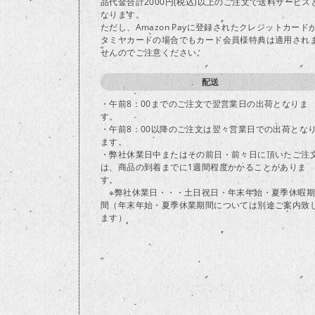
品代金合計2000円(税込)以上のご注文で送料サービス
なります。
ただし、Amazon Payに登録されたクレジットカード
タミヤカードの場合でもカード会員様特典は適用され
せんのでご注意ください。
配送
・午前8：00までのご注文で翌営業日の出荷となりま
す。
・午前8：00以降のご注文は翌々営業日での出荷とな
ます。
・弊社休業日中またはその前日・前々日に頂いたご注
は、商品の到着までに1週間程度かかることがありま
す。
※弊社休業日・・・土日祝日・年末年始・夏季休暇期
間（年末年始・夏季休業期間については別途ご案内致
ます）