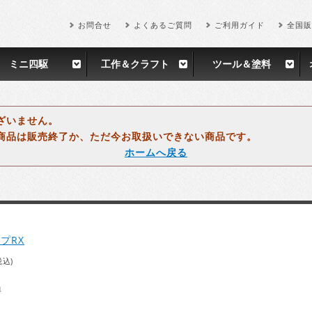
お問合せ
よくあるご質問
ご利用ガイド
全国販
ミニ四駆
工作＆クラフト
ツール＆塗料
ざいません。
商品は販売終了か、ただ今お取扱いできない商品です。
ホームへ戻る
プRX
税込)
得