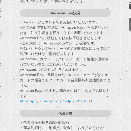
と
※お支払い方法は、一括のみとなります。
が
Amazon Pay決済
ま
・Amazonアカウントでお支払いいただけます。
※注文画面で支払方法に「Amazon Pay」をお選びいた
だき、注文手続きを行うことでご利用いただけます。
※Amazon Payに移動してお支払手続きとなります。
※ご利用には、Amazonアカウントが必要です。
登録されたクレジットカードのご利用状況によってはご
り
利用いただけない場合があります。
※Amazonアカウントにクレジットカード情報が登録さ
文
れていない場合はご利用いただけません。
※Amazonポイントは付与されません。
※Amazon Payに登録されたクレジットカードがタミヤ
カードの場合でもタミヤカード会員様特典は適用されま
し
せん。
Amazon Payに関するお問合せいはこちらまでお願いし
ます。
https://pay.amazon.co.jp/help/202161900
代金引換
・代金引換手数料330円(税込）
・商品到着時に、配達員に現金にてお支払いください。