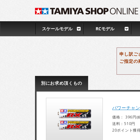
スケールモデル
RCモデル
申し訳ご
ご指定の
別にお求め頂くもの
パワーチャン
価格： 396円
(
送料：510円
20ポイント獲