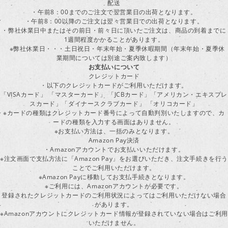
配送
・午前8：00までのご注文で翌営業日の出荷となります。
・午前8：00以降のご注文は翌々営業日での出荷となります。
・弊社休業日中またはその前日・前々日に頂いたご注文は、商品の到着までに
1週間程度かかることがあります。
※弊社休業日・・・土日祝日・年末年始・夏季休暇期間（年末年始・夏季休
業期間については別途ご案内致します）
お支払いについて
クレジットカード
・以下のクレジットカードがご利用いただけます。
「VISAカード」 「マスターカード」 「JCBカード」「アメリカン・エキスプレ
スカード」「ダイナースクラブカード」 「オリコカード」
※カードの種類はクレジットカード番号によって自動判別いたしますので、カ
ードの種類を入力する画面はありません。
※お支払い方法は、一括のみとなります。
Amazon Pay決済
・Amazonアカウントでお支払いいただけます。
※注文画面で支払方法に「Amazon Pay」をお選びいただき、注文手続きを行
ことでご利用いただけます。
※Amazon Payに移動してお支払手続きとなります。
※ご利用には、Amazonアカウントが必要です。
登録されたクレジットカードのご利用状況によってはご利用いただけない場合
があります。
※Amazonアカウントにクレジットカード情報が登録されていない場合はご利用
いただけません。