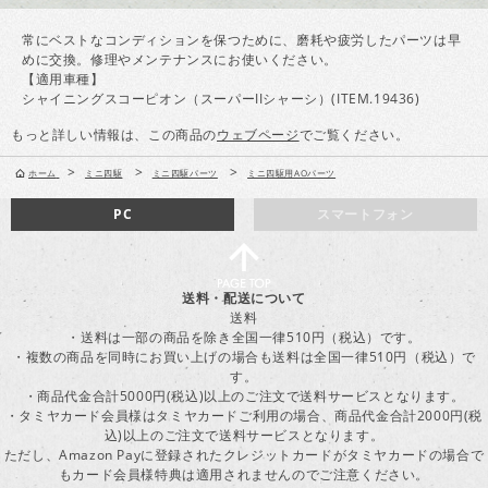
常にベストなコンディションを保つために、磨耗や疲労したパーツは早
めに交換。修理やメンテナンスにお使いください。
【適用車種】
シャイニングスコーピオン（スーパーIIシャーシ）(ITEM.19436)
もっと詳しい情報は、この商品の
ウェブページ
でご覧ください。
>
>
>
ホーム
ミニ四駆
ミニ四駆パーツ
ミニ四駆用AOパーツ
PC
スマートフォン
送料・配送について
送料
・送料は一部の商品を除き全国一律510円（税込）です。
・複数の商品を同時にお買い上げの場合も送料は全国一律510円（税込）で
す。
・商品代金合計5000円(税込)以上のご注文で送料サービスとなります。
・タミヤカード会員様はタミヤカードご利用の場合、商品代金合計2000円(税
込)以上のご注文で送料サービスとなります。
ただし、Amazon Payに登録されたクレジットカードがタミヤカードの場合で
もカード会員様特典は適用されませんのでご注意ください。