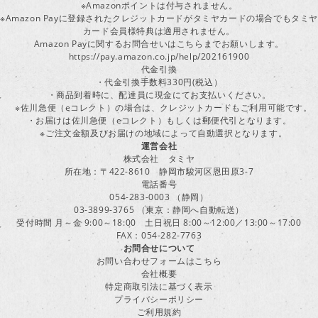
※Amazonポイントは付与されません。
※Amazon Payに登録されたクレジットカードがタミヤカードの場合でもタミヤ
カード会員様特典は適用されません。
Amazon Payに関するお問合せいはこちらまでお願いします。
https://pay.amazon.co.jp/help/202161900
代金引換
・代金引換手数料330円(税込）
・商品到着時に、配達員に現金にてお支払いください。
※佐川急便（eコレクト）の場合は、クレジットカードもご利用可能です。
・お届けは佐川急便（eコレクト）もしくは郵便代引となります。
※ご注文金額及びお届けの地域によって自動選択となります。
運営会社
株式会社 タミヤ
所在地：〒422-8610 静岡市駿河区恩田原3-7
電話番号
054-283-0003 （静岡）
03-3899-3765 （東京：静岡へ自動転送）
受付時間 月～金 9:00～18:00 土日祝日 8:00～12:00／13:00～17:00
FAX：054-282-7763
お問合せについて
お問い合わせフォームはこちら
会社概要
特定商取引法に基づく表示
プライバシーポリシー
ご利用規約