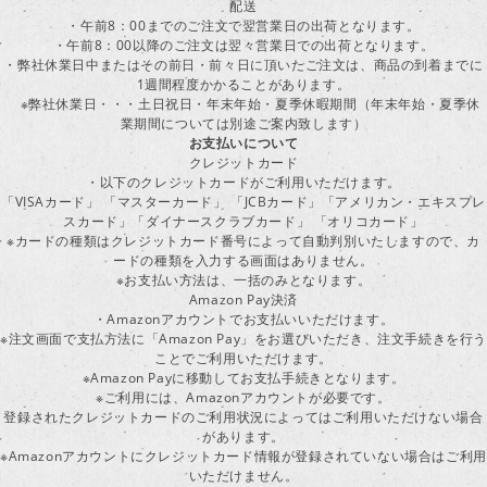
配送
・午前8：00までのご注文で翌営業日の出荷となります。
・午前8：00以降のご注文は翌々営業日での出荷となります。
・弊社休業日中またはその前日・前々日に頂いたご注文は、商品の到着までに
1週間程度かかることがあります。
※弊社休業日・・・土日祝日・年末年始・夏季休暇期間（年末年始・夏季休
業期間については別途ご案内致します）
お支払いについて
クレジットカード
・以下のクレジットカードがご利用いただけます。
「VISAカード」 「マスターカード」 「JCBカード」「アメリカン・エキスプレ
スカード」「ダイナースクラブカード」 「オリコカード」
※カードの種類はクレジットカード番号によって自動判別いたしますので、カ
ードの種類を入力する画面はありません。
※お支払い方法は、一括のみとなります。
Amazon Pay決済
・Amazonアカウントでお支払いいただけます。
※注文画面で支払方法に「Amazon Pay」をお選びいただき、注文手続きを行
ことでご利用いただけます。
※Amazon Payに移動してお支払手続きとなります。
※ご利用には、Amazonアカウントが必要です。
登録されたクレジットカードのご利用状況によってはご利用いただけない場合
があります。
※Amazonアカウントにクレジットカード情報が登録されていない場合はご利用
いただけません。