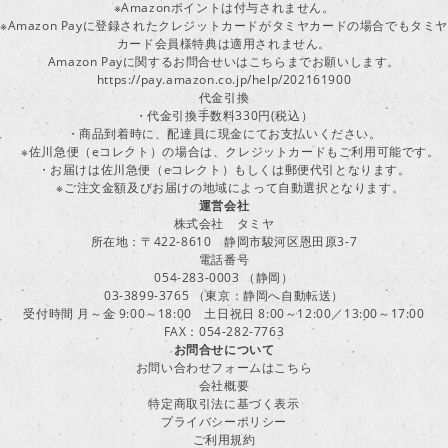
※Amazonポイントは付与されません。
※Amazon Payに登録されたクレジットカードがタミヤカードの場合でもタミヤ
カード会員様特典は適用されません。
Amazon Payに関するお問合せいはこちらまでお願いします。
https://pay.amazon.co.jp/help/202161900
代金引換
・代金引換手数料330円(税込）
・商品到着時に、配達員に現金にてお支払いください。
※佐川急便（eコレクト）の場合は、クレジットカードもご利用可能です。
・お届けは佐川急便（eコレクト）もしくは郵便代引となります。
※ご注文金額及びお届けの地域によって自動選択となります。
運営会社
株式会社 タミヤ
所在地：〒422-8610 静岡市駿河区恩田原3-7
電話番号
054-283-0003 （静岡）
03-3899-3765 （東京：静岡へ自動転送）
受付時間 月～金 9:00～18:00 土日祝日 8:00～12:00／13:00～17:00
FAX：054-282-7763
お問合せについて
お問い合わせフォームはこちら
会社概要
特定商取引法に基づく表示
プライバシーポリシー
ご利用規約