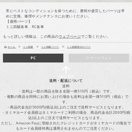
常にベストなコンディションを保つために、磨耗や疲労したパーツは早
めに交換。修理やメンテナンスにお使いください。
【適用パーツ】
ミニ四駆各車、RC各車
もっと詳しい情報は、この商品の
ウェブページ
でご覧ください。
>
>
>
ホーム
ミニ四駆
ミニ四駆パーツ
ミニ四駆用AOパーツ
PC
スマートフォン
送料・配送について
送料
・送料は一部の商品を除き全国一律510円（税込）です。
・複数の商品を同時にお買い上げの場合も送料は全国一律510円（税込）で
す。
・商品代金合計5000円(税込)以上のご注文で送料サービスとなります。
・タミヤカード会員様はタミヤカードご利用の場合、商品代金合計2000円(税
込)以上のご注文で送料サービスとなります。
ただし、Amazon Payに登録されたクレジットカードがタミヤカードの場合で
もカード会員様特典は適用されませんのでご注意ください。