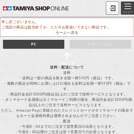
メニュー
申し訳ございません。
ご指定の商品は販売終了か、ただ今お取扱いできない商品です。
ホームへ戻る
PC
スマートフォン
送料・配送について
送料
・送料は一部の商品を除き全国一律510円（税込）です。
・複数の商品を同時にお買い上げの場合も送料は全国一律510円（税込）で
す。
・商品代金合計5000円(税込)以上のご注文で送料サービスとなります。
・タミヤカード会員様はタミヤカードご利用の場合、商品代金合計2000円(税
込)以上のご注文で送料サービスとなります。
ただし、Amazon Payに登録されたクレジットカードがタミヤカードの場合で
もカード会員様特典は適用されませんのでご注意ください。
配送
・午前8：00までのご注文で翌営業日の出荷となります。
・午前8：00以降のご注文は翌々営業日での出荷となります。