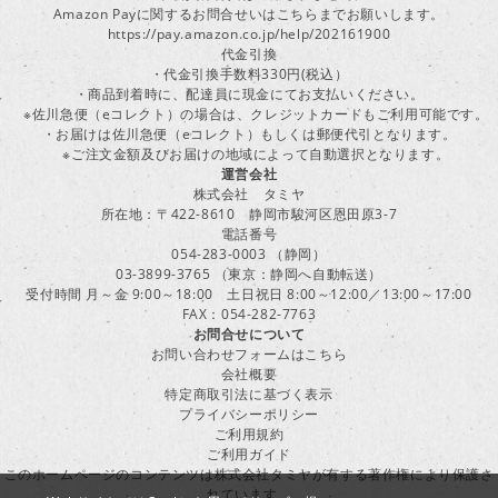
Amazon Payに関するお問合せいはこちらまでお願いします。
https://pay.amazon.co.jp/help/202161900
代金引換
・代金引換手数料330円(税込）
・商品到着時に、配達員に現金にてお支払いください。
※佐川急便（eコレクト）の場合は、クレジットカードもご利用可能です。
・お届けは佐川急便（eコレクト）もしくは郵便代引となります。
※ご注文金額及びお届けの地域によって自動選択となります。
運営会社
株式会社 タミヤ
所在地：〒422-8610 静岡市駿河区恩田原3-7
電話番号
054-283-0003 （静岡）
03-3899-3765 （東京：静岡へ自動転送）
受付時間 月～金 9:00～18:00 土日祝日 8:00～12:00／13:00～17:00
FAX：054-282-7763
お問合せについて
お問い合わせフォームはこちら
会社概要
特定商取引法に基づく表示
プライバシーポリシー
ご利用規約
ご利用ガイド
このホームページのコンテンツは株式会社タミヤが有する著作権により保護さ
れています。