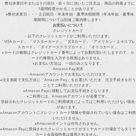
・弊社休業日中またはその前日・前々日に頂いたご注文は、商品の到着までに
1週間程度かかることがあります。
※弊社休業日・・・土日祝日・年末年始・夏季休暇期間（年末年始・夏季休
業期間については別途ご案内致します）
お支払いについて
クレジットカード
・以下のクレジットカードがご利用いただけます。
「VISAカード」 「マスターカード」 「JCBカード」「アメリカン・エキスプレ
スカード」「ダイナースクラブカード」 「オリコカード」
※カードの種類はクレジットカード番号によって自動判別いたしますので、カ
ードの種類を入力する画面はありません。
※お支払い方法は、一括のみとなります。
Amazon Pay決済
・Amazonアカウントでお支払いいただけます。
※注文画面で支払方法に「Amazon Pay」をお選びいただき、注文手続きを行
ことでご利用いただけます。
※Amazon Payに移動してお支払手続きとなります。
※ご利用には、Amazonアカウントが必要です。
登録されたクレジットカードのご利用状況によってはご利用いただけない場合
があります。
※Amazonアカウントにクレジットカード情報が登録されていない場合はご利用
いただけません。
※Amazonポイントは付与されません。
※Amazon Payに登録されたクレジットカードがタミヤカードの場合でもタミヤ
カード会員様特典は適用されません。