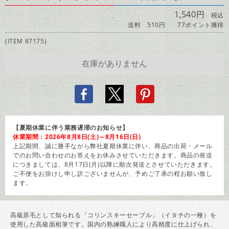
1,540円
税込
送料 510円
77ポイント獲得
(ITEM 87175)
【夏期休業に伴う業務遅滞のお知らせ】
休業期間：2026年8月8日(土)～8月16日(日)
上記期間、誠に勝手ながら弊社夏期休業に伴い、商品の出荷・メール
でのお問い合わせのお答えをお休みさせていただきます。商品の発送
につきましては、8月17日(月)以降に順次発送とさせていただきます。
ご不便をお掛けし申し訳ございませんが、予めご了承の程お願い致し
ます。
高級原毛として知られる「コリンスキーセーブル」（イタチの一種）を
使用した高級面相筆です。国内の熟練職人により高精度に仕上げられ、