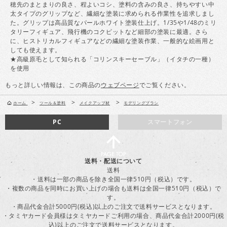
穂先のまとまりの良さ、程よいコシ、塗料の含みの良さ、持ちやすい中
太タイプのグリップなど、繊細な塗装に求められる作業性を追求しまし
た。グリップは高品質なパールホワイト塗装仕上げ。1/35や1/48のミリ
タリーフィギュア、飛行機のコクピットなど細部の塗装に最適。さら
に、ヒストリカルフィギュアなどの繊細な塗装作業、一般的な絵画用と
しても使えます。
★高級原毛として知られる「コリンスキーセーブル」（イタチの一種）
を使用
もっと詳しい情報は、この商品の
ウェブページ
でご覧ください。
>
>
>
ホーム
ツール＆塗料
メイクアップ材
モデリングブラシ
PC
スマートフォン
送料・配送について
送料
・送料は一部の商品を除き全国一律510円（税込）です。
・複数の商品を同時にお買い上げの場合も送料は全国一律510円（税込）で
す。
・商品代金合計5000円(税込)以上のご注文で送料サービスとなります。
・タミヤカード会員様はタミヤカードご利用の場合、商品代金合計2000円(税
込)以上のご注文で送料サービスとなります。