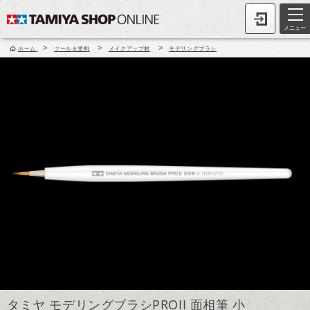
メニュー
>
>
>
ホーム
ツール＆塗料
メイクアップ材
モデリングブラシ
タミヤ モデリングブラシPROII 面相筆 小