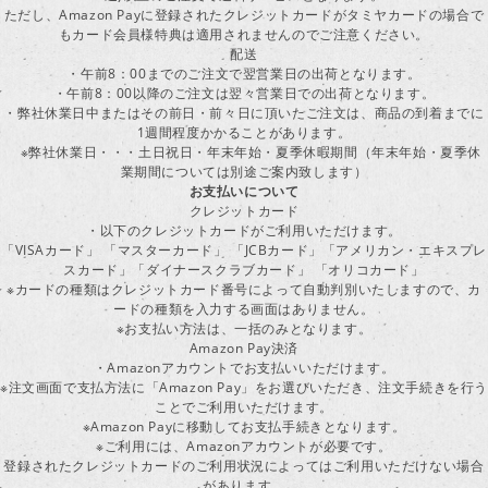
ただし、Amazon Payに登録されたクレジットカードがタミヤカードの場合で
もカード会員様特典は適用されませんのでご注意ください。
配送
・午前8：00までのご注文で翌営業日の出荷となります。
・午前8：00以降のご注文は翌々営業日での出荷となります。
・弊社休業日中またはその前日・前々日に頂いたご注文は、商品の到着までに
1週間程度かかることがあります。
※弊社休業日・・・土日祝日・年末年始・夏季休暇期間（年末年始・夏季休
業期間については別途ご案内致します）
お支払いについて
クレジットカード
・以下のクレジットカードがご利用いただけます。
「VISAカード」 「マスターカード」 「JCBカード」「アメリカン・エキスプレ
スカード」「ダイナースクラブカード」 「オリコカード」
※カードの種類はクレジットカード番号によって自動判別いたしますので、カ
ードの種類を入力する画面はありません。
※お支払い方法は、一括のみとなります。
Amazon Pay決済
・Amazonアカウントでお支払いいただけます。
※注文画面で支払方法に「Amazon Pay」をお選びいただき、注文手続きを行
ことでご利用いただけます。
※Amazon Payに移動してお支払手続きとなります。
※ご利用には、Amazonアカウントが必要です。
登録されたクレジットカードのご利用状況によってはご利用いただけない場合
があります。