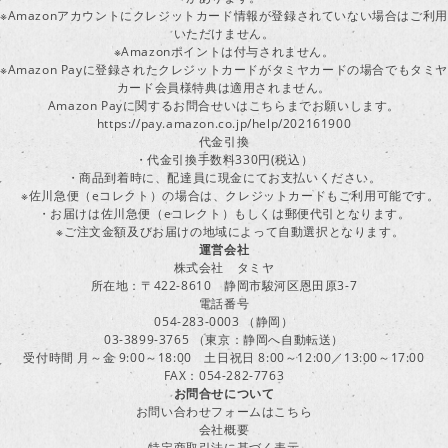
※Amazonアカウントにクレジットカード情報が登録されていない場合はご利用
いただけません。
※Amazonポイントは付与されません。
※Amazon Payに登録されたクレジットカードがタミヤカードの場合でもタミヤ
カード会員様特典は適用されません。
Amazon Payに関するお問合せいはこちらまでお願いします。
https://pay.amazon.co.jp/help/202161900
代金引換
・代金引換手数料330円(税込）
・商品到着時に、配達員に現金にてお支払いください。
※佐川急便（eコレクト）の場合は、クレジットカードもご利用可能です。
・お届けは佐川急便（eコレクト）もしくは郵便代引となります。
※ご注文金額及びお届けの地域によって自動選択となります。
運営会社
株式会社 タミヤ
所在地：〒422-8610 静岡市駿河区恩田原3-7
電話番号
054-283-0003 （静岡）
03-3899-3765 （東京：静岡へ自動転送）
受付時間 月～金 9:00～18:00 土日祝日 8:00～12:00／13:00～17:00
FAX：054-282-7763
お問合せについて
お問い合わせフォームはこちら
会社概要
特定商取引法に基づく表示