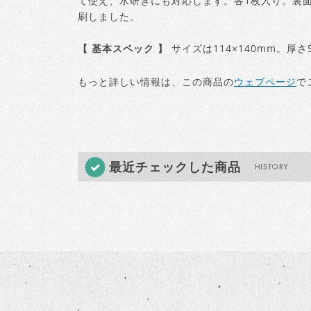
て使え、水研ぎにも対応します。各1枚入り。裏面
刷しました。
【 基本スペック 】
サイズは114×140mm。厚さ
もっと詳しい情報は、この商品の
ウェブページ
で
最近チェックした商品