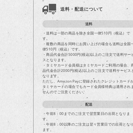
送料・配送について
送料
・送料は一部の商品を除き全国一律510円（税込）で
す。
・複数の商品を同時にお買い上げの場合も送料は全国
律510円（税込）です。
・商品代金合計5000円(税込)以上のご注文で送料サー
スとなります。
・タミヤカード会員様はタミヤカードご利用の場合、
品代金合計2000円(税込)以上のご注文で送料サービス
なります。
ただし、Amazon Payに登録されたクレジットカード
タミヤカードの場合でもカード会員様特典は適用され
せんのでご注意ください。
配送
・午前8：00までのご注文で翌営業日の出荷となりま
す。
・午前8：00以降のご注文は翌々営業日での出荷とな
ます。