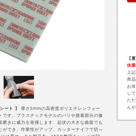
【夏
休業
上記
商品
お休
して
ただ
んが
シート 】
厚さ5mmの高密度ポリエチレンフォー
トです。プラスチックモデルのバリや接着部分の修
面磨きに威力を発揮します。起伏の大きな曲面でも
とができ、作業性がアップ。カッターナイフで切っ