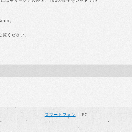
には星マークと製品名、180の数字をレッドで印
5mm。
ご覧ください。
スマートフォン
PC