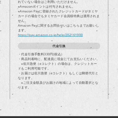
文
れていない場合はご利用いただけません。
※Amazonポイントは付与されません。
※Amazon Payに登録されたクレジットカードがタミヤ
カードの場合でもタミヤカード会員様特典は適用されま
し
せん。
Amazon Payに関するお問合せいはこちらまでお願いし
ます。
https://pay.amazon.co.jp/help/202161900
代金引換
・代金引換手数料330円(税込）
・商品到着時に、配達員に現金にてお支払いください。
※佐川急便（eコレクト）の場合は、クレジットカー
ドもご利用可能です。
・お届けは佐川急便（eコレクト）もしくは郵便代引と
なります。
※ご注文金額及びお届けの地域によって自動選択とな
ります。