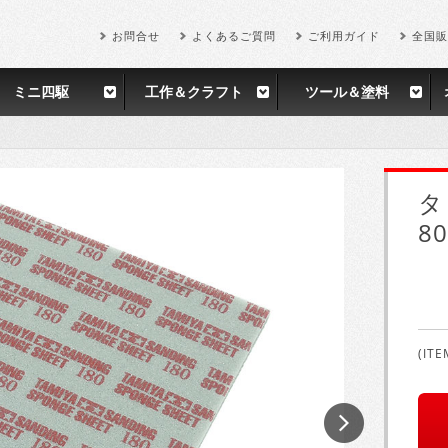
お問合せ
よくあるご質問
ご利用ガイド
全国販
ミニ四駆
工作＆クラフト
ツール＆塗料
タ
80
(ITE