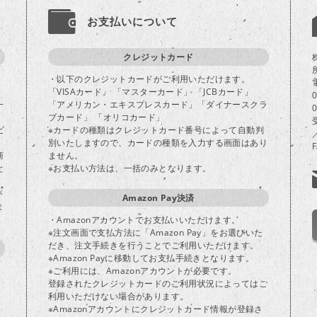
お支払いについて
クレジットカード
・以下のクレジットカードがご利用いただけます。
「VISAカード」 「マスターカード」 「JCBカード」
一
「アメリカン・エキスプレスカード」「ダイナースクラ
ブカード」 「オリコカード」
ビ
※カードの種類はクレジットカード番号によって自動判
別いたしますので、カードの種類を入力する画面はあり
商
ません。
と
※お支払い方法は、一括のみとなります。
が
Amazon Pay決済
ま
・Amazonアカウントでお支払いいただけます。
※注文画面で支払方法に「Amazon Pay」をお選びいた
だき、注文手続きを行うことでご利用いただけます。
※Amazon Payに移動してお支払手続きとなります。
※ご利用には、Amazonアカウントが必要です。
登録されたクレジットカードのご利用状況によってはご
り
利用いただけない場合があります。
※Amazonアカウントにクレジットカード情報が登録さ