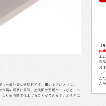
【夏
休業
上記
商品
お休
して
ただ
んが
布した高品質な研磨材です。粗いキズが入りにく
や金属の研磨に最適。塗装面や透明パーツなど、コ
、より短時間で仕上げることができます。水研ぎに