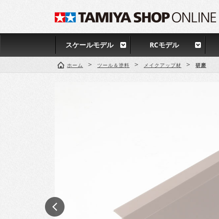
スケールモデル
RCモデル
>
>
>
ホーム
ツール＆塗料
メイクアップ材
研磨