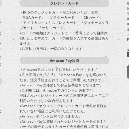
クレジットカード
・以下のクレジットカードがご利用いただけます。
「VISAカード」 「マスターカード」 「JCBカード」
一
「アメリカン・エキスプレスカード」「ダイナースクラ
ブカード」 「オリコカード」
ビ
※カードの種類はクレジットカード番号によって自動判
別いたしますので、カードの種類を入力する画面はあり
商
ません。
と
※お支払い方法は、一括のみとなります。
が
Amazon Pay決済
ま
・Amazonアカウントでお支払いいただけます。
※注文画面で支払方法に「Amazon Pay」をお選びいた
だき、注文手続きを行うことでご利用いただけます。
※Amazon Payに移動してお支払手続きとなります。
※ご利用には、Amazonアカウントが必要です。
登録されたクレジットカードのご利用状況によってはご
り
利用いただけない場合があります。
※Amazonアカウントにクレジットカード情報が登録さ
文
れていない場合はご利用いただけません。
※Amazonポイントは付与されません。
※Amazon Payに登録されたクレジットカードがタミヤ
カードの場合でもタミヤカード会員様特典は適用されま