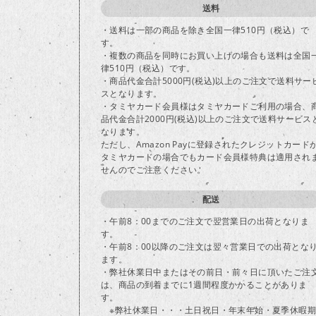
送料
・送料は一部の商品を除き全国一律510円（税込）で
す。
・複数の商品を同時にお買い上げの場合も送料は全国
律510円（税込）です。
・商品代金合計5000円(税込)以上のご注文で送料サー
スとなります。
・タミヤカード会員様はタミヤカードご利用の場合、
品代金合計2000円(税込)以上のご注文で送料サービス
なります。
ただし、Amazon Payに登録されたクレジットカード
タミヤカードの場合でもカード会員様特典は適用され
せんのでご注意ください。
配送
・午前8：00までのご注文で翌営業日の出荷となりま
す。
・午前8：00以降のご注文は翌々営業日での出荷とな
ます。
・弊社休業日中またはその前日・前々日に頂いたご注
は、商品の到着までに1週間程度かかることがありま
す。
※弊社休業日・・・土日祝日・年末年始・夏季休暇期