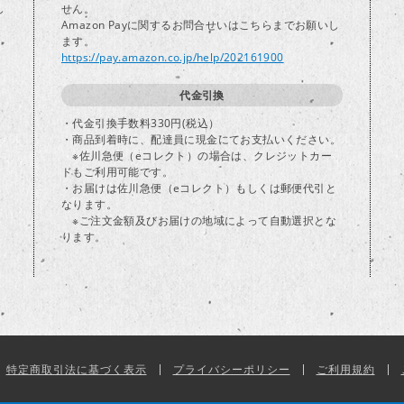
し
せん。
Amazon Payに関するお問合せいはこちらまでお願いし
ます。
https://pay.amazon.co.jp/help/202161900
代金引換
・代金引換手数料330円(税込）
・商品到着時に、配達員に現金にてお支払いください。
※佐川急便（eコレクト）の場合は、クレジットカー
ドもご利用可能です。
・お届けは佐川急便（eコレクト）もしくは郵便代引と
なります。
※ご注文金額及びお届けの地域によって自動選択とな
ります。
特定商取引法に基づく表示
プライバシーポリシー
ご利用規約