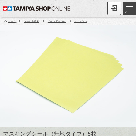
メニュー
>
>
>
ホーム
ツール＆塗料
メイクアップ材
マスキング
マスキングシール（無地タイプ）5枚