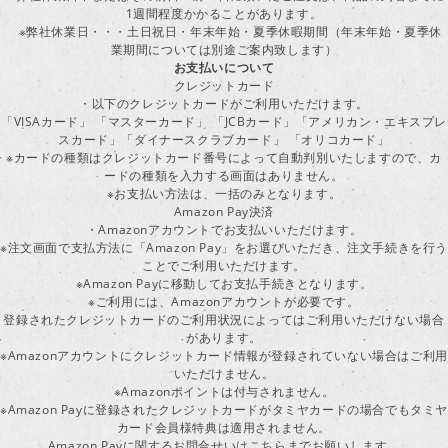
1週間程度かかることがあります。
※弊社休業日・・・土日祝日・年末年始・夏季休暇期間（年末年始・夏季休
業期間については別途ご案内致します）
お支払いについて
クレジットカード
・以下のクレジットカードがご利用いただけます。
「VISAカード」 「マスターカード」 「JCBカード」「アメリカン・エキスプレ
スカード」「ダイナースクラブカード」 「オリコカード」
※カードの種類はクレジットカード番号によって自動判別いたしますので、カ
ードの種類を入力する画面はありません。
※お支払い方法は、一括のみとなります。
Amazon Pay決済
・Amazonアカウントでお支払いいただけます。
※注文画面で支払方法に「Amazon Pay」をお選びいただき、注文手続きを行
ことでご利用いただけます。
※Amazon Payに移動してお支払手続きとなります。
※ご利用には、Amazonアカウントが必要です。
登録されたクレジットカードのご利用状況によってはご利用いただけない場合
があります。
※Amazonアカウントにクレジットカード情報が登録されていない場合はご利用
いただけません。
※Amazonポイントは付与されません。
※Amazon Payに登録されたクレジットカードがタミヤカードの場合でもタミヤ
カード会員様特典は適用されません。
Amazon Payに関するお問合せいはこちらまでお願いします。