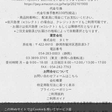
https://pay.amazon.co.jp/help/202161900
代金引換
・代金引換手数料330円(税込）
・商品到着時に、配達員に現金にてお支払いください。
※佐川急便（eコレクト）の場合は、クレジットカードもご利用可能です。
・お届けは佐川急便（eコレクト）もしくは郵便代引となります。
※ご注文金額及びお届けの地域によって自動選択となります。
運営会社
株式会社 タミヤ
所在地：〒422-8610 静岡市駿河区恩田原3-7
電話番号
054-283-0003 （静岡）
03-3899-3765 （東京：静岡へ自動転送）
受付時間 月～金 9:00～18:00 土日祝日 8:00～12:00／13:00～17:00
FAX：054-282-7763
お問合せについて
お問い合わせフォームはこちら
会社概要
特定商取引法に基づく表示
プライバシーポリシー
ご利用規約
ご利用ガイド
このホームページのコンテンツは株式会社タミヤが有する著作権により保護さ
れています。
このWebサイトではCookieを用いてサービス提
すべての文章、画像、動画などを、私的利用の範囲を超えて、許可なく複製、