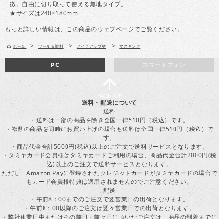
徴。自由に切り取って使える無地タイプ。
★サイズは240×180mm
もっと詳しい情報は、この商品の
ウェブページ
でご覧ください。
>
>
>
ホーム
ツール＆塗料
メイクアップ材
マスキング
PC
スマートフォン
送料・配送について
送料
・送料は一部の商品を除き全国一律510円（税込）です。
・複数の商品を同時にお買い上げの場合も送料は全国一律510円（税込）で
す。
・商品代金合計5000円(税込)以上のご注文で送料サービスとなります。
・タミヤカード会員様はタミヤカードご利用の場合、商品代金合計2000円(税
込)以上のご注文で送料サービスとなります。
ただし、Amazon Payに登録されたクレジットカードがタミヤカードの場合で
もカード会員様特典は適用されませんのでご注意ください。
配送
・午前8：00までのご注文で翌営業日の出荷となります。
・午前8：00以降のご注文は翌々営業日での出荷となります。
・弊社休業日中またはその前日・前々日に頂いたご注文は、商品の到着までに