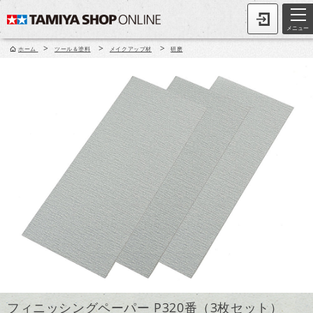
メニュー
>
>
>
ホーム
ツール＆塗料
メイクアップ材
研磨
フィニッシングペーパー P320番（3枚セット）