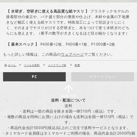
【 水研ぎ、空研ぎに使える高品質な紙ヤスリ 】
プラスチックモデルの
接着部分の修正や、パテ盛り部分の整形や仕上げ、木材や金属の下地磨
きなど幅広く使える紙ヤスリです。特殊加工によって目詰まりしにく
く、そのままでヤスリがけする空研ぎと、水をつけて使う水研ぎのどち
らにも使えます。（番手の数字が大きくなるほど目が細かくなります）
【 基本スペック 】
P400番×2枚、P600番×1枚、P1000番×2枚
もっと詳しい情報は、この商品の
ウェブページ
でご覧ください。
>
>
>
ホーム
ツール＆塗料
メイクアップ材
研磨
PC
スマートフォン
送料・配送について
送料
・送料は一部の商品を除き全国一律510円（税込）です。
・複数の商品を同時にお買い上げの場合も送料は全国一律510円（税込）で
す。
・商品代金合計5000円(税込)以上のご注文で送料サービスとなります。
・タミヤカード会員様はタミヤカードご利用の場合、商品代金合計2000円(税