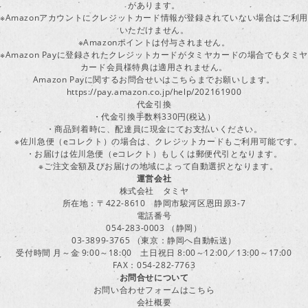
があります。
※Amazonアカウントにクレジットカード情報が登録されていない場合はご利用
いただけません。
※Amazonポイントは付与されません。
※Amazon Payに登録されたクレジットカードがタミヤカードの場合でもタミヤ
カード会員様特典は適用されません。
Amazon Payに関するお問合せいはこちらまでお願いします。
https://pay.amazon.co.jp/help/202161900
代金引換
・代金引換手数料330円(税込）
・商品到着時に、配達員に現金にてお支払いください。
※佐川急便（eコレクト）の場合は、クレジットカードもご利用可能です。
・お届けは佐川急便（eコレクト）もしくは郵便代引となります。
※ご注文金額及びお届けの地域によって自動選択となります。
運営会社
株式会社 タミヤ
所在地：〒422-8610 静岡市駿河区恩田原3-7
電話番号
054-283-0003 （静岡）
03-3899-3765 （東京：静岡へ自動転送）
受付時間 月～金 9:00～18:00 土日祝日 8:00～12:00／13:00～17:00
FAX：054-282-7763
お問合せについて
お問い合わせフォームはこちら
会社概要