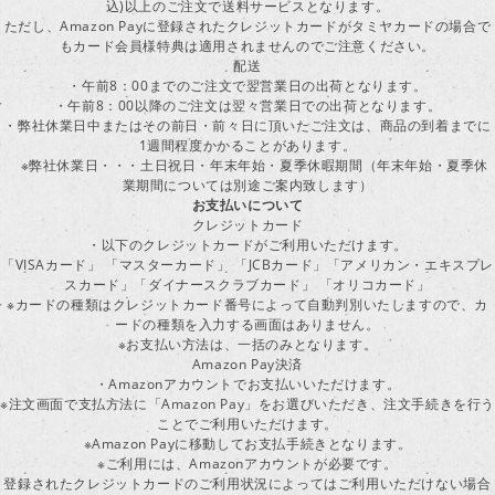
込)以上のご注文で送料サービスとなります。
ただし、Amazon Payに登録されたクレジットカードがタミヤカードの場合で
もカード会員様特典は適用されませんのでご注意ください。
配送
・午前8：00までのご注文で翌営業日の出荷となります。
・午前8：00以降のご注文は翌々営業日での出荷となります。
・弊社休業日中またはその前日・前々日に頂いたご注文は、商品の到着までに
1週間程度かかることがあります。
※弊社休業日・・・土日祝日・年末年始・夏季休暇期間（年末年始・夏季休
業期間については別途ご案内致します）
お支払いについて
クレジットカード
・以下のクレジットカードがご利用いただけます。
「VISAカード」 「マスターカード」 「JCBカード」「アメリカン・エキスプレ
スカード」「ダイナースクラブカード」 「オリコカード」
※カードの種類はクレジットカード番号によって自動判別いたしますので、カ
ードの種類を入力する画面はありません。
※お支払い方法は、一括のみとなります。
Amazon Pay決済
・Amazonアカウントでお支払いいただけます。
※注文画面で支払方法に「Amazon Pay」をお選びいただき、注文手続きを行
ことでご利用いただけます。
※Amazon Payに移動してお支払手続きとなります。
※ご利用には、Amazonアカウントが必要です。
登録されたクレジットカードのご利用状況によってはご利用いただけない場合