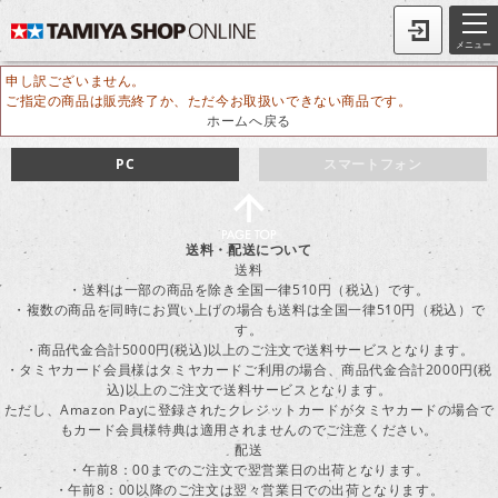
メニュー
申し訳ございません。
ご指定の商品は販売終了か、ただ今お取扱いできない商品です。
ホームへ戻る
PC
スマートフォン
送料・配送について
送料
・送料は一部の商品を除き全国一律510円（税込）です。
・複数の商品を同時にお買い上げの場合も送料は全国一律510円（税込）で
す。
・商品代金合計5000円(税込)以上のご注文で送料サービスとなります。
・タミヤカード会員様はタミヤカードご利用の場合、商品代金合計2000円(税
込)以上のご注文で送料サービスとなります。
ただし、Amazon Payに登録されたクレジットカードがタミヤカードの場合で
もカード会員様特典は適用されませんのでご注意ください。
配送
・午前8：00までのご注文で翌営業日の出荷となります。
・午前8：00以降のご注文は翌々営業日での出荷となります。