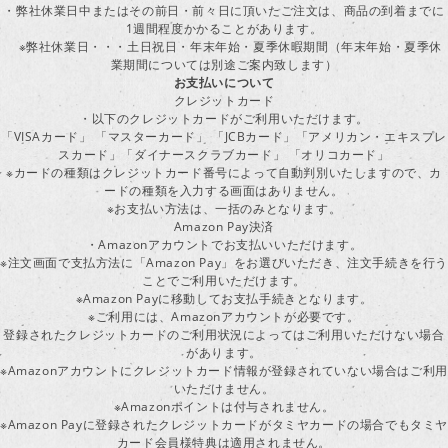
・弊社休業日中またはその前日・前々日に頂いたご注文は、商品の到着までに
1週間程度かかることがあります。
※弊社休業日・・・土日祝日・年末年始・夏季休暇期間（年末年始・夏季休
業期間については別途ご案内致します）
お支払いについて
クレジットカード
・以下のクレジットカードがご利用いただけます。
「VISAカード」 「マスターカード」 「JCBカード」「アメリカン・エキスプレ
スカード」「ダイナースクラブカード」 「オリコカード」
※カードの種類はクレジットカード番号によって自動判別いたしますので、カ
ードの種類を入力する画面はありません。
※お支払い方法は、一括のみとなります。
Amazon Pay決済
・Amazonアカウントでお支払いいただけます。
※注文画面で支払方法に「Amazon Pay」をお選びいただき、注文手続きを行
ことでご利用いただけます。
※Amazon Payに移動してお支払手続きとなります。
※ご利用には、Amazonアカウントが必要です。
登録されたクレジットカードのご利用状況によってはご利用いただけない場合
があります。
※Amazonアカウントにクレジットカード情報が登録されていない場合はご利用
いただけません。
※Amazonポイントは付与されません。
※Amazon Payに登録されたクレジットカードがタミヤカードの場合でもタミヤ
カード会員様特典は適用されません。