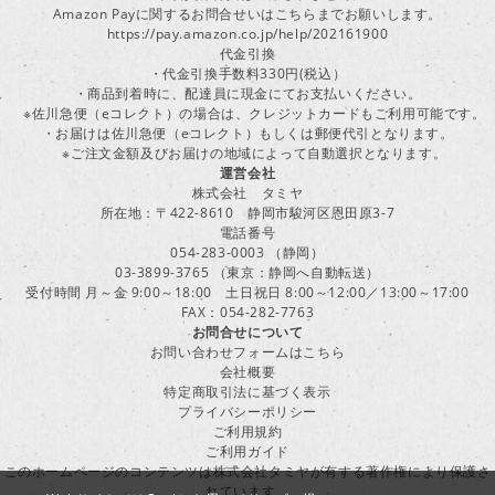
Amazon Payに関するお問合せいはこちらまでお願いします。
https://pay.amazon.co.jp/help/202161900
代金引換
・代金引換手数料330円(税込）
・商品到着時に、配達員に現金にてお支払いください。
※佐川急便（eコレクト）の場合は、クレジットカードもご利用可能です。
・お届けは佐川急便（eコレクト）もしくは郵便代引となります。
※ご注文金額及びお届けの地域によって自動選択となります。
運営会社
株式会社 タミヤ
所在地：〒422-8610 静岡市駿河区恩田原3-7
電話番号
054-283-0003 （静岡）
03-3899-3765 （東京：静岡へ自動転送）
受付時間 月～金 9:00～18:00 土日祝日 8:00～12:00／13:00～17:00
FAX：054-282-7763
お問合せについて
お問い合わせフォームはこちら
会社概要
特定商取引法に基づく表示
プライバシーポリシー
ご利用規約
ご利用ガイド
このホームページのコンテンツは株式会社タミヤが有する著作権により保護さ
れています。