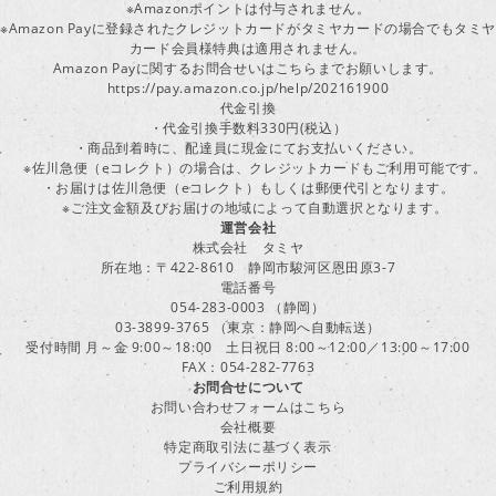
※Amazonポイントは付与されません。
※Amazon Payに登録されたクレジットカードがタミヤカードの場合でもタミヤ
カード会員様特典は適用されません。
Amazon Payに関するお問合せいはこちらまでお願いします。
https://pay.amazon.co.jp/help/202161900
代金引換
・代金引換手数料330円(税込）
・商品到着時に、配達員に現金にてお支払いください。
※佐川急便（eコレクト）の場合は、クレジットカードもご利用可能です。
・お届けは佐川急便（eコレクト）もしくは郵便代引となります。
※ご注文金額及びお届けの地域によって自動選択となります。
運営会社
株式会社 タミヤ
所在地：〒422-8610 静岡市駿河区恩田原3-7
電話番号
054-283-0003 （静岡）
03-3899-3765 （東京：静岡へ自動転送）
受付時間 月～金 9:00～18:00 土日祝日 8:00～12:00／13:00～17:00
FAX：054-282-7763
お問合せについて
お問い合わせフォームはこちら
会社概要
特定商取引法に基づく表示
プライバシーポリシー
ご利用規約