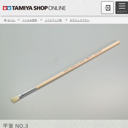
メニュー
>
>
>
ホーム
ツール＆塗料
メイクアップ材
モデリングブラシ
平筆 NO.3