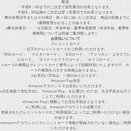
配送
・午前8：00までのご注文で翌営業日の出荷となります。
・午前8：00以降のご注文は翌々営業日での出荷となります。
・弊社休業日中またはその前日・前々日に頂いたご注文は、商品の到着までに
1週間程度かかることがあります。
※弊社休業日・・・土日祝日・年末年始・夏季休暇期間（年末年始・夏季休
業期間については別途ご案内致します）
お支払いについて
クレジットカード
・以下のクレジットカードがご利用いただけます。
「VISAカード」 「マスターカード」 「JCBカード」「アメリカン・エキスプレ
スカード」「ダイナースクラブカード」 「オリコカード」
※カードの種類はクレジットカード番号によって自動判別いたしますので、カ
ードの種類を入力する画面はありません。
※お支払い方法は、一括のみとなります。
Amazon Pay決済
・Amazonアカウントでお支払いいただけます。
※注文画面で支払方法に「Amazon Pay」をお選びいただき、注文手続きを行
ことでご利用いただけます。
※Amazon Payに移動してお支払手続きとなります。
※ご利用には、Amazonアカウントが必要です。
登録されたクレジットカードのご利用状況によってはご利用いただけない場合
があります。
※Amazonアカウントにクレジットカード情報が登録されていない場合はご利用
いただけません。