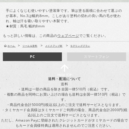
手によくなじむ使いやすい塗装筆です。筆は塗る面積に合わせて選ぶの
が基本。No.3は幅約8mm。こしがあり塗料の切れの良い馬の毛が使わ
れ、軸は汗を吸い取りやすい木製です。
★材質：馬毛 幅約8mm
もっと詳しい情報は、この商品の
ウェブページ
でご覧ください。
>
>
>
ホーム
ツール＆塗料
メイクアップ材
モデリングブラシ
PC
スマートフォン
送料・配送について
送料
・送料は一部の商品を除き全国一律510円（税込）です。
・複数の商品を同時にお買い上げの場合も送料は全国一律510円（税込）で
す。
・商品代金合計5000円(税込)以上のご注文で送料サービスとなります。
・タミヤカード会員様はタミヤカードご利用の場合、商品代金合計2000円(税
込)以上のご注文で送料サービスとなります。
ただし、Amazon Payに登録されたクレジットカードがタミヤカードの場合で
もカード会員様特典は適用されませんのでご注意ください。