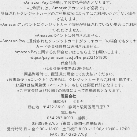
※Amazon Payに移動してお支払手続きとなります。
※ご利用には、Amazonアカウントが必要です。
登録されたクレジットカードのご利用状況によってはご利用いただけない場合
があります。
※Amazonアカウントにクレジットカード情報が登録されていない場合はご利用
いただけません。
※Amazonポイントは付与されません。
※Amazon Payに登録されたクレジットカードがタミヤカードの場合でもタミヤ
カード会員様特典は適用されません。
Amazon Payに関するお問合せいはこちらまでお願いします。
https://pay.amazon.co.jp/help/202161900
代金引換
・代金引換手数料330円(税込）
・商品到着時に、配達員に現金にてお支払いください。
※佐川急便（eコレクト）の場合は、クレジットカードもご利用可能です。
・お届けは佐川急便（eコレクト）もしくは郵便代引となります。
※ご注文金額及びお届けの地域によって自動選択となります。
運営会社
株式会社 タミヤ
所在地：〒422-8610 静岡市駿河区恩田原3-7
電話番号
054-283-0003 （静岡）
03-3899-3765 （東京：静岡へ自動転送）
受付時間 月～金 9:00～18:00 土日祝日 8:00～12:00／13:00～17:00
FAX：054-282-7763