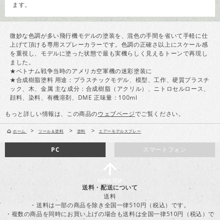
ます。
微妙な色調が多い飛行機モデルの塗装を、混色の手間を省いて手軽に仕
上げて頂ける専用スプレーカラーです。色調の正確さ以上にスケール感
を重視し、モデルに塗った状態で最も実機らしく見えるトーンで再現し
ました。
★ベトナム戦争当時のアメリカ空軍機の迷彩塗装に
★合成樹脂塗料 用途：プラスチックモデル、模型、工作、硬質プラスチ
ック、木、金属 主な成分：合成樹脂（アクリル）、ニトロセルロース、
顔料、染料、有機溶剤、DME 正味量：100ml
もっと詳しい情報は、この商品の
ウェブページ
でご覧ください。
>
>
>
ホーム
ツール＆塗料
塗料
エアーモデルスプレー
PC
スマートフォン
送料・配送について
送料
・送料は一部の商品を除き全国一律510円（税込）です。
・複数の商品を同時にお買い上げの場合も送料は全国一律510円（税込）で