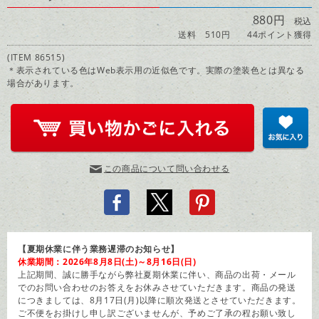
880円
税込
送料 510円
44ポイント獲得
(ITEM 86515)
＊表示されている色はWeb表示用の近似色です。実際の塗装色とは異なる
場合があります。
この商品について問い合わせる
【夏期休業に伴う業務遅滞のお知らせ】
休業期間：2026年8月8日(土)～8月16日(日)
上記期間、誠に勝手ながら弊社夏期休業に伴い、商品の出荷・メール
でのお問い合わせのお答えをお休みさせていただきます。商品の発送
につきましては、8月17日(月)以降に順次発送とさせていただきます。
ご不便をお掛けし申し訳ございませんが、予めご了承の程お願い致し