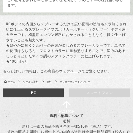
ます。
RCボディの内側からスプレーするだけで広い面積の塗装もムラ無くきれ
いに仕上がるスプレータイプのポリカーボネート（クリヤー）ボディ用
カラーです。模型用エンジン燃料におかされることもなく、軽く仕上げ
やすいことも魅力です。
★鮮やかに輝くシルバーの色調が楽しめるスプレーカラーです。単色で
の使用はもちろん、フロストカラーに重ね塗りすることで、深みのある
しっとりとしたマイカ調のメタリックカラーに仕上げられます。
★100ml入り
もっと詳しい情報は、この商品の
ウェブページ
でご覧ください。
>
>
>
ホーム
ツール＆塗料
塗料
ポリカーボネートスプレー
PC
スマートフォン
送料・配送について
送料
・送料は一部の商品を除き全国一律510円（税込）です。
・複数の商品を同時にお買い上げの場合も送料は全国一律510円（税込）で