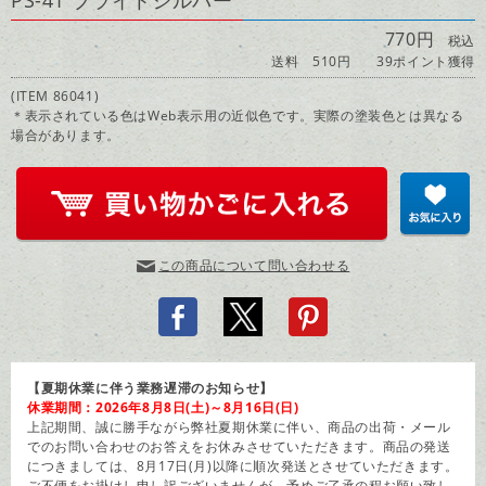
PS-41 ブライトシルバー
770円
税込
送料 510円
39ポイント獲得
(ITEM 86041)
＊表示されている色はWeb表示用の近似色です。実際の塗装色とは異なる
場合があります。
この商品について問い合わせる
【夏期休業に伴う業務遅滞のお知らせ】
休業期間：2026年8月8日(土)～8月16日(日)
上記期間、誠に勝手ながら弊社夏期休業に伴い、商品の出荷・メール
でのお問い合わせのお答えをお休みさせていただきます。商品の発送
につきましては、8月17日(月)以降に順次発送とさせていただきます。
ご不便をお掛けし申し訳ございませんが、予めご了承の程お願い致し