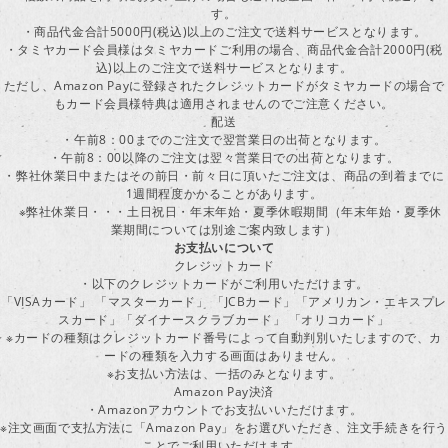
す。
・商品代金合計5000円(税込)以上のご注文で送料サービスとなります。
・タミヤカード会員様はタミヤカードご利用の場合、商品代金合計2000円(税
込)以上のご注文で送料サービスとなります。
ただし、Amazon Payに登録されたクレジットカードがタミヤカードの場合で
もカード会員様特典は適用されませんのでご注意ください。
配送
・午前8：00までのご注文で翌営業日の出荷となります。
・午前8：00以降のご注文は翌々営業日での出荷となります。
・弊社休業日中またはその前日・前々日に頂いたご注文は、商品の到着までに
1週間程度かかることがあります。
※弊社休業日・・・土日祝日・年末年始・夏季休暇期間（年末年始・夏季休
業期間については別途ご案内致します）
お支払いについて
クレジットカード
・以下のクレジットカードがご利用いただけます。
「VISAカード」 「マスターカード」 「JCBカード」「アメリカン・エキスプレ
スカード」「ダイナースクラブカード」 「オリコカード」
※カードの種類はクレジットカード番号によって自動判別いたしますので、カ
ードの種類を入力する画面はありません。
※お支払い方法は、一括のみとなります。
Amazon Pay決済
・Amazonアカウントでお支払いいただけます。
※注文画面で支払方法に「Amazon Pay」をお選びいただき、注文手続きを行
ことでご利用いただけます。