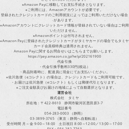
※Amazon Payに移動してお支払手続きとなります。
※ご利用には、Amazonアカウントが必要です。
登録されたクレジットカードのご利用状況によってはご利用いただけない場合
があります。
※Amazonアカウントにクレジットカード情報が登録されていない場合はご利用
いただけません。
※Amazonポイントは付与されません。
※Amazon Payに登録されたクレジットカードがタミヤカードの場合でもタミヤ
カード会員様特典は適用されません。
Amazon Payに関するお問合せいはこちらまでお願いします。
https://pay.amazon.co.jp/help/202161900
代金引換
・代金引換手数料330円(税込）
・商品到着時に、配達員に現金にてお支払いください。
※佐川急便（eコレクト）の場合は、クレジットカードもご利用可能です。
・お届けは佐川急便（eコレクト）もしくは郵便代引となります。
※ご注文金額及びお届けの地域によって自動選択となります。
運営会社
株式会社 タミヤ
所在地：〒422-8610 静岡市駿河区恩田原3-7
電話番号
054-283-0003 （静岡）
03-3899-3765 （東京：静岡へ自動転送）
受付時間 月～金 9:00～18:00 土日祝日 8:00～12:00／13:00～17:00
FAX：054-282-7763