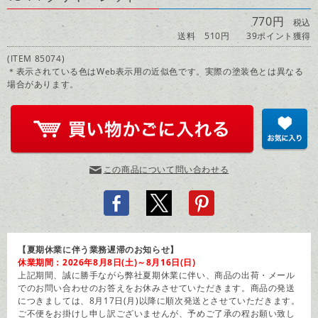
770円
税込
送料 510円
39ポイント獲得
(ITEM 85074)
＊表示されている色はWeb表示用の近似色です。実際の塗装色とは異なる
場合があります。
この商品について問い合わせる
【夏期休業に伴う業務遅滞のお知らせ】
休業期間：2026年8月8日(土)～8月16日(日)
上記期間、誠に勝手ながら弊社夏期休業に伴い、商品の出荷・メール
でのお問い合わせのお答えをお休みさせていただきます。商品の発送
につきましては、8月17日(月)以降に順次発送とさせていただきます。
ご不便をお掛けし申し訳ございませんが、予めご了承の程お願い致し