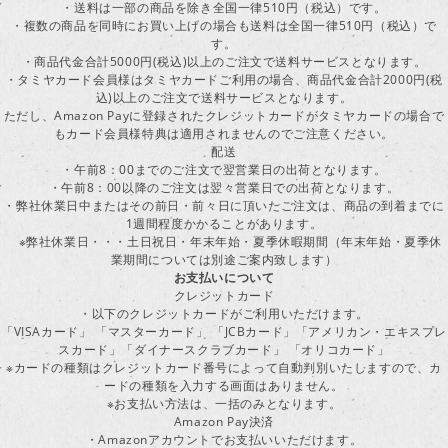
・送料は一部の商品を除き全国一律510円（税込）です。
・複数の商品を同時にお買い上げの場合も送料は全国一律510円（税込）で
す。
・商品代金合計5000円(税込)以上のご注文で送料サービスとなります。
・タミヤカード会員様はタミヤカードご利用の場合、商品代金合計2000円(税
込)以上のご注文で送料サービスとなります。
ただし、Amazon Payに登録されたクレジットカードがタミヤカードの場合で
もカード会員様特典は適用されませんのでご注意ください。
配送
・午前8：00までのご注文で翌営業日の出荷となります。
・午前8：00以降のご注文は翌々営業日での出荷となります。
・弊社休業日中またはその前日・前々日に頂いたご注文は、商品の到着までに
1週間程度かかることがあります。
※弊社休業日・・・土日祝日・年末年始・夏季休暇期間（年末年始・夏季休
業期間については別途ご案内致します）
お支払いについて
クレジットカード
・以下のクレジットカードがご利用いただけます。
「VISAカード」 「マスターカード」 「JCBカード」「アメリカン・エキスプレ
スカード」「ダイナースクラブカード」 「オリコカード」
※カードの種類はクレジットカード番号によって自動判別いたしますので、カ
ードの種類を入力する画面はありません。
※お支払い方法は、一括のみとなります。
Amazon Pay決済
・Amazonアカウントでお支払いいただけます。