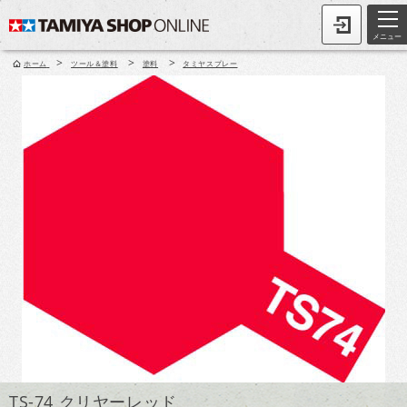
メニュー
>
>
>
ホーム
ツール＆塗料
塗料
タミヤスプレー
TS-74 クリヤーレッド