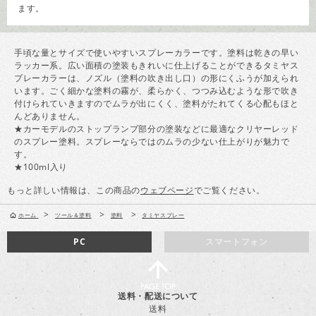
ます。
手頃な量とサイズで使いやすいスプレーカラーです。塗料は乾きの早い
ラッカー系。広い面積の塗装もきれいに仕上げることができるタミヤス
プレーカラーは、ノズル（塗料の吹き出し口）の形にくふうが加えられ
います。ごく細かな塗料の霧が、柔らかく、つつみ込むような形で吹き
付けられていきますのでムラが出にくく、塗料がたれてくる心配もほと
んどありません。
★カーモデルのストップランプ部分の塗装などに最適なクリヤーレッド
のスプレー塗料。スプレーならではのムラの少ない仕上がりが魅力で
す。
★100ml入り
もっと詳しい情報は、この商品の
ウェブページ
でご覧ください。
>
>
>
ホーム
ツール＆塗料
塗料
タミヤスプレー
PC
スマートフォン
送料・配送について
送料