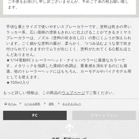
ご不便をお掛けし申し訳ございませんが、予めご了承の程お願い致し
ます。
手頃な量とサイズで使いやすいスプレーカラーです。塗料は乾きの早い
ラッカー系。広い面積の塗装もきれいに仕上げることができるタミヤス
プレーカラーは、ノズル（塗料の吹き出し口）の形にくふうが加えられ
います。ごく細かな塗料の霧が、柔らかく、つつみ込むような形で吹き
付けられていきますのでムラが出にくく、塗料がたれてくる心配もほと
んどありません。
★1/14電動RCトレーラーヘッド・ナイトハウラーに最適なカラーで
す。メタリックを強調した濃紺の色調は、重量感を演出するのにも最
適。他のトレーラーヘッドにはもちろん、カーモデルやバイクモデル用
としても使えます。
★100ml入り
もっと詳しい情報は、この商品の
ウェブページ
でご覧ください。
>
>
>
ホーム
ツール＆塗料
塗料
タミヤスプレー
PC
スマートフォン