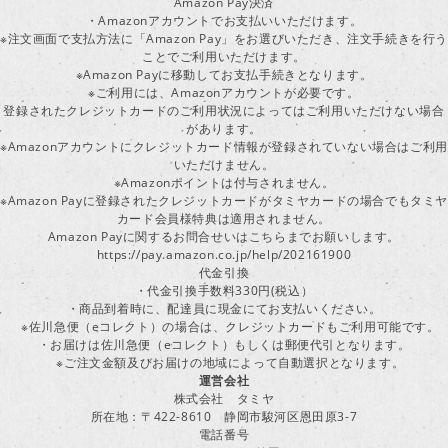
Amazon Pay決済
・Amazonアカウントでお支払いいただけます。
※注文画面で支払方法に「Amazon Pay」をお選びいただき、注文手続きを行
ことでご利用いただけます。
※Amazon Payに移動してお支払手続きとなります。
※ご利用には、Amazonアカウントが必要です。
登録されたクレジットカードのご利用状況によってはご利用いただけない場合
があります。
※Amazonアカウントにクレジットカード情報が登録されていない場合はご利用
いただけません。
※Amazonポイントは付与されません。
※Amazon Payに登録されたクレジットカードがタミヤカードの場合でもタミヤ
カード会員様特典は適用されません。
Amazon Payに関するお問合せいはこちらまでお願いします。
https://pay.amazon.co.jp/help/202161900
代金引換
・代金引換手数料330円(税込）
・商品到着時に、配達員に現金にてお支払いください。
※佐川急便（eコレクト）の場合は、クレジットカードもご利用可能です。
・お届けは佐川急便（eコレクト）もしくは郵便代引となります。
※ご注文金額及びお届けの地域によって自動選択となります。
運営会社
株式会社 タミヤ
所在地：〒422-8610 静岡市駿河区恩田原3-7
電話番号