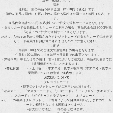
送料・配送について
送料
・送料は一部の商品を除き全国一律510円（税込）です。
・複数の商品を同時にお買い上げの場合も送料は全国一律510円（税込）で
す。
・商品代金合計5000円(税込)以上のご注文で送料サービスとなります。
・タミヤカード会員様はタミヤカードご利用の場合、商品代金合計2000円(税
込)以上のご注文で送料サービスとなります。
ただし、Amazon Payに登録されたクレジットカードがタミヤカードの場合で
もカード会員様特典は適用されませんのでご注意ください。
配送
・午前8：00までのご注文で翌営業日の出荷となります。
・午前8：00以降のご注文は翌々営業日での出荷となります。
・弊社休業日中またはその前日・前々日に頂いたご注文は、商品の到着までに
1週間程度かかることがあります。
※弊社休業日・・・土日祝日・年末年始・夏季休暇期間（年末年始・夏季休
業期間については別途ご案内致します）
お支払いについて
クレジットカード
・以下のクレジットカードがご利用いただけます。
「VISAカード」 「マスターカード」 「JCBカード」「アメリカン・エキスプレ
スカード」「ダイナースクラブカード」 「オリコカード」
※カードの種類はクレジットカード番号によって自動判別いたしますので、カ
ードの種類を入力する画面はありません。
※お支払い方法は、一括のみとなります。