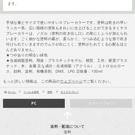
ます。
手頃な量とサイズで使いやすいスプレーカラーです。塗料は乾きの早い
ラッカー系。広い面積の塗装もきれいに仕上げることができるタミヤス
プレーカラーは、ノズル（塗料の吹き出し口）の形にくふうが加えられ
います。ごく細かな塗料の霧が、柔らかく、つつみ込むような形で吹き
付けられていきますのでムラが出にくく、塗料がたれてくる心配もほと
んどありません。
★つやありの明るい緑色
★合成樹脂塗料。用途：プラスチックモデル、模型、工作、硬質プラス
チック、木、金属 主な成分：合成樹脂（アクリル）、ニトロセルロー
ス、顔料、染料、有機溶剤、DME、LPG 正味量：100ml
もっと詳しい情報は、この商品の
ウェブページ
でご覧ください。
>
>
>
ホーム
ツール＆塗料
塗料
タミヤスプレー
PC
スマートフォン
送料・配送について
送料