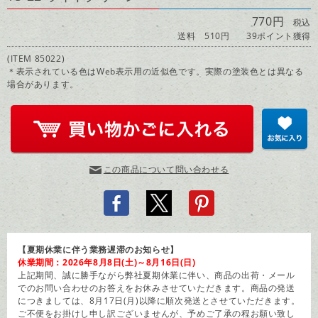
770円
税込
送料 510円
39ポイント獲得
(ITEM 85022)
＊表示されている色はWeb表示用の近似色です。実際の塗装色とは異なる
場合があります。
この商品について問い合わせる
【夏期休業に伴う業務遅滞のお知らせ】
休業期間：2026年8月8日(土)～8月16日(日)
上記期間、誠に勝手ながら弊社夏期休業に伴い、商品の出荷・メール
でのお問い合わせのお答えをお休みさせていただきます。商品の発送
につきましては、8月17日(月)以降に順次発送とさせていただきます。
ご不便をお掛けし申し訳ございませんが、予めご了承の程お願い致し