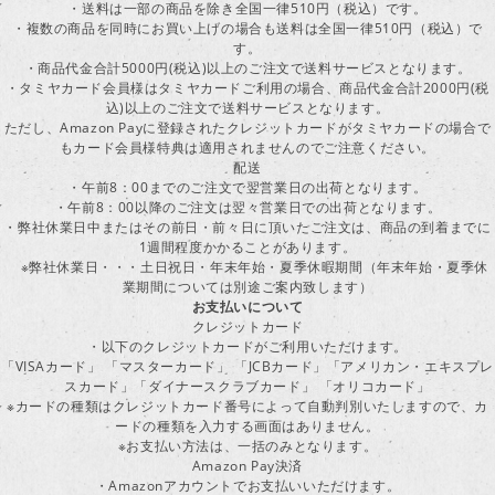
・送料は一部の商品を除き全国一律510円（税込）です。
・複数の商品を同時にお買い上げの場合も送料は全国一律510円（税込）で
す。
・商品代金合計5000円(税込)以上のご注文で送料サービスとなります。
・タミヤカード会員様はタミヤカードご利用の場合、商品代金合計2000円(税
込)以上のご注文で送料サービスとなります。
ただし、Amazon Payに登録されたクレジットカードがタミヤカードの場合で
もカード会員様特典は適用されませんのでご注意ください。
配送
・午前8：00までのご注文で翌営業日の出荷となります。
・午前8：00以降のご注文は翌々営業日での出荷となります。
・弊社休業日中またはその前日・前々日に頂いたご注文は、商品の到着までに
1週間程度かかることがあります。
※弊社休業日・・・土日祝日・年末年始・夏季休暇期間（年末年始・夏季休
業期間については別途ご案内致します）
お支払いについて
クレジットカード
・以下のクレジットカードがご利用いただけます。
「VISAカード」 「マスターカード」 「JCBカード」「アメリカン・エキスプレ
スカード」「ダイナースクラブカード」 「オリコカード」
※カードの種類はクレジットカード番号によって自動判別いたしますので、カ
ードの種類を入力する画面はありません。
※お支払い方法は、一括のみとなります。
Amazon Pay決済
・Amazonアカウントでお支払いいただけます。