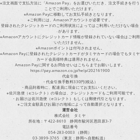
※注文画面で支払方法に「Amazon Pay」をお選びいただき、注文手続きを行
ことでご利用いただけます。
※Amazon Payに移動してお支払手続きとなります。
※ご利用には、Amazonアカウントが必要です。
登録されたクレジットカードのご利用状況によってはご利用いただけない場合
があります。
※Amazonアカウントにクレジットカード情報が登録されていない場合はご利用
いただけません。
※Amazonポイントは付与されません。
※Amazon Payに登録されたクレジットカードがタミヤカードの場合でもタミヤ
カード会員様特典は適用されません。
Amazon Payに関するお問合せいはこちらまでお願いします。
https://pay.amazon.co.jp/help/202161900
代金引換
・代金引換手数料330円(税込）
・商品到着時に、配達員に現金にてお支払いください。
※佐川急便（eコレクト）の場合は、クレジットカードもご利用可能です。
・お届けは佐川急便（eコレクト）もしくは郵便代引となります。
※ご注文金額及びお届けの地域によって自動選択となります。
運営会社
株式会社 タミヤ
所在地：〒422-8610 静岡市駿河区恩田原3-7
電話番号
054-283-0003 （静岡）
03-3899-3765 （東京：静岡へ自動転送）