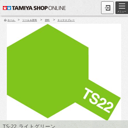
メニュー
>
>
>
ホーム
ツール＆塗料
塗料
タミヤスプレー
TS-22 ライトグリーン