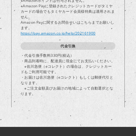
※Amazonポイントは付与されません。
※Amazon Payに登録されたクレジットカードがタミヤ
カードの場合でもタミヤカード会員様特典は適用されま
し
せん。
Amazon Payに関するお問合せいはこちらまでお願いし
ます。
https://pay.amazon.co.jp/help/202161900
代金引換
・代金引換手数料330円(税込）
・商品到着時に、配達員に現金にてお支払いください。
※佐川急便（eコレクト）の場合は、クレジットカー
ドもご利用可能です。
・お届けは佐川急便（eコレクト）もしくは郵便代引と
なります。
※ご注文金額及びお届けの地域によって自動選択とな
ります。