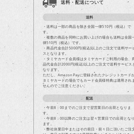
送料・配送について
送料
・送料は一部の商品を除き全国一律510円（税込）で
す。
・複数の商品を同時にお買い上げの場合も送料は全国
律510円（税込）です。
・商品代金合計5000円(税込)以上のご注文で送料サー
スとなります。
・タミヤカード会員様はタミヤカードご利用の場合、
品代金合計2000円(税込)以上のご注文で送料サービス
なります。
ただし、Amazon Payに登録されたクレジットカード
タミヤカードの場合でもカード会員様特典は適用され
せんのでご注意ください。
配送
・午前8：00までのご注文で翌営業日の出荷となりま
す。
・午前8：00以降のご注文は翌々営業日での出荷とな
ます。
・弊社休業日中またはその前日・前々日に頂いたご注