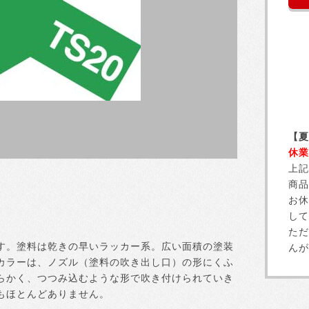
【夏
休業
上記
商品
お休
して
ただ
す。塗料は乾きの早いラッカー系。広い面積の塗装
んが
カラーは、ノズル（塗料の吹き出し口）の形にくふ
らかく、つつみ込むような形で吹き付けられていき
もほとんどありません。