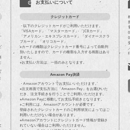
お支払いについて
クレジットカード
・以下のクレジットカードがご利用いただけます。
「VISAカード」 「マスターカード」 「JCBカード」
一
「アメリカン・エキスプレスカード」「ダイナースクラ
ブカード」 「オリコカード」
ビ
※カードの種類はクレジットカード番号によって自動判
別いたしますので、カードの種類を入力する画面はあり
商
ません。
と
※お支払い方法は、一括のみとなります。
が
Amazon Pay決済
ま
・Amazonアカウントでお支払いいただけます。
※注文画面で支払方法に「Amazon Pay」をお選びいた
だき、注文手続きを行うことでご利用いただけます。
※Amazon Payに移動してお支払手続きとなります。
※ご利用には、Amazonアカウントが必要です。
登録されたクレジットカードのご利用状況によってはご
り
利用いただけない場合があります。
※Amazonアカウントにクレジットカード情報が登録さ
文
れていない場合はご利用いただけません。