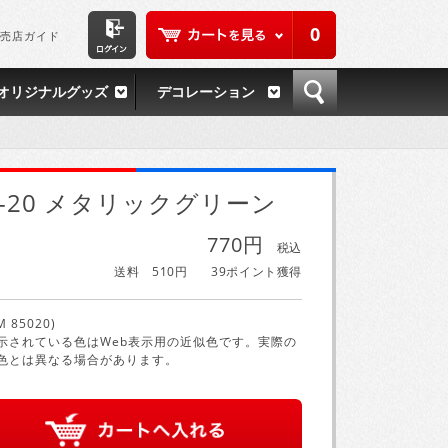
0
売店ガイド
オリジナルグッズ
デコレーション
S-20 メタリックグリーン
770円
税込
送料 510円
39ポイント獲得
M 85020)
示されている色はWeb表示用の近似色です。実際の
色とは異なる場合があります。