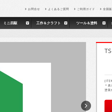
お問合せ
よくあるご質問
ご利用ガイド
全国販
ミニ四駆
工作＆クラフト
ツール＆塗料
T
(ITE
＊表
塗装