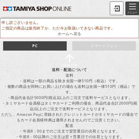
メニュー
申し訳ございません。
ご指定の商品は販売終了か、ただ今お取扱いできない商品です。
ホームへ戻る
PC
スマートフォン
送料・配送について
送料
・送料は一部の商品を除き全国一律510円（税込）です。
・複数の商品を同時にお買い上げの場合も送料は全国一律510円（税込）で
す。
・商品代金合計5000円(税込)以上のご注文で送料サービスとなります。
・タミヤカード会員様はタミヤカードご利用の場合、商品代金合計2000円(税
込)以上のご注文で送料サービスとなります。
ただし、Amazon Payに登録されたクレジットカードがタミヤカードの場合で
もカード会員様特典は適用されませんのでご注意ください。
配送
・午前8：00までのご注文で翌営業日の出荷となります。
・午前8：00以降のご注文は翌々営業日での出荷となります。