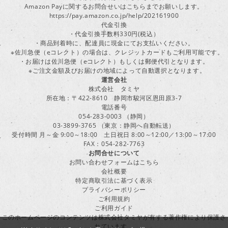
Amazon Payに関するお問合せいはこちらまでお願いします。
https://pay.amazon.co.jp/help/202161900
代金引換
・代金引換手数料330円(税込）
・商品到着時に、配達員に現金にてお支払いください。
※佐川急便（eコレクト）の場合は、クレジットカードもご利用可能です。
・お届けは佐川急便（eコレクト）もしくは郵便代引となります。
※ご注文金額及びお届けの地域によって自動選択となります。
運営会社
株式会社 タミヤ
所在地：〒422-8610 静岡市駿河区恩田原3-7
電話番号
054-283-0003 （静岡）
03-3899-3765 （東京：静岡へ自動転送）
受付時間 月～金 9:00～18:00 土日祝日 8:00～12:00／13:00～17:00
FAX：054-282-7763
お問合せについて
お問い合わせフォームはこちら
会社概要
特定商取引法に基づく表示
プライバシーポリシー
ご利用規約
ご利用ガイド
このホームページのコンテンツは株式会社タミヤが有する著作権により保護さ
れています。