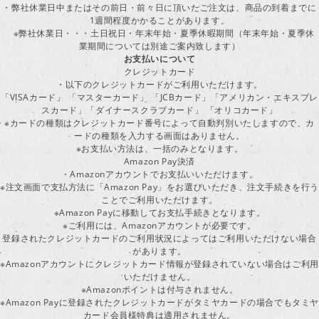
・弊社休業日中またはその前日・前々日に頂いたご注文は、商品の到着までに
1週間程度かかることがあります。
※弊社休業日・・・土日祝日・年末年始・夏季休暇期間（年末年始・夏季休
業期間については別途ご案内致します）
お支払いについて
クレジットカード
・以下のクレジットカードがご利用いただけます。
「VISAカード」 「マスターカード」 「JCBカード」「アメリカン・エキスプレ
スカード」「ダイナースクラブカード」 「オリコカード」
※カードの種類はクレジットカード番号によって自動判別いたしますので、カ
ードの種類を入力する画面はありません。
※お支払い方法は、一括のみとなります。
Amazon Pay決済
・Amazonアカウントでお支払いいただけます。
※注文画面で支払方法に「Amazon Pay」をお選びいただき、注文手続きを行
ことでご利用いただけます。
※Amazon Payに移動してお支払手続きとなります。
※ご利用には、Amazonアカウントが必要です。
登録されたクレジットカードのご利用状況によってはご利用いただけない場合
があります。
※Amazonアカウントにクレジットカード情報が登録されていない場合はご利用
いただけません。
※Amazonポイントは付与されません。
※Amazon Payに登録されたクレジットカードがタミヤカードの場合でもタミヤ
カード会員様特典は適用されません。