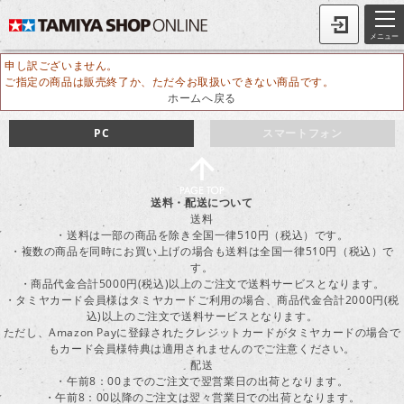
メニュー
申し訳ございません。
ご指定の商品は販売終了か、ただ今お取扱いできない商品です。
ホームへ戻る
PC
スマートフォン
送料・配送について
送料
・送料は一部の商品を除き全国一律510円（税込）です。
・複数の商品を同時にお買い上げの場合も送料は全国一律510円（税込）で
す。
・商品代金合計5000円(税込)以上のご注文で送料サービスとなります。
・タミヤカード会員様はタミヤカードご利用の場合、商品代金合計2000円(税
込)以上のご注文で送料サービスとなります。
ただし、Amazon Payに登録されたクレジットカードがタミヤカードの場合で
もカード会員様特典は適用されませんのでご注意ください。
配送
・午前8：00までのご注文で翌営業日の出荷となります。
・午前8：00以降のご注文は翌々営業日での出荷となります。