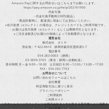
Amazon Payに関するお問合せいはこちらまでお願いします。
https://pay.amazon.co.jp/help/202161900
代金引換
・代金引換手数料330円(税込）
・商品到着時に、配達員に現金にてお支払いください。
※佐川急便（eコレクト）の場合は、クレジットカードもご利用可能です。
・お届けは佐川急便（eコレクト）もしくは郵便代引となります。
※ご注文金額及びお届けの地域によって自動選択となります。
運営会社
株式会社 タミヤ
所在地：〒422-8610 静岡市駿河区恩田原3-7
電話番号
054-283-0003 （静岡）
03-3899-3765 （東京：静岡へ自動転送）
受付時間 月～金 9:00～18:00 土日祝日 8:00～12:00／13:00～17:00
FAX：054-282-7763
お問合せについて
お問い合わせフォームはこちら
会社概要
特定商取引法に基づく表示
プライバシーポリシー
ご利用規約
ご利用ガイド
このホームページのコンテンツは株式会社タミヤが有する著作権により保護さ
れています。