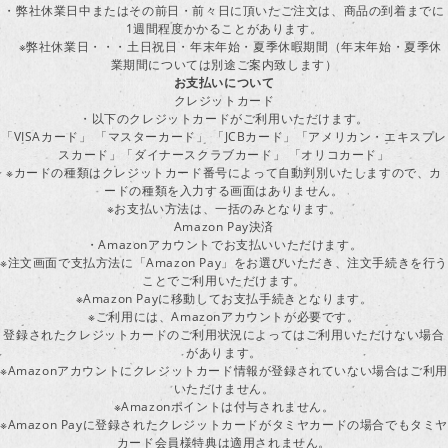
・弊社休業日中またはその前日・前々日に頂いたご注文は、商品の到着までに
1週間程度かかることがあります。
※弊社休業日・・・土日祝日・年末年始・夏季休暇期間（年末年始・夏季休
業期間については別途ご案内致します）
お支払いについて
クレジットカード
・以下のクレジットカードがご利用いただけます。
「VISAカード」 「マスターカード」 「JCBカード」「アメリカン・エキスプレ
スカード」「ダイナースクラブカード」 「オリコカード」
※カードの種類はクレジットカード番号によって自動判別いたしますので、カ
ードの種類を入力する画面はありません。
※お支払い方法は、一括のみとなります。
Amazon Pay決済
・Amazonアカウントでお支払いいただけます。
※注文画面で支払方法に「Amazon Pay」をお選びいただき、注文手続きを行
ことでご利用いただけます。
※Amazon Payに移動してお支払手続きとなります。
※ご利用には、Amazonアカウントが必要です。
登録されたクレジットカードのご利用状況によってはご利用いただけない場合
があります。
※Amazonアカウントにクレジットカード情報が登録されていない場合はご利用
いただけません。
※Amazonポイントは付与されません。
※Amazon Payに登録されたクレジットカードがタミヤカードの場合でもタミヤ
カード会員様特典は適用されません。