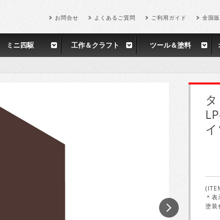
お問合せ
よくあるご質問
ご利用ガイド
全国販
ミニ四駆
工作＆クラフト
ツール＆塗料
タ
L
イ
(ITE
＊表
塗装