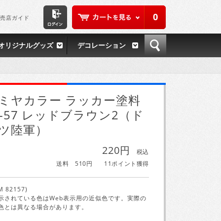
0
売店ガイド
オリジナルグッズ
デコレーション
ミヤカラー ラッカー塗料
P-57 レッドブラウン2（ド
ツ陸軍）
220円
税込
送料 510円
11ポイント獲得
M 82157)
示されている色はWeb表示用の近似色です。実際の
色とは異なる場合があります。