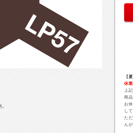
【夏
休業
上記
商品
お休
色。
して
ただ
んが