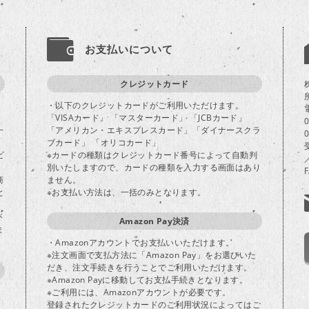
お支払いについて
クレジットカード
・以下のクレジットカードがご利用いただけます。
「VISAカード」 「マスターカード」 「JCBカード」
一
「アメリカン・エキスプレスカード」「ダイナースクラ
ブカード」 「オリコカード」
ビ
※カードの種類はクレジットカード番号によって自動判
別いたしますので、カードの種類を入力する画面はあり
商
ません。
と
※お支払い方法は、一括のみとなります。
が
Amazon Pay決済
ま
・Amazonアカウントでお支払いいただけます。
※注文画面で支払方法に「Amazon Pay」をお選びいた
だき、注文手続きを行うことでご利用いただけます。
※Amazon Payに移動してお支払手続きとなります。
※ご利用には、Amazonアカウントが必要です。
登録されたクレジットカードのご利用状況によってはご