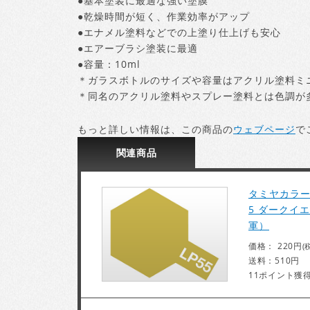
●基本塗装に最適な強い塗膜
●乾燥時間が短く、作業効率がアップ
●エナメル塗料などでの上塗り仕上げも安心
●エアーブラシ塗装に最適
●容量：10ml
＊ガラスボトルのサイズや容量はアクリル塗料ミ
＊同名のアクリル塗料やスプレー塗料とは色調が
もっと詳しい情報は、この商品の
ウェブページ
で
関連
商品
タミヤカラー 
5 ダークイ
軍）
価格： 220円
(
送料：510円
11ポイント獲