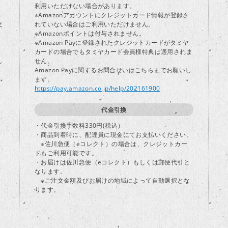
り
利用いただけない場合があります。
※Amazonアカウントにクレジットカード情報が登録さ
文
れていない場合はご利用いただけません。
※Amazonポイントは付与されません。
※Amazon Payに登録されたクレジットカードがタミヤ
カードの場合でもタミヤカード会員様特典は適用されま
し
せん。
Amazon Payに関するお問合せいはこちらまでお願いし
ます。
https://pay.amazon.co.jp/help/202161900
代金引換
・代金引換手数料330円(税込）
・商品到着時に、配達員に現金にてお支払いください。
※佐川急便（eコレクト）の場合は、クレジットカー
ドもご利用可能です。
・お届けは佐川急便（eコレクト）もしくは郵便代引と
なります。
※ご注文金額及びお届けの地域によって自動選択とな
ります。