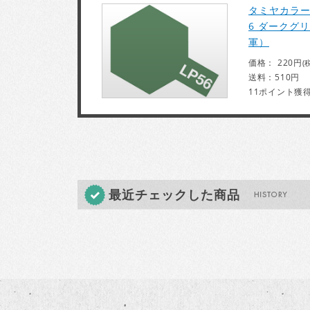
タミヤカラー 
6 ダークグ
軍）
価格： 220円
(
送料：510円
11ポイント獲
最近チェックした商品