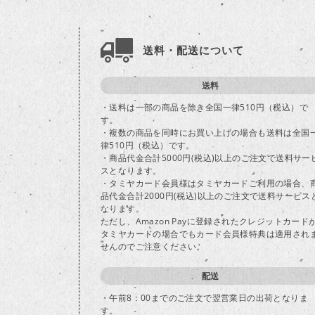
送料・配送について
送料
・送料は一部の商品を除き全国一律510円（税込）で
す。
・複数の商品を同時にお買い上げの場合も送料は全国
律510円（税込）です。
・商品代金合計5000円(税込)以上のご注文で送料サー
スとなります。
・タミヤカード会員様はタミヤカードご利用の場合、
品代金合計2000円(税込)以上のご注文で送料サービス
なります。
ただし、Amazon Payに登録されたクレジットカード
タミヤカードの場合でもカード会員様特典は適用され
せんのでご注意ください。
配送
・午前8：00までのご注文で翌営業日の出荷となりま
す。