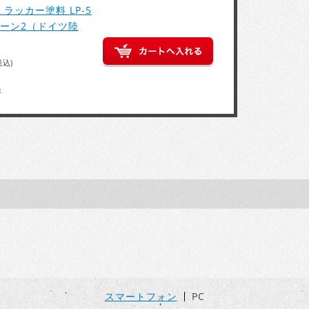
ラッカー塗料 LP-5
リーン2（ドイツ陸
税込)
得
スマートフォン
PC