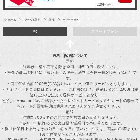
220円
(税込)
>
>
>
ホーム
ツール＆塗料
塗料
ラッカー塗料
PC
スマートフォン
送料・配送について
送料
・送料は一部の商品を除き全国一律510円（税込）です。
・複数の商品を同時にお買い上げの場合も送料は全国一律510円（税込）で
す。
・商品代金合計5000円(税込)以上のご注文で送料サービスとなります。
・タミヤカード会員様はタミヤカードご利用の場合、商品代金合計2000円(税
込)以上のご注文で送料サービスとなります。
ただし、Amazon Payに登録されたクレジットカードがタミヤカードの場合で
もカード会員様特典は適用されませんのでご注意ください。
配送
・午前8：00までのご注文で翌営業日の出荷となります。
・午前8：00以降のご注文は翌々営業日での出荷となります。
・弊社休業日中またはその前日・前々日に頂いたご注文は、商品の到着までに
1週間程度かかることがあります。
※弊社休業日・・・土日祝日・年末年始・夏季休暇期間（年末年始・夏季休