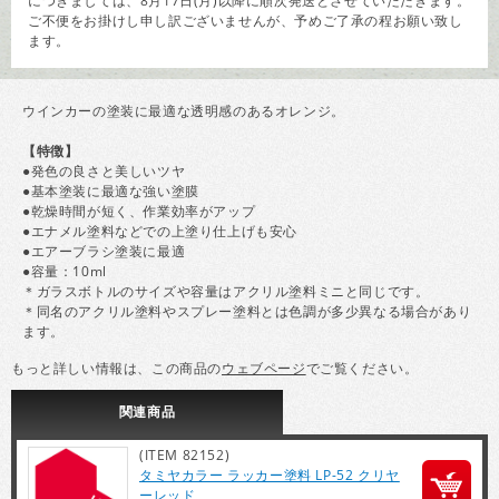
につきましては、8月17日(月)以降に順次発送とさせていただきます。
ご不便をお掛けし申し訳ございませんが、予めご了承の程お願い致し
ます。
ウインカーの塗装に最適な透明感のあるオレンジ。
【特徴】
●発色の良さと美しいツヤ
●基本塗装に最適な強い塗膜
●乾燥時間が短く、作業効率がアップ
●エナメル塗料などでの上塗り仕上げも安心
●エアーブラシ塗装に最適
●容量：10ml
＊ガラスボトルのサイズや容量はアクリル塗料ミニと同じです。
＊同名のアクリル塗料やスプレー塗料とは色調が多少異なる場合があり
ます。
もっと詳しい情報は、この商品の
ウェブページ
でご覧ください。
関連
商品
(ITEM 82152)
タミヤカラー ラッカー塗料 LP-52 クリヤ
ーレッド