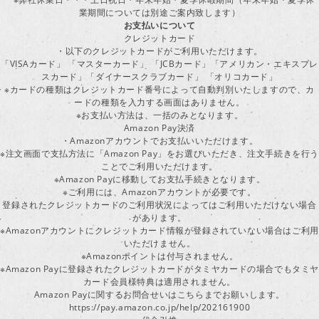
業期間については別途ご案内致します）
お支払いについて
クレジットカード
・以下のクレジットカードがご利用いただけます。
「VISAカード」 「マスターカード」 「JCBカード」「アメリカン・エキスプレ
スカード」「ダイナースクラブカード」 「オリコカード」
※カードの種類はクレジットカード番号によって自動判別いたしますので、カ
ードの種類を入力する画面はありません。
※お支払い方法は、一括のみとなります。
Amazon Pay決済
・Amazonアカウントでお支払いいただけます。
※注文画面で支払方法に「Amazon Pay」をお選びいただき、注文手続きを行
ことでご利用いただけます。
※Amazon Payに移動してお支払手続きとなります。
※ご利用には、Amazonアカウントが必要です。
登録されたクレジットカードのご利用状況によってはご利用いただけない場合
があります。
※Amazonアカウントにクレジットカード情報が登録されていない場合はご利用
いただけません。
※Amazonポイントは付与されません。
※Amazon Payに登録されたクレジットカードがタミヤカードの場合でもタミヤ
カード会員様特典は適用されません。
Amazon Payに関するお問合せいはこちらまでお願いします。
https://pay.amazon.co.jp/help/202161900