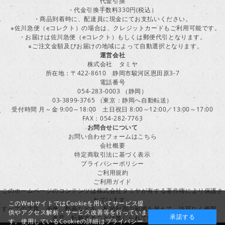
代金引換
・代金引換手数料330円(税込）
・商品到着時に、配達員に現金にてお支払いください。
※佐川急便（eコレクト）の場合は、クレジットカードもご利用可能です。
・お届けは佐川急便（eコレクト）もしくは郵便代引となります。
※ご注文金額及びお届けの地域によって自動選択となります。
運営会社
株式会社 タミヤ
所在地：〒422-8610 静岡市駿河区恩田原3-7
電話番号
054-283-0003 （静岡）
03-3899-3765 （東京：静岡へ自動転送）
受付時間 月～金 9:00～18:00 土日祝日 8:00～12:00／13:00～17:00
FAX：054-282-7763
お問合せについて
お問い合わせフォームはこちら
会社概要
特定商取引法に基づく表示
プライバシーポリシー
ご利用規約
ご利用ガイド
このホームページのコンテンツは株式会社タミヤが有する著作権により保護さ
れています。
このWebサイトではCookieを用いてサービス提
すべての文章、画像、動画などを、私的利用の範囲を超えて、許可なく複製、
供やアクセス解析・サービス改善等を行っていま
承諾する
改変、転載することは禁じられています。
す。使用しているCookieの詳細は
プライバシー