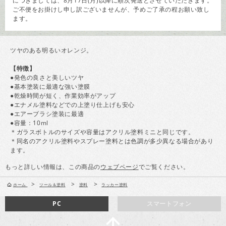
につきましては、8月17日(月)以降に順次発送とさせていただきます。
ご不便をお掛けし申し訳ございませんが、予めご了承の程お願い致し
ます。
ツヤのある明るいオレンジ。
【特徴】
●発色の良さと美しいツヤ
●基本塗装に最適な強い塗膜
●乾燥時間が短く、作業効率がアップ
●エナメル塗料などでの上塗り仕上げも安心
●エアーブラシ塗装に最適
●容量：10ml
＊ガラスボトルのサイズや容量はアクリル塗料ミニと同じです。
＊同名のアクリル塗料やスプレー塗料とは色調が多少異なる場合があり
ます。
もっと詳しい情報は、この商品の
ウェブページ
でご覧ください。
>
>
>
ホーム
ツール＆塗料
塗料
ラッカー塗料
PC
スマートフォン