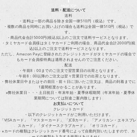
送料・配送について
送料
・送料は一部の商品を除き全国一律510円（税込）です。
・複数の商品を同時にお買い上げの場合も送料は全国一律510円（税込）で
す。
・商品代金合計5000円(税込)以上のご注文で送料サービスとなります。
・タミヤカード会員様はタミヤカードご利用の場合、商品代金合計2000円(税
込)以上のご注文で送料サービスとなります。
ただし、Amazon Payに登録されたクレジットカードがタミヤカードの場合で
もカード会員様特典は適用されませんのでご注意ください。
配送
・午前8：00までのご注文で翌営業日の出荷となります。
・午前8：00以降のご注文は翌々営業日での出荷となります。
・弊社休業日中またはその前日・前々日に頂いたご注文は、商品の到着までに
1週間程度かかることがあります。
※弊社休業日・・・土日祝日・年末年始・夏季休暇期間（年末年始・夏季休
業期間については別途ご案内致します）
お支払いについて
クレジットカード
・以下のクレジットカードがご利用いただけます。
「VISAカード」 「マスターカード」 「JCBカード」「アメリカン・エキスプレ
スカード」「ダイナースクラブカード」 「オリコカード」
※カードの種類はクレジットカード番号によって自動判別いたしますので、カ
ードの種類を入力する画面はありません。