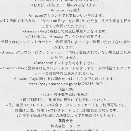
※お支払い方法は、一括のみとなります。
Amazon Pay決済
・Amazonアカウントでお支払いいただけます。
※注文画面で支払方法に「Amazon Pay」をお選びいただき、注文手続きを行
ことでご利用いただけます。
※Amazon Payに移動してお支払手続きとなります。
※ご利用には、Amazonアカウントが必要です。
登録されたクレジットカードのご利用状況によってはご利用いただけない場合
があります。
※Amazonアカウントにクレジットカード情報が登録されていない場合はご利用
いただけません。
※Amazonポイントは付与されません。
※Amazon Payに登録されたクレジットカードがタミヤカードの場合でもタミヤ
カード会員様特典は適用されません。
Amazon Payに関するお問合せいはこちらまでお願いします。
https://pay.amazon.co.jp/help/202161900
代金引換
・代金引換手数料330円(税込）
・商品到着時に、配達員に現金にてお支払いください。
※佐川急便（eコレクト）の場合は、クレジットカードもご利用可能です。
・お届けは佐川急便（eコレクト）もしくは郵便代引となります。
※ご注文金額及びお届けの地域によって自動選択となります。
運営会社
株式会社 タミヤ