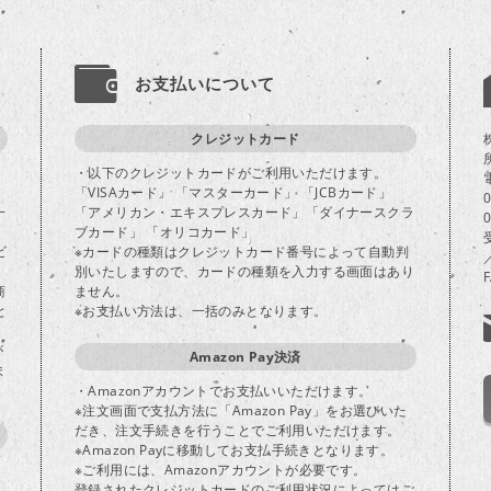
お支払いについて
クレジットカード
・以下のクレジットカードがご利用いただけます。
「VISAカード」 「マスターカード」 「JCBカード」
一
「アメリカン・エキスプレスカード」「ダイナースクラ
ブカード」 「オリコカード」
ビ
※カードの種類はクレジットカード番号によって自動判
別いたしますので、カードの種類を入力する画面はあり
商
ません。
と
※お支払い方法は、一括のみとなります。
が
Amazon Pay決済
ま
・Amazonアカウントでお支払いいただけます。
※注文画面で支払方法に「Amazon Pay」をお選びいた
だき、注文手続きを行うことでご利用いただけます。
※Amazon Payに移動してお支払手続きとなります。
※ご利用には、Amazonアカウントが必要です。
登録されたクレジットカードのご利用状況によってはご