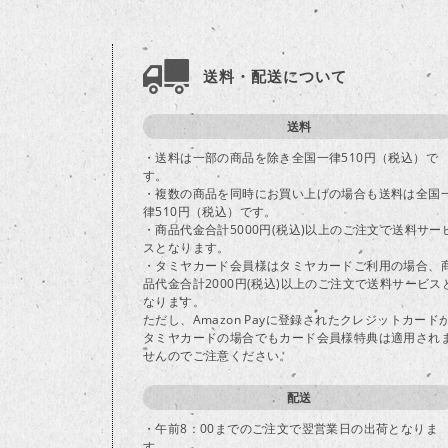
送料・配送について
送料
・送料は一部の商品を除き全国一律510円（税込）で
す。
・複数の商品を同時にお買い上げの場合も送料は全国
律510円（税込）です。
・商品代金合計5000円(税込)以上のご注文で送料サー
スとなります。
・タミヤカード会員様はタミヤカードご利用の場合、
品代金合計2000円(税込)以上のご注文で送料サービス
なります。
ただし、Amazon Payに登録されたクレジットカード
タミヤカードの場合でもカード会員様特典は適用され
せんのでご注意ください。
配送
・午前8：00までのご注文で翌営業日の出荷となりま
す。