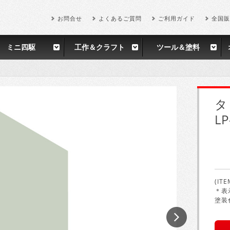
お問合せ
よくあるご質問
ご利用ガイド
全国販
ミニ四駆
工作＆クラフト
ツール＆塗料
タ
L
(ITE
＊表
塗装