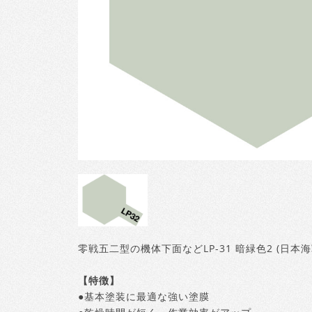
零戦五二型の機体下面などLP-31 暗緑色2 (日
【特徴】
●基本塗装に最適な強い塗膜