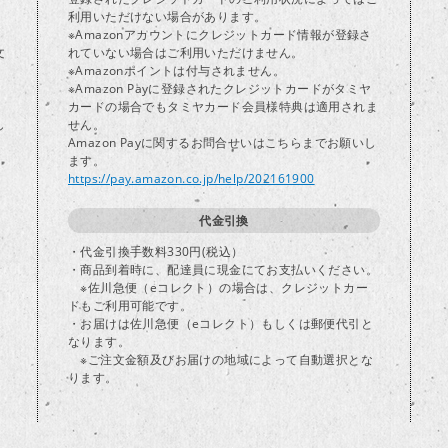
り
利用いただけない場合があります。
※Amazonアカウントにクレジットカード情報が登録さ
文
れていない場合はご利用いただけません。
※Amazonポイントは付与されません。
※Amazon Payに登録されたクレジットカードがタミヤ
カードの場合でもタミヤカード会員様特典は適用されま
し
せん。
Amazon Payに関するお問合せいはこちらまでお願いし
ます。
https://pay.amazon.co.jp/help/202161900
代金引換
・代金引換手数料330円(税込）
・商品到着時に、配達員に現金にてお支払いください。
※佐川急便（eコレクト）の場合は、クレジットカー
ドもご利用可能です。
・お届けは佐川急便（eコレクト）もしくは郵便代引と
なります。
※ご注文金額及びお届けの地域によって自動選択とな
ります。