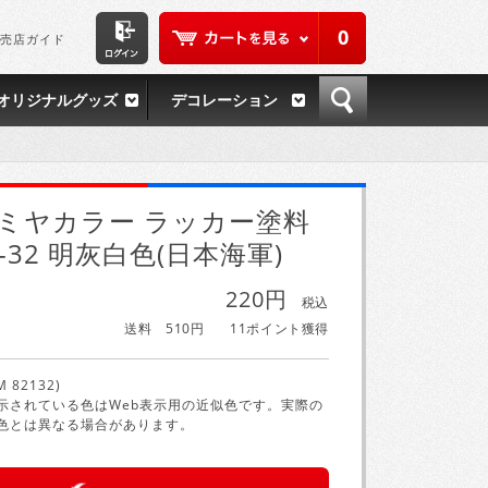
0
売店ガイド
オリジナルグッズ
デコレーション
ミヤカラー ラッカー塗料
P-32 明灰白色(日本海軍)
220円
税込
送料 510円
11ポイント獲得
M 82132)
示されている色はWeb表示用の近似色です。実際の
色とは異なる場合があります。