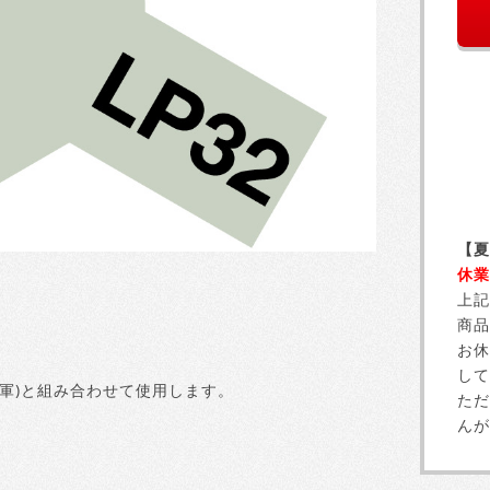
【夏
休業
上記
商品
お休
して
本海軍)と組み合わせて使用します。
ただ
んが