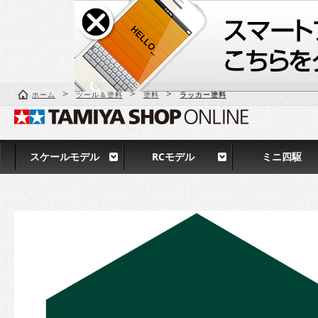
>
>
>
ホーム
ツール＆塗料
塗料
ラッカー塗料
スケールモデル
RCモデル
ミニ四駆