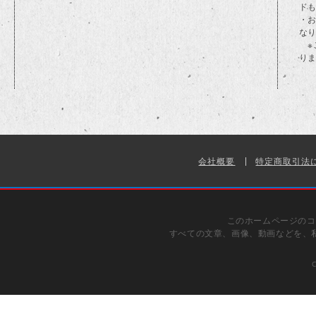
ド
・
な
※
り
会社概要
特定商取引法
このホームページのコ
すべての文章、画像、動画などを、