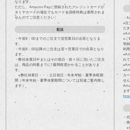
なります。
ただし、Amazon Payに登録されたクレジットカードが
タミヤカードの場合でもカード会員様特典は適用されま
せんのでご注意ください。
・A
※注
だ
配送
※A
・午前8：00までのご注文で翌営業日の出荷となりま
※ご
す。
登
・午前8：00以降のご注文は翌々営業日での出荷となり
利
ます。
※A
・弊社休業日中またはその前日・前々日に頂いたご注文
れ
は、商品の到着までに1週間程度かかることがありま
※A
す。
※A
※弊社休業日・・・土日祝日・年末年始・夏季休暇期
カ
間（年末年始・夏季休業期間については別途ご案内致し
せ
ます）
Am
ま
htt
・代
・
※