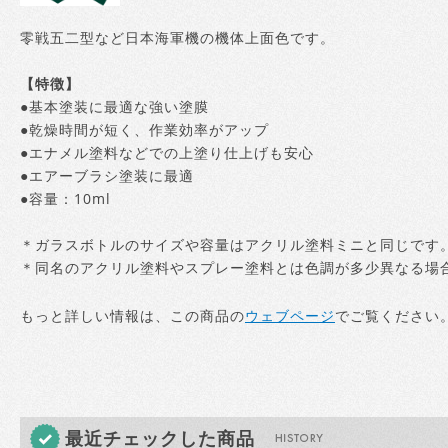
零戦五二型など日本海軍機の機体上面色です。
【特徴】
●基本塗装に最適な強い塗膜
●乾燥時間が短く、作業効率がアップ
●エナメル塗料などでの上塗り仕上げも安心
●エアーブラシ塗装に最適
●容量：10ml
＊ガラスボトルのサイズや容量はアクリル塗料ミニと同じです
＊同名のアクリル塗料やスプレー塗料とは色調が多少異なる場
もっと詳しい情報は、この商品の
ウェブページ
でご覧ください
最近チェックした商品