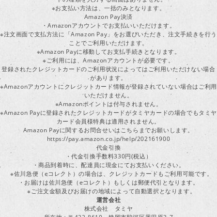
※お支払い方法は、一括のみとなります。
Amazon Pay決済
・Amazonアカウントでお支払いいただけます。
※注文画面で支払方法に「Amazon Pay」をお選びいただき、注文手続きを行
ことでご利用いただけます。
※Amazon Payに移動してお支払手続きとなります。
※ご利用には、Amazonアカウントが必要です。
登録されたクレジットカードのご利用状況によってはご利用いただけない場合
があります。
※Amazonアカウントにクレジットカード情報が登録されていない場合はご利用
いただけません。
※Amazonポイントは付与されません。
※Amazon Payに登録されたクレジットカードがタミヤカードの場合でもタミヤ
カード会員様特典は適用されません。
Amazon Payに関するお問合せいはこちらまでお願いします。
https://pay.amazon.co.jp/help/202161900
代金引換
・代金引換手数料330円(税込）
・商品到着時に、配達員に現金にてお支払いください。
※佐川急便（eコレクト）の場合は、クレジットカードもご利用可能です。
・お届けは佐川急便（eコレクト）もしくは郵便代引となります。
※ご注文金額及びお届けの地域によって自動選択となります。
運営会社
株式会社 タミヤ