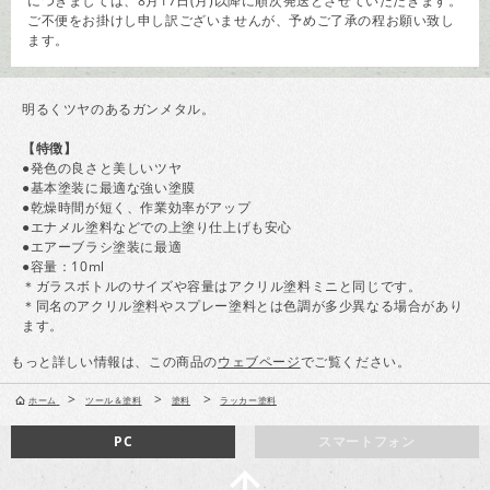
につきましては、8月17日(月)以降に順次発送とさせていただきます。
ご不便をお掛けし申し訳ございませんが、予めご了承の程お願い致し
ます。
明るくツヤのあるガンメタル。
【特徴】
●発色の良さと美しいツヤ
●基本塗装に最適な強い塗膜
●乾燥時間が短く、作業効率がアップ
●エナメル塗料などでの上塗り仕上げも安心
●エアーブラシ塗装に最適
●容量：10ml
＊ガラスボトルのサイズや容量はアクリル塗料ミニと同じです。
＊同名のアクリル塗料やスプレー塗料とは色調が多少異なる場合があり
ます。
もっと詳しい情報は、この商品の
ウェブページ
でご覧ください。
>
>
>
ホーム
ツール＆塗料
塗料
ラッカー塗料
PC
スマートフォン