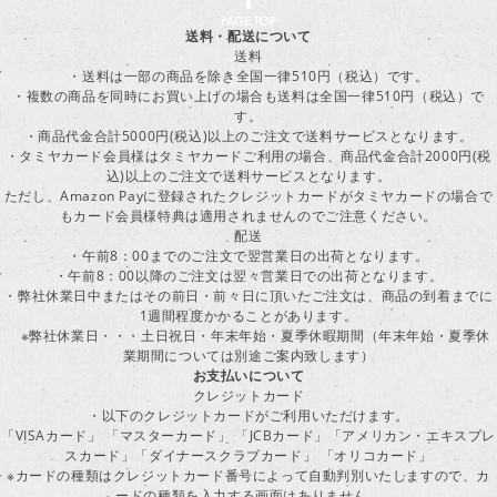
送料・配送について
送料
・送料は一部の商品を除き全国一律510円（税込）です。
・複数の商品を同時にお買い上げの場合も送料は全国一律510円（税込）で
す。
・商品代金合計5000円(税込)以上のご注文で送料サービスとなります。
・タミヤカード会員様はタミヤカードご利用の場合、商品代金合計2000円(税
込)以上のご注文で送料サービスとなります。
ただし、Amazon Payに登録されたクレジットカードがタミヤカードの場合で
もカード会員様特典は適用されませんのでご注意ください。
配送
・午前8：00までのご注文で翌営業日の出荷となります。
・午前8：00以降のご注文は翌々営業日での出荷となります。
・弊社休業日中またはその前日・前々日に頂いたご注文は、商品の到着までに
1週間程度かかることがあります。
※弊社休業日・・・土日祝日・年末年始・夏季休暇期間（年末年始・夏季休
業期間については別途ご案内致します）
お支払いについて
クレジットカード
・以下のクレジットカードがご利用いただけます。
「VISAカード」 「マスターカード」 「JCBカード」「アメリカン・エキスプレ
スカード」「ダイナースクラブカード」 「オリコカード」
※カードの種類はクレジットカード番号によって自動判別いたしますので、カ
ードの種類を入力する画面はありません。