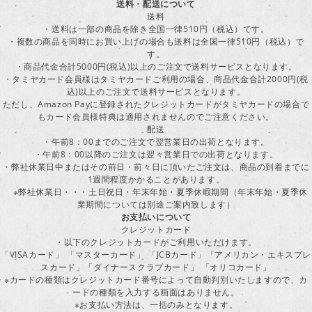
送料・配送について
送料
・送料は一部の商品を除き全国一律510円（税込）です。
・複数の商品を同時にお買い上げの場合も送料は全国一律510円（税込）で
す。
・商品代金合計5000円(税込)以上のご注文で送料サービスとなります。
・タミヤカード会員様はタミヤカードご利用の場合、商品代金合計2000円(税
込)以上のご注文で送料サービスとなります。
ただし、Amazon Payに登録されたクレジットカードがタミヤカードの場合で
もカード会員様特典は適用されませんのでご注意ください。
配送
・午前8：00までのご注文で翌営業日の出荷となります。
・午前8：00以降のご注文は翌々営業日での出荷となります。
・弊社休業日中またはその前日・前々日に頂いたご注文は、商品の到着までに
1週間程度かかることがあります。
※弊社休業日・・・土日祝日・年末年始・夏季休暇期間（年末年始・夏季休
業期間については別途ご案内致します）
お支払いについて
クレジットカード
・以下のクレジットカードがご利用いただけます。
「VISAカード」 「マスターカード」 「JCBカード」「アメリカン・エキスプレ
スカード」「ダイナースクラブカード」 「オリコカード」
※カードの種類はクレジットカード番号によって自動判別いたしますので、カ
ードの種類を入力する画面はありません。
※お支払い方法は、一括のみとなります。