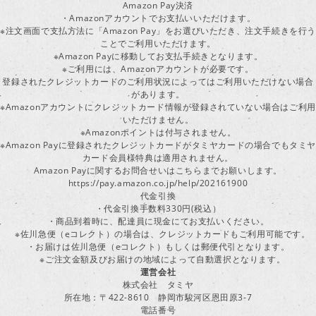
Amazon Pay決済
・Amazonアカウントでお支払いいただけます。
※注文画面で支払方法に「Amazon Pay」をお選びいただき、注文手続きを行
ことでご利用いただけます。
※Amazon Payに移動してお支払手続きとなります。
※ご利用には、Amazonアカウントが必要です。
登録されたクレジットカードのご利用状況によってはご利用いただけない場合
があります。
※Amazonアカウントにクレジットカード情報が登録されていない場合はご利用
いただけません。
※Amazonポイントは付与されません。
※Amazon Payに登録されたクレジットカードがタミヤカードの場合でもタミヤ
カード会員様特典は適用されません。
Amazon Payに関するお問合せいはこちらまでお願いします。
https://pay.amazon.co.jp/help/202161900
代金引換
・代金引換手数料330円(税込）
・商品到着時に、配達員に現金にてお支払いください。
※佐川急便（eコレクト）の場合は、クレジットカードもご利用可能です。
・お届けは佐川急便（eコレクト）もしくは郵便代引となります。
※ご注文金額及びお届けの地域によって自動選択となります。
運営会社
株式会社 タミヤ
所在地：〒422-8610 静岡市駿河区恩田原3-7
電話番号