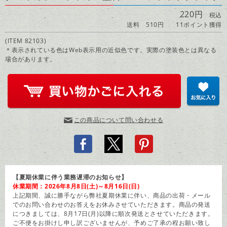
220円
税込
送料 510円
11ポイント獲得
(ITEM 82103)
＊表示されている色はWeb表示用の近似色です。実際の塗装色とは異なる
場合があります。
この商品について問い合わせる
【夏期休業に伴う業務遅滞のお知らせ】
休業期間：2026年8月8日(土)～8月16日(日)
上記期間、誠に勝手ながら弊社夏期休業に伴い、商品の出荷・メール
でのお問い合わせのお答えをお休みさせていただきます。商品の発送
につきましては、8月17日(月)以降に順次発送とさせていただきます。
ご不便をお掛けし申し訳ございませんが、予めご了承の程お願い致し