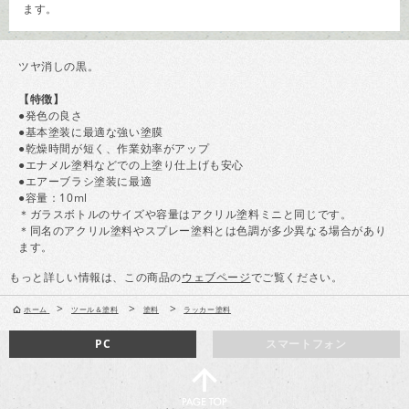
ます。
ツヤ消しの黒。
【特徴】
●発色の良さ
●基本塗装に最適な強い塗膜
●乾燥時間が短く、作業効率がアップ
●エナメル塗料などでの上塗り仕上げも安心
●エアーブラシ塗装に最適
●容量：10ml
＊ガラスボトルのサイズや容量はアクリル塗料ミニと同じです。
＊同名のアクリル塗料やスプレー塗料とは色調が多少異なる場合があり
ます。
もっと詳しい情報は、この商品の
ウェブページ
でご覧ください。
>
>
>
ホーム
ツール＆塗料
塗料
ラッカー塗料
PC
スマートフォン