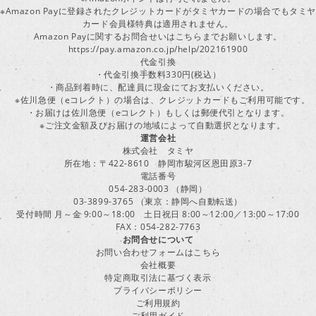
※Amazon Payに登録されたクレジットカードがタミヤカードの場合でもタミヤ
カード会員様特典は適用されません。
Amazon Payに関するお問合せいはこちらまでお願いします。
https://pay.amazon.co.jp/help/202161900
代金引換
・代金引換手数料330円(税込）
・商品到着時に、配達員に現金にてお支払いください。
※佐川急便（eコレクト）の場合は、クレジットカードもご利用可能です。
・お届けは佐川急便（eコレクト）もしくは郵便代引となります。
※ご注文金額及びお届けの地域によって自動選択となります。
運営会社
株式会社 タミヤ
所在地：〒422-8610 静岡市駿河区恩田原3-7
電話番号
054-283-0003 （静岡）
03-3899-3765 （東京：静岡へ自動転送）
受付時間 月～金 9:00～18:00 土日祝日 8:00～12:00／13:00～17:00
FAX：054-282-7763
お問合せについて
お問い合わせフォームはこちら
会社概要
特定商取引法に基づく表示
プライバシーポリシー
ご利用規約
ご利用ガイド