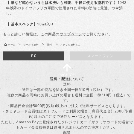
【 筆など乾かないうちは水洗いも可能、手軽に使える塗料です 】
1942
年以降のドイツアフリカ軍団で使用された車輌の塗装に最適。つや消
し。
【 基本スペック】
10ml入り
もっと詳しい情報は、この商品の
ウェブページ
でご覧ください。
>
>
>
ホーム
ツール＆塗料
塗料
アクリル塗料ミニ
PC
スマートフォン
送料・配送について
送料
・送料は一部の商品を除き全国一律510円（税込）です。
・複数の商品を同時にお買い上げの場合も送料は全国一律510円（税込）で
す。
・商品代金合計5000円(税込)以上のご注文で送料サービスとなります。
・タミヤカード会員様はタミヤカードご利用の場合、商品代金合計2000円(税
込)以上のご注文で送料サービスとなります。
ただし、Amazon Payに登録されたクレジットカードがタミヤカードの場合で
もカード会員様特典は適用されませんのでご注意ください。
配送