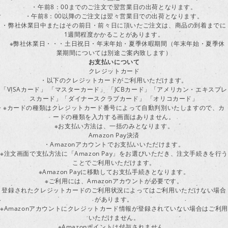
・午前8：00までのご注文で翌営業日の出荷となります。
・午前8：00以降のご注文は翌々営業日での出荷となります。
・弊社休業日中またはその前日・前々日に頂いたご注文は、商品の到着までに
1週間程度かかることがあります。
※弊社休業日・・・土日祝日・年末年始・夏季休暇期間（年末年始・夏季休
業期間については別途ご案内致します）
お支払いについて
クレジットカード
・以下のクレジットカードがご利用いただけます。
「VISAカード」 「マスターカード」 「JCBカード」「アメリカン・エキスプレ
スカード」「ダイナースクラブカード」 「オリコカード」
※カードの種類はクレジットカード番号によって自動判別いたしますので、カ
ードの種類を入力する画面はありません。
※お支払い方法は、一括のみとなります。
Amazon Pay決済
・Amazonアカウントでお支払いいただけます。
※注文画面で支払方法に「Amazon Pay」をお選びいただき、注文手続きを行
ことでご利用いただけます。
※Amazon Payに移動してお支払手続きとなります。
※ご利用には、Amazonアカウントが必要です。
登録されたクレジットカードのご利用状況によってはご利用いただけない場合
があります。
※Amazonアカウントにクレジットカード情報が登録されていない場合はご利用
いただけません。
※Amazonポイントは付与されません。