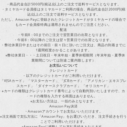
・商品代金合計5000円(税込)以上のご注文で送料サービスとなります。
・タミヤカード会員様はタミヤカードご利用の場合、商品代金合計2000円(税
込)以上のご注文で送料サービスとなります。
ただし、Amazon Payに登録されたクレジットカードがタミヤカードの場合で
もカード会員様特典は適用されませんのでご注意ください。
配送
・午前8：00までのご注文で翌営業日の出荷となります。
・午前8：00以降のご注文は翌々営業日での出荷となります。
・弊社休業日中またはその前日・前々日に頂いたご注文は、商品の到着までに
1週間程度かかることがあります。
※弊社休業日・・・土日祝日・年末年始・夏季休暇期間（年末年始・夏季休
業期間については別途ご案内致します）
お支払いについて
クレジットカード
・以下のクレジットカードがご利用いただけます。
「VISAカード」 「マスターカード」 「JCBカード」「アメリカン・エキスプレ
スカード」「ダイナースクラブカード」 「オリコカード」
※カードの種類はクレジットカード番号によって自動判別いたしますので、カ
ードの種類を入力する画面はありません。
※お支払い方法は、一括のみとなります。
Amazon Pay決済
・Amazonアカウントでお支払いいただけます。
※注文画面で支払方法に「Amazon Pay」をお選びいただき、注文手続きを行
ことでご利用いただけます。
※Amazon Payに移動してお支払手続きとなります。