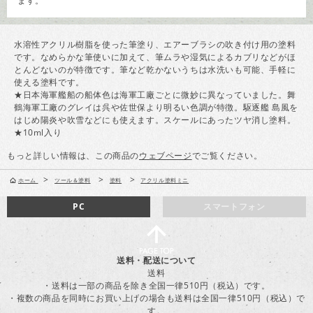
ます。
水溶性アクリル樹脂を使った筆塗り、エアーブラシの吹き付け用の塗料
です。なめらかな筆使いに加えて、筆ムラや湿気によるカブリなどがほ
とんどないのが特徴です。筆など乾かないうちは水洗いも可能、手軽に
使える塗料です。
★日本海軍艦船の船体色は海軍工廠ごとに微妙に異なっていました。舞
鶴海軍工廠のグレイは呉や佐世保より明るい色調が特徴。駆逐艦 島風を
はじめ陽炎や吹雪などにも使えます。スケールにあったツヤ消し塗料。
★10ml入り
もっと詳しい情報は、この商品の
ウェブページ
でご覧ください。
>
>
>
ホーム
ツール＆塗料
塗料
アクリル塗料ミニ
PC
スマートフォン
送料・配送について
送料
・送料は一部の商品を除き全国一律510円（税込）です。
・複数の商品を同時にお買い上げの場合も送料は全国一律510円（税込）で
す。