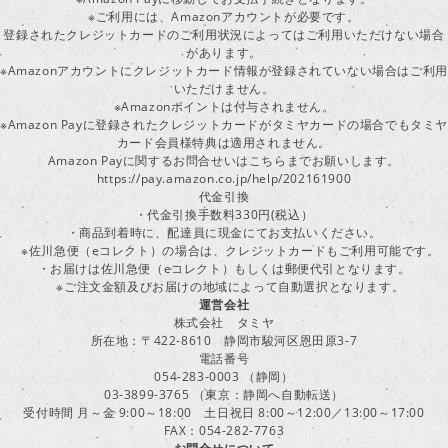
※ご利用には、Amazonアカウントが必要です。
登録されたクレジットカードのご利用状況によってはご利用いただけない場合
があります。
※Amazonアカウントにクレジットカード情報が登録されていない場合はご利用
いただけません。
※Amazonポイントは付与されません。
※Amazon Payに登録されたクレジットカードがタミヤカードの場合でもタミヤ
カード会員様特典は適用されません。
Amazon Payに関するお問合せいはこちらまでお願いします。
https://pay.amazon.co.jp/help/202161900
代金引換
・代金引換手数料330円(税込）
・商品到着時に、配達員に現金にてお支払いください。
※佐川急便（eコレクト）の場合は、クレジットカードもご利用可能です。
・お届けは佐川急便（eコレクト）もしくは郵便代引となります。
※ご注文金額及びお届けの地域によって自動選択となります。
運営会社
株式会社 タミヤ
所在地：〒422-8610 静岡市駿河区恩田原3-7
電話番号
054-283-0003 （静岡）
03-3899-3765 （東京：静岡へ自動転送）
受付時間 月～金 9:00～18:00 土日祝日 8:00～12:00／13:00～17:00
FAX：054-282-7763