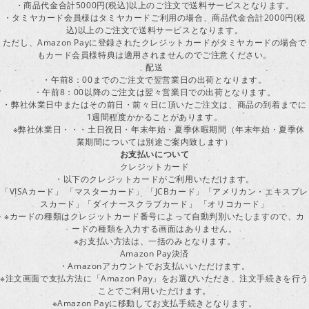
・商品代金合計5000円(税込)以上のご注文で送料サービスとなります。
・タミヤカード会員様はタミヤカードご利用の場合、商品代金合計2000円(税
込)以上のご注文で送料サービスとなります。
ただし、Amazon Payに登録されたクレジットカードがタミヤカードの場合で
もカード会員様特典は適用されませんのでご注意ください。
配送
・午前8：00までのご注文で翌営業日の出荷となります。
・午前8：00以降のご注文は翌々営業日での出荷となります。
・弊社休業日中またはその前日・前々日に頂いたご注文は、商品の到着までに
1週間程度かかることがあります。
※弊社休業日・・・土日祝日・年末年始・夏季休暇期間（年末年始・夏季休
業期間については別途ご案内致します）
お支払いについて
クレジットカード
・以下のクレジットカードがご利用いただけます。
「VISAカード」 「マスターカード」 「JCBカード」「アメリカン・エキスプレ
スカード」「ダイナースクラブカード」 「オリコカード」
※カードの種類はクレジットカード番号によって自動判別いたしますので、カ
ードの種類を入力する画面はありません。
※お支払い方法は、一括のみとなります。
Amazon Pay決済
・Amazonアカウントでお支払いいただけます。
※注文画面で支払方法に「Amazon Pay」をお選びいただき、注文手続きを行
ことでご利用いただけます。
※Amazon Payに移動してお支払手続きとなります。