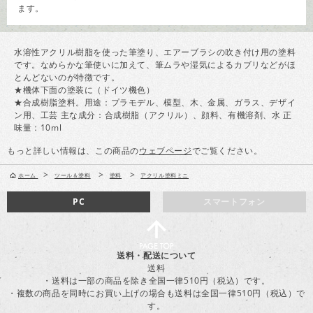
ます。
水溶性アクリル樹脂を使った筆塗り、エアーブラシの吹き付け用の塗料
です。なめらかな筆使いに加えて、筆ムラや湿気によるカブリなどがほ
とんどないのが特徴です。
★機体下面の塗装に（ドイツ機色）
★合成樹脂塗料。用途：プラモデル、模型、木、金属、ガラス、デザイ
ン用、工芸 主な成分：合成樹脂（アクリル）、顔料、有機溶剤、水 正
味量：10ml
もっと詳しい情報は、この商品の
ウェブページ
でご覧ください。
>
>
>
ホーム
ツール＆塗料
塗料
アクリル塗料ミニ
PC
スマートフォン
送料・配送について
送料
・送料は一部の商品を除き全国一律510円（税込）です。
・複数の商品を同時にお買い上げの場合も送料は全国一律510円（税込）で
す。