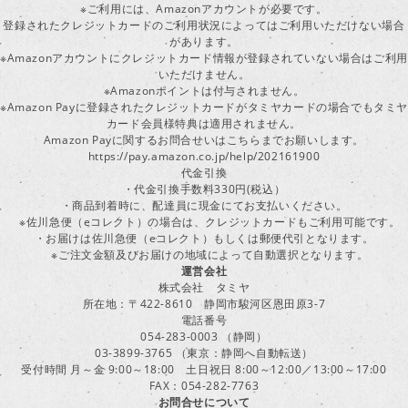
※ご利用には、Amazonアカウントが必要です。
登録されたクレジットカードのご利用状況によってはご利用いただけない場合
があります。
※Amazonアカウントにクレジットカード情報が登録されていない場合はご利用
いただけません。
※Amazonポイントは付与されません。
※Amazon Payに登録されたクレジットカードがタミヤカードの場合でもタミヤ
カード会員様特典は適用されません。
Amazon Payに関するお問合せいはこちらまでお願いします。
https://pay.amazon.co.jp/help/202161900
代金引換
・代金引換手数料330円(税込）
・商品到着時に、配達員に現金にてお支払いください。
※佐川急便（eコレクト）の場合は、クレジットカードもご利用可能です。
・お届けは佐川急便（eコレクト）もしくは郵便代引となります。
※ご注文金額及びお届けの地域によって自動選択となります。
運営会社
株式会社 タミヤ
所在地：〒422-8610 静岡市駿河区恩田原3-7
電話番号
054-283-0003 （静岡）
03-3899-3765 （東京：静岡へ自動転送）
受付時間 月～金 9:00～18:00 土日祝日 8:00～12:00／13:00～17:00
FAX：054-282-7763
お問合せについて