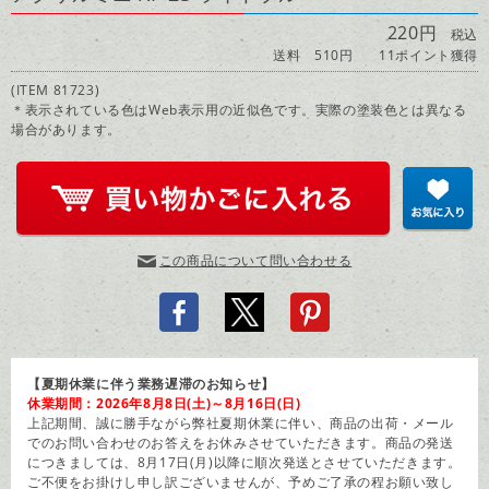
220円
税込
送料 510円
11ポイント獲得
(ITEM 81723)
＊表示されている色はWeb表示用の近似色です。実際の塗装色とは異なる
場合があります。
この商品について問い合わせる
【夏期休業に伴う業務遅滞のお知らせ】
休業期間：2026年8月8日(土)～8月16日(日)
上記期間、誠に勝手ながら弊社夏期休業に伴い、商品の出荷・メール
でのお問い合わせのお答えをお休みさせていただきます。商品の発送
につきましては、8月17日(月)以降に順次発送とさせていただきます。
ご不便をお掛けし申し訳ございませんが、予めご了承の程お願い致し