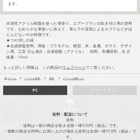
ます。
水溶性アクリル樹脂を使った筆塗り、エアーブラシの吹き付け用の塗料
です。なめらかな筆使いに加えて、筆ムラや湿気によるカブリなどがほ
とんどないのが特徴です。
★つや消しの緑
★合成樹脂塗料。用途：プラモデル、模型、木、金属、ガラス、デザイ
ン用、工芸 主な成分：合成樹脂（アクリル）、顔料、有機溶剤、水 正
味量：10ml
もっと詳しい情報は、この商品の
ウェブページ
でご覧ください。
>
>
>
ホーム
ツール＆塗料
塗料
アクリル塗料ミニ
PC
スマートフォン
送料・配送について
送料
・送料は一部の商品を除き全国一律510円（税込）です。
・複数の商品を同時にお買い上げの場合も送料は全国一律510円（税込）で
す。