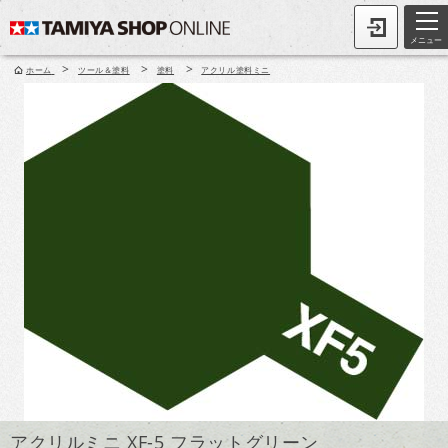
メニュー
>
>
>
ホーム
ツール＆塗料
塗料
アクリル塗料ミニ
アクリルミニ XF-5 フラットグリーン