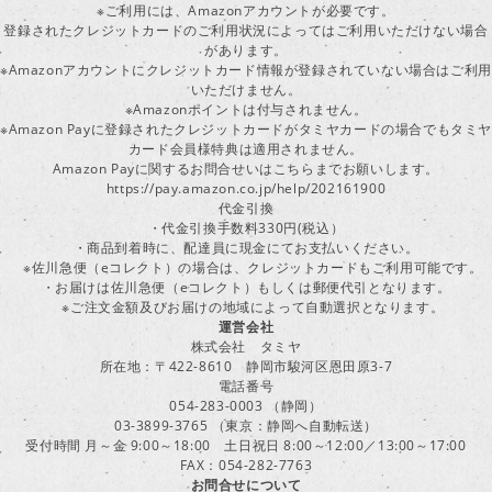
※ご利用には、Amazonアカウントが必要です。
登録されたクレジットカードのご利用状況によってはご利用いただけない場合
があります。
※Amazonアカウントにクレジットカード情報が登録されていない場合はご利用
いただけません。
※Amazonポイントは付与されません。
※Amazon Payに登録されたクレジットカードがタミヤカードの場合でもタミヤ
カード会員様特典は適用されません。
Amazon Payに関するお問合せいはこちらまでお願いします。
https://pay.amazon.co.jp/help/202161900
代金引換
・代金引換手数料330円(税込）
・商品到着時に、配達員に現金にてお支払いください。
※佐川急便（eコレクト）の場合は、クレジットカードもご利用可能です。
・お届けは佐川急便（eコレクト）もしくは郵便代引となります。
※ご注文金額及びお届けの地域によって自動選択となります。
運営会社
株式会社 タミヤ
所在地：〒422-8610 静岡市駿河区恩田原3-7
電話番号
054-283-0003 （静岡）
03-3899-3765 （東京：静岡へ自動転送）
受付時間 月～金 9:00～18:00 土日祝日 8:00～12:00／13:00～17:00
FAX：054-282-7763
お問合せについて