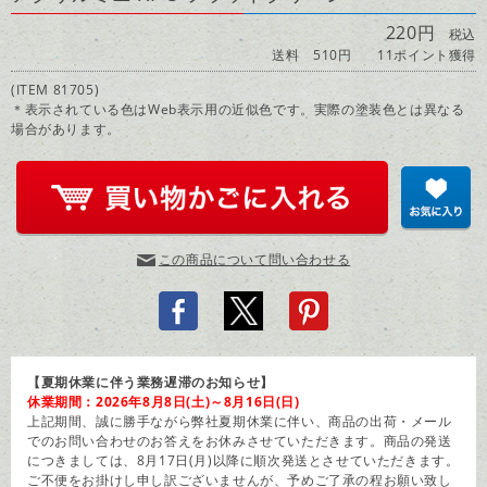
220円
税込
送料 510円
11ポイント獲得
(ITEM 81705)
＊表示されている色はWeb表示用の近似色です。実際の塗装色とは異なる
場合があります。
この商品について問い合わせる
【夏期休業に伴う業務遅滞のお知らせ】
休業期間：2026年8月8日(土)～8月16日(日)
上記期間、誠に勝手ながら弊社夏期休業に伴い、商品の出荷・メール
でのお問い合わせのお答えをお休みさせていただきます。商品の発送
につきましては、8月17日(月)以降に順次発送とさせていただきます。
ご不便をお掛けし申し訳ございませんが、予めご了承の程お願い致し