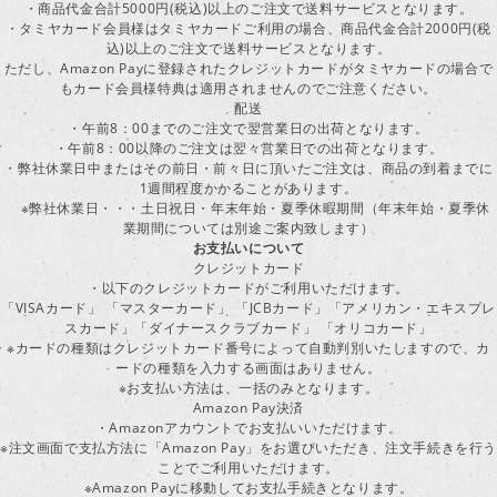
・商品代金合計5000円(税込)以上のご注文で送料サービスとなります。
・タミヤカード会員様はタミヤカードご利用の場合、商品代金合計2000円(税
込)以上のご注文で送料サービスとなります。
ただし、Amazon Payに登録されたクレジットカードがタミヤカードの場合で
もカード会員様特典は適用されませんのでご注意ください。
配送
・午前8：00までのご注文で翌営業日の出荷となります。
・午前8：00以降のご注文は翌々営業日での出荷となります。
・弊社休業日中またはその前日・前々日に頂いたご注文は、商品の到着までに
1週間程度かかることがあります。
※弊社休業日・・・土日祝日・年末年始・夏季休暇期間（年末年始・夏季休
業期間については別途ご案内致します）
お支払いについて
クレジットカード
・以下のクレジットカードがご利用いただけます。
「VISAカード」 「マスターカード」 「JCBカード」「アメリカン・エキスプレ
スカード」「ダイナースクラブカード」 「オリコカード」
※カードの種類はクレジットカード番号によって自動判別いたしますので、カ
ードの種類を入力する画面はありません。
※お支払い方法は、一括のみとなります。
Amazon Pay決済
・Amazonアカウントでお支払いいただけます。
※注文画面で支払方法に「Amazon Pay」をお選びいただき、注文手続きを行
ことでご利用いただけます。
※Amazon Payに移動してお支払手続きとなります。