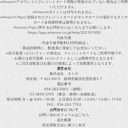
※Amazonアカウントにクレジットカード情報が登録されていない場合はご利用
いただけません。
※Amazonポイントは付与されません。
※Amazon Payに登録されたクレジットカードがタミヤカードの場合でもタミヤ
カード会員様特典は適用されません。
Amazon Payに関するお問合せいはこちらまでお願いします。
https://pay.amazon.co.jp/help/202161900
代金引換
・代金引換手数料330円(税込）
・商品到着時に、配達員に現金にてお支払いください。
※佐川急便（eコレクト）の場合は、クレジットカードもご利用可能です。
・お届けは佐川急便（eコレクト）もしくは郵便代引となります。
※ご注文金額及びお届けの地域によって自動選択となります。
運営会社
株式会社 タミヤ
所在地：〒422-8610 静岡市駿河区恩田原3-7
電話番号
054-283-0003 （静岡）
03-3899-3765 （東京：静岡へ自動転送）
受付時間 月～金 9:00～18:00 土日祝日 8:00～12:00／13:00～17:00
FAX：054-282-7763
お問合せについて
お問い合わせフォームはこちら
会社概要
特定商取引法に基づく表示