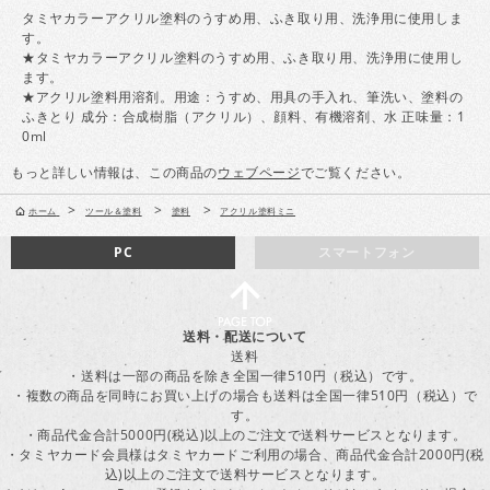
タミヤカラーアクリル塗料のうすめ用、ふき取り用、洗浄用に使用しま
す。
★タミヤカラーアクリル塗料のうすめ用、ふき取り用、洗浄用に使用し
ます。
★アクリル塗料用溶剤。用途：うすめ、用具の手入れ、筆洗い、塗料の
ふきとり 成分：合成樹脂（アクリル）、顔料、有機溶剤、水 正味量：1
0ml
もっと詳しい情報は、この商品の
ウェブページ
でご覧ください。
>
>
>
ホーム
ツール＆塗料
塗料
アクリル塗料ミニ
PC
スマートフォン
送料・配送について
送料
・送料は一部の商品を除き全国一律510円（税込）です。
・複数の商品を同時にお買い上げの場合も送料は全国一律510円（税込）で
す。
・商品代金合計5000円(税込)以上のご注文で送料サービスとなります。
・タミヤカード会員様はタミヤカードご利用の場合、商品代金合計2000円(税
込)以上のご注文で送料サービスとなります。