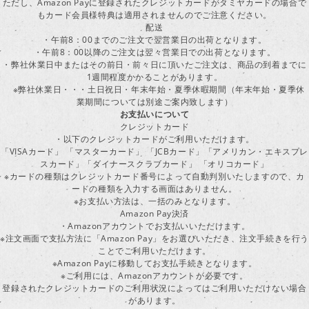
ただし、Amazon Payに登録されたクレジットカードがタミヤカードの場合で
もカード会員様特典は適用されませんのでご注意ください。
配送
・午前8：00までのご注文で翌営業日の出荷となります。
・午前8：00以降のご注文は翌々営業日での出荷となります。
・弊社休業日中またはその前日・前々日に頂いたご注文は、商品の到着までに
1週間程度かかることがあります。
※弊社休業日・・・土日祝日・年末年始・夏季休暇期間（年末年始・夏季休
業期間については別途ご案内致します）
お支払いについて
クレジットカード
・以下のクレジットカードがご利用いただけます。
「VISAカード」 「マスターカード」 「JCBカード」「アメリカン・エキスプレ
スカード」「ダイナースクラブカード」 「オリコカード」
※カードの種類はクレジットカード番号によって自動判別いたしますので、カ
ードの種類を入力する画面はありません。
※お支払い方法は、一括のみとなります。
Amazon Pay決済
・Amazonアカウントでお支払いいただけます。
※注文画面で支払方法に「Amazon Pay」をお選びいただき、注文手続きを行
ことでご利用いただけます。
※Amazon Payに移動してお支払手続きとなります。
※ご利用には、Amazonアカウントが必要です。
登録されたクレジットカードのご利用状況によってはご利用いただけない場合
があります。