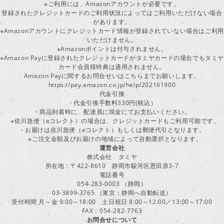
※ご利用には、Amazonアカウントが必要です。
登録されたクレジットカードのご利用状況によってはご利用いただけない場合
があります。
※Amazonアカウントにクレジットカード情報が登録されていない場合はご利用
いただけません。
※Amazonポイントは付与されません。
※Amazon Payに登録されたクレジットカードがタミヤカードの場合でもタミヤ
カード会員様特典は適用されません。
Amazon Payに関するお問合せいはこちらまでお願いします。
https://pay.amazon.co.jp/help/202161900
代金引換
・代金引換手数料330円(税込）
・商品到着時に、配達員に現金にてお支払いください。
※佐川急便（eコレクト）の場合は、クレジットカードもご利用可能です。
・お届けは佐川急便（eコレクト）もしくは郵便代引となります。
※ご注文金額及びお届けの地域によって自動選択となります。
運営会社
株式会社 タミヤ
所在地：〒422-8610 静岡市駿河区恩田原3-7
電話番号
054-283-0003 （静岡）
03-3899-3765 （東京：静岡へ自動転送）
受付時間 月～金 9:00～18:00 土日祝日 8:00～12:00／13:00～17:00
FAX：054-282-7763
お問合せについて