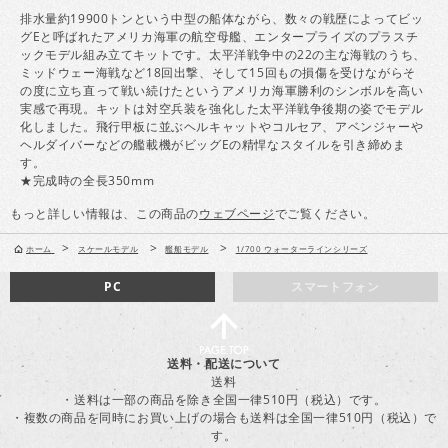
排水量約19900トンという中型の船体ながら、数々の戦歴によってビッ
グEと呼ばれたアメリカ海軍の航空母艦、エンタープライズのプラスチ
ックモデル組み立てキットです。太平洋戦争中の22の主な海戦のうち、
ミッドウェー海戦など18回出撃、そして15回もの損傷を受けながらそ
の度に立ち直って戦い続けたというアメリカ海軍勝利のシンボルを高い
実感で再現。キットは対空兵装を強化した太平洋戦争後期の姿でモデル
化しました。飛行甲板に並ぶヘルキャットやコルセア、アベンジャーや
ヘルダイバーなどの艦載機がビッグEの精悍なスタイルを引き締めま
す。
★完成時の全長350mm
もっと詳しい情報は、この商品の
ウェブページ
でご覧ください。
>
>
>
ホーム
スケールモデル
艦船モデル
1/700 ウォーターラインシリーズ
PC
スマートフォン
送料・配送について
送料
・送料は一部の商品を除き全国一律510円（税込）です。
・複数の商品を同時にお買い上げの場合も送料は全国一律510円（税込）で
す。