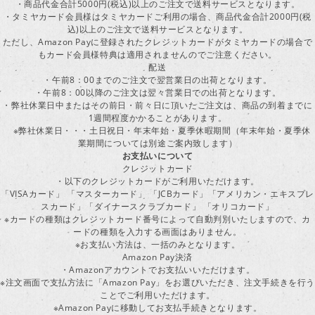
・商品代金合計5000円(税込)以上のご注文で送料サービスとなります。
・タミヤカード会員様はタミヤカードご利用の場合、商品代金合計2000円(税
込)以上のご注文で送料サービスとなります。
ただし、Amazon Payに登録されたクレジットカードがタミヤカードの場合で
もカード会員様特典は適用されませんのでご注意ください。
配送
・午前8：00までのご注文で翌営業日の出荷となります。
・午前8：00以降のご注文は翌々営業日での出荷となります。
・弊社休業日中またはその前日・前々日に頂いたご注文は、商品の到着までに
1週間程度かかることがあります。
※弊社休業日・・・土日祝日・年末年始・夏季休暇期間（年末年始・夏季休
業期間については別途ご案内致します）
お支払いについて
クレジットカード
・以下のクレジットカードがご利用いただけます。
「VISAカード」 「マスターカード」 「JCBカード」「アメリカン・エキスプレ
スカード」「ダイナースクラブカード」 「オリコカード」
※カードの種類はクレジットカード番号によって自動判別いたしますので、カ
ードの種類を入力する画面はありません。
※お支払い方法は、一括のみとなります。
Amazon Pay決済
・Amazonアカウントでお支払いいただけます。
※注文画面で支払方法に「Amazon Pay」をお選びいただき、注文手続きを行
ことでご利用いただけます。
※Amazon Payに移動してお支払手続きとなります。