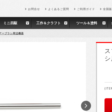
お問合せ
よくあるご質問
ご利用ガイド
全国販
ミニ四駆
工作＆クラフト
ツール＆塗料
アーブラシ周辺機器
ス
シ
(ITE