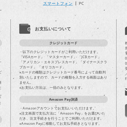
スマートフォン
PC
お支払いについて
クレジットカード
・以下のクレジットカードがご利用いただけます。
「VISAカード」 「マスターカード」 「JCBカード」
一
「アメリカン・エキスプレスカード」「ダイナースクラ
ブカード」 「オリコカード」
ビ
※カードの種類はクレジットカード番号によって自動判
別いたしますので、カードの種類を入力する画面はあり
商
ません。
と
※お支払い方法は、一括のみとなります。
が
Amazon Pay決済
ま
・Amazonアカウントでお支払いいただけます。
※注文画面で支払方法に「Amazon Pay」をお選びいた
だき、注文手続きを行うことでご利用いただけます。
※Amazon Payに移動してお支払手続きとなります。