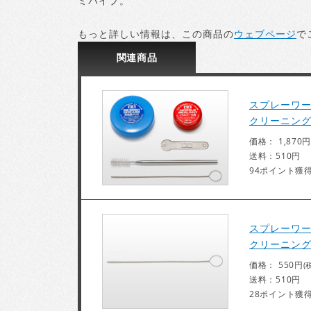
ミパイプ。
もっと詳しい情報は、この商品の
ウェブページ
で
関連
商品
スプレーワー
クリーニン
価格： 1,870円
送料：510円
94ポイント獲
スプレーワー
クリーニング
価格： 550円
(
送料：510円
28ポイント獲