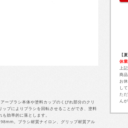
【夏
休業
上記
商品
お休
して
ただ
んが
エアーブラシ本体や塗料カップのくびれ部分のクリ
リップによりブラシを回転させることができ、塗料
れも効率的に落とします。
約98mm。ブラシ材質ナイロン、グリップ材質アル