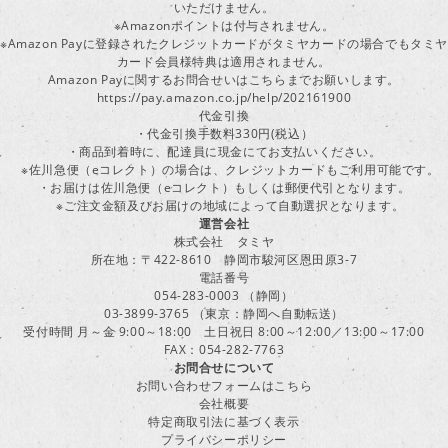
いただけません。
※Amazonポイントは付与されません。
※Amazon Payに登録されたクレジットカードがタミヤカードの場合でもタミヤ
カード会員様特典は適用されません。
Amazon Payに関するお問合せいはこちらまでお願いします。
https://pay.amazon.co.jp/help/202161900
代金引換
・代金引換手数料330円(税込）
・商品到着時に、配達員に現金にてお支払いください。
※佐川急便（eコレクト）の場合は、クレジットカードもご利用可能です。
・お届けは佐川急便（eコレクト）もしくは郵便代引となります。
※ご注文金額及びお届けの地域によって自動選択となります。
運営会社
株式会社 タミヤ
所在地：〒422-8610 静岡市駿河区恩田原3-7
電話番号
054-283-0003 （静岡）
03-3899-3765 （東京：静岡へ自動転送）
受付時間 月～金 9:00～18:00 土日祝日 8:00～12:00／13:00～17:00
FAX：054-282-7763
お問合せについて
お問い合わせフォームはこちら
会社概要
特定商取引法に基づく表示
プライバシーポリシー