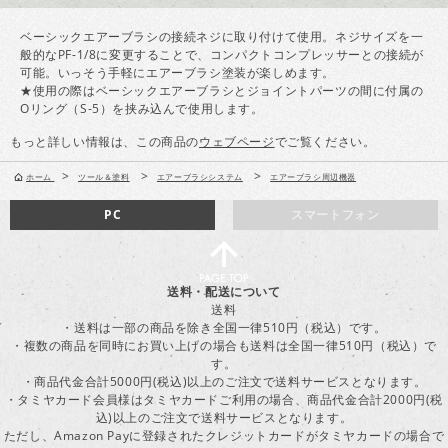
ベーシックエアーブラシの接続ネジに取り付けて使用。ネジサイズを一
般的なPF-1/8に変更することで、コンパクトコンプレッサーとの接続が
可能。いっそう手軽にエアーブラシ塗装が楽しめます。
★使用の際はベーシックエアーブラシとジョイントパーツの間に付属の
Оリング（S‐5）を挟み込んで使用します。
もっと詳しい情報は、この商品の
ウェブページ
でご覧ください。
>
>
>
ホーム
ツール＆塗料
エアーブラシシステム
エアーブラシ周辺機器
PC
スマートフォン
送料・配送について
送料
・送料は一部の商品を除き全国一律510円（税込）です。
・複数の商品を同時にお買い上げの場合も送料は全国一律510円（税込）で
す。
・商品代金合計5000円(税込)以上のご注文で送料サービスとなります。
・タミヤカード会員様はタミヤカードご利用の場合、商品代金合計2000円(税
込)以上のご注文で送料サービスとなります。
ただし、Amazon Payに登録されたクレジットカードがタミヤカードの場合で