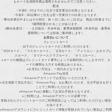
もカード会員様特典は適用されませんのでご注意ください。
配送
・午前8：00までのご注文で翌営業日の出荷となります。
・午前8：00以降のご注文は翌々営業日での出荷となります。
・弊社休業日中またはその前日・前々日に頂いたご注文は、商品の到着までに
1週間程度かかることがあります。
※弊社休業日・・・土日祝日・年末年始・夏季休暇期間（年末年始・夏季休
業期間については別途ご案内致します）
お支払いについて
クレジットカード
・以下のクレジットカードがご利用いただけます。
「VISAカード」 「マスターカード」 「JCBカード」「アメリカン・エキスプレ
スカード」「ダイナースクラブカード」 「オリコカード」
※カードの種類はクレジットカード番号によって自動判別いたしますので、カ
ードの種類を入力する画面はありません。
※お支払い方法は、一括のみとなります。
Amazon Pay決済
・Amazonアカウントでお支払いいただけます。
※注文画面で支払方法に「Amazon Pay」をお選びいただき、注文手続きを行
ことでご利用いただけます。
※Amazon Payに移動してお支払手続きとなります。
※ご利用には、Amazonアカウントが必要です。
登録されたクレジットカードのご利用状況によってはご利用いただけない場合
があります。
※Amazonアカウントにクレジットカード情報が登録されていない場合はご利用