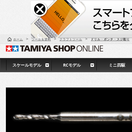
>
>
>
ホーム
ツール＆塗料
クラフトツール
ドリル・ポンチ・スジ彫り
スケールモデル
RCモデル
ミニ四駆