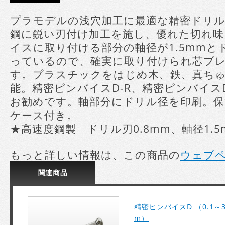
プラモデルの浅穴加工に最適な精密ドリル
鋼に鋭い刃付け加工を施し、優れた切れ味
イスに取り付ける部分の軸径が1.5mm
っているので、確実に取り付けられ芯ブ
す。プラスチックをはじめ木、鉄、真ち
能。精密ピンバイスD-R、精密ピンバイ
お勧めです。軸部分にドリル径を印刷。
ケース付き。
★高速度鋼製 ドリル刃0.8mm、軸径1.5
もっと詳しい情報は、この商品の
ウェブ
関連
商品
精密ピンバイスD （0.1～3
m）