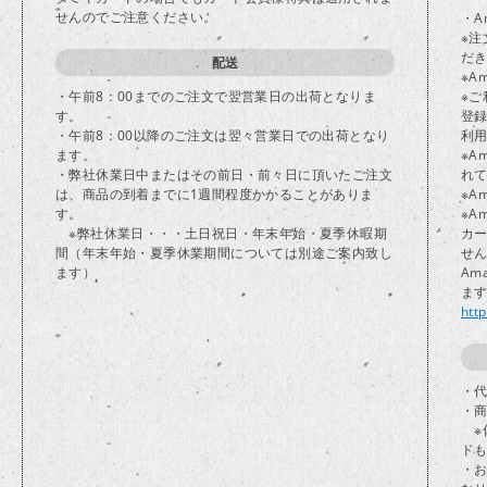
せんのでご注意ください。
・A
※注
だ
配送
※A
・午前8：00までのご注文で翌営業日の出荷となりま
※ご
す。
登
・午前8：00以降のご注文は翌々営業日での出荷となり
利
ます。
※A
・弊社休業日中またはその前日・前々日に頂いたご注文
れ
は、商品の到着までに1週間程度かかることがありま
※A
す。
※A
※弊社休業日・・・土日祝日・年末年始・夏季休暇期
カ
間（年末年始・夏季休業期間については別途ご案内致し
せ
ます）
Am
ま
htt
・代
・
※
ド
・