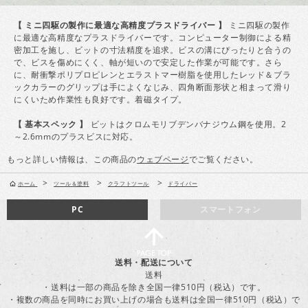
【 ミニ四駆の製作に最適な高精度プラスドライバー 】
ミニ四駆の製作
に最適な高精度なプラスドライバーです。コンピューター制御による精
密加工を施し、ビットの寸法精度を追求。ビスの溝にぴったりと合うの
で、ビスを傷めにくく、軸が短いので安定した作業が可能です。さら
に、耐衝撃ポリプロピレンとエラストマー樹脂を使用したレッド＆ブラ
ックカラーのグリップは手によくなじみ、四角断面形状と相まって滑り
にくいため作業性も良好です。着磁タイプ。
【 基本スペック 】
ビットはクロムモリブデンバナジウム鋼を使用。2
～2.6mmのプラスビスに対応。
もっと詳しい情報は、この商品の
ウェブページ
でご覧ください。
>
>
>
ホーム
ツール＆塗料
クラフトツール
ドライバー
PC
スマートフォン
送料・配送について
送料
・送料は一部の商品を除き全国一律510円（税込）です。
・複数の商品を同時にお買い上げの場合も送料は全国一律510円（税込）で