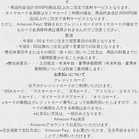
す。
・商品代金合計5000円(税込)以上のご注文で送料サービスとなります。
・タミヤカード会員様はタミヤカードご利用の場合、商品代金合計2000円(税
込)以上のご注文で送料サービスとなります。
ただし、Amazon Payに登録されたクレジットカードがタミヤカードの場合で
もカード会員様特典は適用されませんのでご注意ください。
配送
・午前8：00までのご注文で翌営業日の出荷となります。
・午前8：00以降のご注文は翌々営業日での出荷となります。
・弊社休業日中またはその前日・前々日に頂いたご注文は、商品の到着までに
1週間程度かかることがあります。
※弊社休業日・・・土日祝日・年末年始・夏季休暇期間（年末年始・夏季休
業期間については別途ご案内致します）
お支払いについて
クレジットカード
・以下のクレジットカードがご利用いただけます。
「VISAカード」 「マスターカード」 「JCBカード」「アメリカン・エキスプレ
スカード」「ダイナースクラブカード」 「オリコカード」
※カードの種類はクレジットカード番号によって自動判別いたしますので、カ
ードの種類を入力する画面はありません。
※お支払い方法は、一括のみとなります。
Amazon Pay決済
・Amazonアカウントでお支払いいただけます。
※注文画面で支払方法に「Amazon Pay」をお選びいただき、注文手続きを行
ことでご利用いただけます。