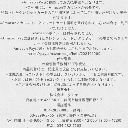
※Amazon Payに移動してお支払手続きとなります。
※ご利用には、Amazonアカウントが必要です。
登録されたクレジットカードのご利用状況によってはご利用いただけない場合
があります。
※Amazonアカウントにクレジットカード情報が登録されていない場合はご利用
いただけません。
※Amazonポイントは付与されません。
※Amazon Payに登録されたクレジットカードがタミヤカードの場合でもタミヤ
カード会員様特典は適用されません。
Amazon Payに関するお問合せいはこちらまでお願いします。
https://pay.amazon.co.jp/help/202161900
代金引換
・代金引換手数料330円(税込）
・商品到着時に、配達員に現金にてお支払いください。
※佐川急便（eコレクト）の場合は、クレジットカードもご利用可能です。
・お届けは佐川急便（eコレクト）もしくは郵便代引となります。
※ご注文金額及びお届けの地域によって自動選択となります。
運営会社
株式会社 タミヤ
所在地：〒422-8610 静岡市駿河区恩田原3-7
電話番号
054-283-0003 （静岡）
03-3899-3765 （東京：静岡へ自動転送）
受付時間 月～金 9:00～18:00 土日祝日 8:00～12:00／13:00～17:00
FAX：054-282-7763