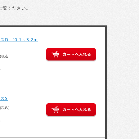
ご覧ください。
D （0.1～3.2m
(税込)
得
スS
(税込)
得