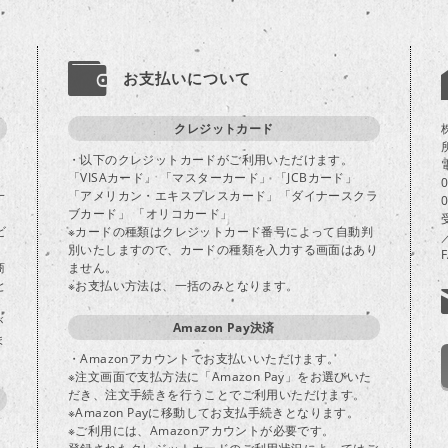
お支払いについて
クレジットカード
・以下のクレジットカードがご利用いただけます。
「VISAカード」 「マスターカード」 「JCBカード」
一
「アメリカン・エキスプレスカード」「ダイナースクラ
ブカード」 「オリコカード」
ビ
※カードの種類はクレジットカード番号によって自動判
別いたしますので、カードの種類を入力する画面はあり
商
ません。
と
※お支払い方法は、一括のみとなります。
が
Amazon Pay決済
ま
・Amazonアカウントでお支払いいただけます。
※注文画面で支払方法に「Amazon Pay」をお選びいた
だき、注文手続きを行うことでご利用いただけます。
※Amazon Payに移動してお支払手続きとなります。
※ご利用には、Amazonアカウントが必要です。