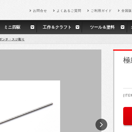
お問合せ
よくあるご質問
ご利用ガイド
全国販
ミニ四駆
工作＆クラフト
ツール＆塗料
ポンチ・スジ彫り
極
(ITE