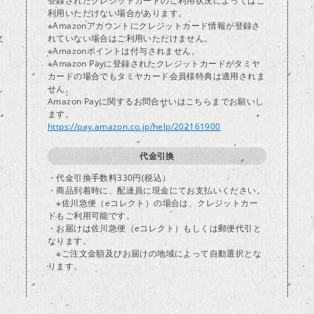
登録されたクレジットカードのご利用状況によってはご
り
利用いただけない場合があります。
※Amazonアカウントにクレジットカード情報が登録さ
文
れていない場合はご利用いただけません。
※Amazonポイントは付与されません。
※Amazon Payに登録されたクレジットカードがタミヤ
カードの場合でもタミヤカード会員様特典は適用されま
し
せん。
Amazon Payに関するお問合せいはこちらまでお願いし
ます。
https://pay.amazon.co.jp/help/202161900
代金引換
・代金引換手数料330円(税込）
・商品到着時に、配達員に現金にてお支払いください。
※佐川急便（eコレクト）の場合は、クレジットカー
ドもご利用可能です。
・お届けは佐川急便（eコレクト）もしくは郵便代引と
なります。
※ご注文金額及びお届けの地域によって自動選択とな
ります。