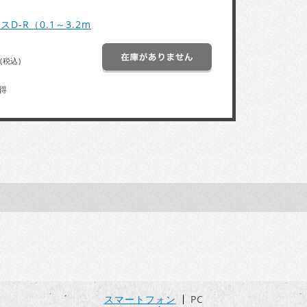
D-R（0.1～3.2m
(税込)
得
スマートフォン
PC