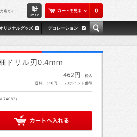
0
売店ガイド
オリジナルグッズ
デコレーション
細ドリル刃0.4mm
462円
税込
送料 510円
23ポイント獲得
M 74082)