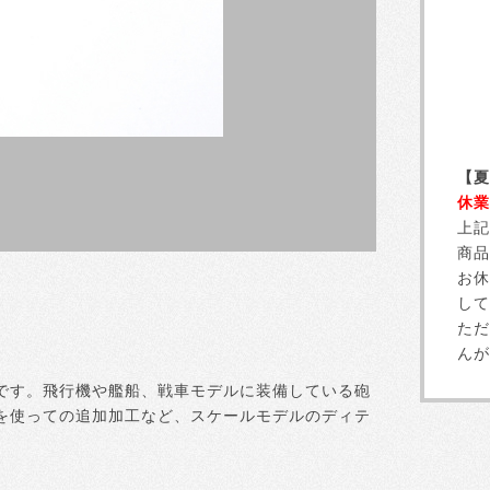
【夏
休業
上記
商品
お休
して
ただ
んが
です。飛行機や艦船、戦車モデルに装備している砲
を使っての追加加工など、スケールモデルのディテ