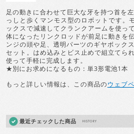
足の動きに合わせて巨大な牙を持つ首を
っしと歩くマンモス型のロボットです。
ックスで減速してクランクアームを使っ
体になったリンクロッドが前足に動きを
ンジの頭や足、透明パーツのギヤボック
セット。はめ込みとビス止めで組立てら
使って手軽に完成します。
★別にお求めになるもの：単3形電池1本
もっと詳しい情報は、この商品の
ウェブ
最近チェックした商品