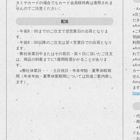
タミヤカードの場合でもカード会員様特典は適用されま
せんのでご注意ください。
・A
※注
だ
配送
※A
・午前8：00までのご注文で翌営業日の出荷となりま
※ご
す。
登
・午前8：00以降のご注文は翌々営業日での出荷となり
利
ます。
※A
・弊社休業日中またはその前日・前々日に頂いたご注文
れ
は、商品の到着までに1週間程度かかることがありま
※A
す。
※A
※弊社休業日・・・土日祝日・年末年始・夏季休暇期
カ
間（年末年始・夏季休業期間については別途ご案内致し
せ
ます）
Am
ま
htt
・代
・
※
ド
・