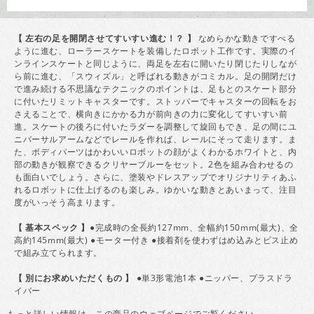
【 左右の足を開閉させてすいすい進む！？ 】
なめらかな動きですべる
ように進む、ローラースケートを装備したロボット工作です。実際のイ
ンラインスケートと同じように、両足を左右に開いたり閉じたりしなが
ら前に進む、「スウィズル」と呼ばれる動きがコミカル。足の開閉だけ
で進み続ける不思議なテクニックのポイントは、足もとのスケート部分
に付いたリミットキャスターです。ストッパーでキャスターの回転をお
さえることで、横向きにかかる力が前向きの力に変化してすいすい前
進。スケートの後ろに付いたラダーを調整して旋回もでき、足の間にユ
ニバーサルアームなどでレールを作れば、レールにそって走ります。ま
た、ボディパーツはかわいいロボットの顔がよくわかるホワイトと、内
部の動きが観察できるクリヤーブルーをセット。2色を組み合わせるの
も面白いでしょう。さらに、塗装やドレスアップでオリジナリティあふ
れるロボットに仕上げるのも楽しみ。ゆかいな動きとあいまって、注目
度がいっそう高まります。
【 基本スペック 】
●完成時の全長約127mm、全幅約150mm(最大)、全
高約145mm(最大) ●モーター付き ●接着剤を使わずはめ込みとビス止め
で組み立てられます。
【 別にお求めいただくもの 】
●単3形電池1本 ●ニッパー、プラスドラ
イバー
もっと詳しい情報は、この商品の
ウェブページ
でご覧ください。