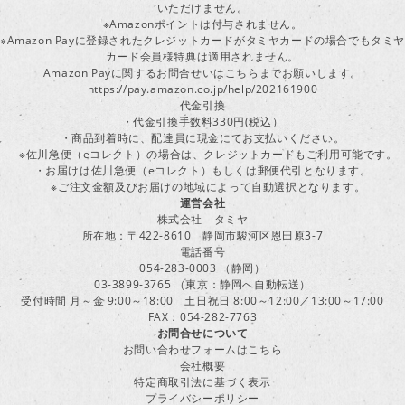
いただけません。
※Amazonポイントは付与されません。
※Amazon Payに登録されたクレジットカードがタミヤカードの場合でもタミヤ
カード会員様特典は適用されません。
Amazon Payに関するお問合せいはこちらまでお願いします。
https://pay.amazon.co.jp/help/202161900
代金引換
・代金引換手数料330円(税込）
・商品到着時に、配達員に現金にてお支払いください。
※佐川急便（eコレクト）の場合は、クレジットカードもご利用可能です。
・お届けは佐川急便（eコレクト）もしくは郵便代引となります。
※ご注文金額及びお届けの地域によって自動選択となります。
運営会社
株式会社 タミヤ
所在地：〒422-8610 静岡市駿河区恩田原3-7
電話番号
054-283-0003 （静岡）
03-3899-3765 （東京：静岡へ自動転送）
受付時間 月～金 9:00～18:00 土日祝日 8:00～12:00／13:00～17:00
FAX：054-282-7763
お問合せについて
お問い合わせフォームはこちら
会社概要
特定商取引法に基づく表示
プライバシーポリシー