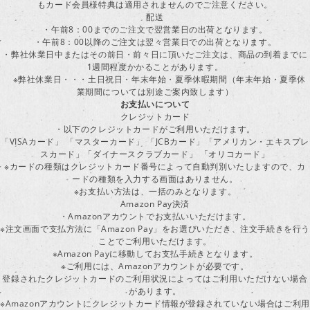
もカード会員様特典は適用されませんのでご注意ください。
配送
・午前8：00までのご注文で翌営業日の出荷となります。
・午前8：00以降のご注文は翌々営業日での出荷となります。
・弊社休業日中またはその前日・前々日に頂いたご注文は、商品の到着までに
1週間程度かかることがあります。
※弊社休業日・・・土日祝日・年末年始・夏季休暇期間（年末年始・夏季休
業期間については別途ご案内致します）
お支払いについて
クレジットカード
・以下のクレジットカードがご利用いただけます。
「VISAカード」 「マスターカード」 「JCBカード」「アメリカン・エキスプレ
スカード」「ダイナースクラブカード」 「オリコカード」
※カードの種類はクレジットカード番号によって自動判別いたしますので、カ
ードの種類を入力する画面はありません。
※お支払い方法は、一括のみとなります。
Amazon Pay決済
・Amazonアカウントでお支払いいただけます。
※注文画面で支払方法に「Amazon Pay」をお選びいただき、注文手続きを行
ことでご利用いただけます。
※Amazon Payに移動してお支払手続きとなります。
※ご利用には、Amazonアカウントが必要です。
登録されたクレジットカードのご利用状況によってはご利用いただけない場合
があります。
※Amazonアカウントにクレジットカード情報が登録されていない場合はご利用