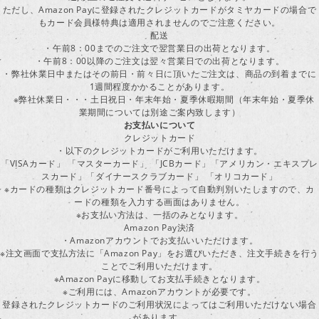
ただし、Amazon Payに登録されたクレジットカードがタミヤカードの場合で
もカード会員様特典は適用されませんのでご注意ください。
配送
・午前8：00までのご注文で翌営業日の出荷となります。
・午前8：00以降のご注文は翌々営業日での出荷となります。
・弊社休業日中またはその前日・前々日に頂いたご注文は、商品の到着までに
1週間程度かかることがあります。
※弊社休業日・・・土日祝日・年末年始・夏季休暇期間（年末年始・夏季休
業期間については別途ご案内致します）
お支払いについて
クレジットカード
・以下のクレジットカードがご利用いただけます。
「VISAカード」 「マスターカード」 「JCBカード」「アメリカン・エキスプレ
スカード」「ダイナースクラブカード」 「オリコカード」
※カードの種類はクレジットカード番号によって自動判別いたしますので、カ
ードの種類を入力する画面はありません。
※お支払い方法は、一括のみとなります。
Amazon Pay決済
・Amazonアカウントでお支払いいただけます。
※注文画面で支払方法に「Amazon Pay」をお選びいただき、注文手続きを行
ことでご利用いただけます。
※Amazon Payに移動してお支払手続きとなります。
※ご利用には、Amazonアカウントが必要です。
登録されたクレジットカードのご利用状況によってはご利用いただけない場合
があります。