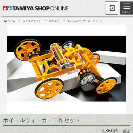
メニュー
>
>
>
ホーム
工作＆クラフト
基本工作
楽しい工作シリーズ（セット）
ホイールウォーカー工作セット
2,860円
税込