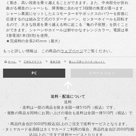
く動き、高い段差を乗り越えることができます。また、中央部分が折れ
曲がる構造のシャーシも、障害物に合わせて3段階の角度が選べます。
シャーシ裏面にセットしたエコモーターギヤボックスのパワーを前後に
伝達するのは組み立て式のラダーチェーン。センターホイールも回転す
るので、大きな段差を乗り越える時に起こる「亀の子状態」を防ぐこと
ができます。シャーシやホイールは鮮やかなオレンジカラー。電源は単
3形電池1本(別売)を使用。
★完成時の全長245mm（最大）
もっと詳しい情報は、この商品の
ウェブページ
でご覧ください。
>
>
>
ホーム
工作＆クラフト
基本工作
楽しい工作シリーズ（セット）
PC
スマートフォン
送料・配送について
送料
・送料は一部の商品を除き全国一律510円（税込）です。
・複数の商品を同時にお買い上げの場合も送料は全国一律510円（税込）で
す。
・商品代金合計5000円(税込)以上のご注文で送料サービスとなります。
・タミヤカード会員様はタミヤカードご利用の場合、商品代金合計2000円(税
込)以上のご注文で送料サービスとなります。