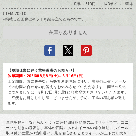
送料 510円
143ポイント獲得
(ITEM 70210)
※掲載した画像はキットを組み立てたものです。
【夏期休業に伴う業務遅滞のお知らせ】
休業期間：2026年8月8日(土)～8月16日(日)
上記期間、誠に勝手ながら弊社夏期休業に伴い、商品の出荷・メール
でのお問い合わせのお答えをお休みさせていただきます。商品の発送
につきましては、8月17日(月)以降に順次発送とさせていただきます。
ご不便をお掛けし申し訳ございませんが、予めご了承の程お願い致し
ます。
車体を揺らしながら歩くように進む四輪駆動車の工作セットです。ユニ
ークな動きの秘密は、車体の四隅にあるホイールの偏心運動。ホイール
取り付け位置が3箇所選べ、最も偏心させるとホイールが上下にも大き