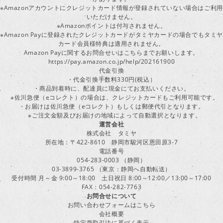
※Amazonアカウントにクレジットカード情報が登録されていない場合はご利用
いただけません。
※Amazonポイントは付与されません。
※Amazon Payに登録されたクレジットカードがタミヤカードの場合でもタミヤ
カード会員様特典は適用されません。
Amazon Payに関するお問合せいはこちらまでお願いします。
https://pay.amazon.co.jp/help/202161900
代金引換
・代金引換手数料330円(税込）
・商品到着時に、配達員に現金にてお支払いください。
※佐川急便（eコレクト）の場合は、クレジットカードもご利用可能です。
・お届けは佐川急便（eコレクト）もしくは郵便代引となります。
※ご注文金額及びお届けの地域によって自動選択となります。
運営会社
株式会社 タミヤ
所在地：〒422-8610 静岡市駿河区恩田原3-7
電話番号
054-283-0003 （静岡）
03-3899-3765 （東京：静岡へ自動転送）
受付時間 月～金 9:00～18:00 土日祝日 8:00～12:00／13:00～17:00
FAX：054-282-7763
お問合せについて
お問い合わせフォームはこちら
会社概要
特定商取引法に基づく表示