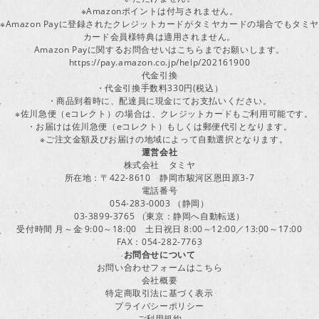
※Amazonポイントは付与されません。
※Amazon Payに登録されたクレジットカードがタミヤカードの場合でもタミヤ
カード会員様特典は適用されません。
Amazon Payに関するお問合せいはこちらまでお願いします。
https://pay.amazon.co.jp/help/202161900
代金引換
・代金引換手数料330円(税込）
・商品到着時に、配達員に現金にてお支払いください。
※佐川急便（eコレクト）の場合は、クレジットカードもご利用可能です。
・お届けは佐川急便（eコレクト）もしくは郵便代引となります。
※ご注文金額及びお届けの地域によって自動選択となります。
運営会社
株式会社 タミヤ
所在地：〒422-8610 静岡市駿河区恩田原3-7
電話番号
054-283-0003 （静岡）
03-3899-3765 （東京：静岡へ自動転送）
受付時間 月～金 9:00～18:00 土日祝日 8:00～12:00／13:00～17:00
FAX：054-282-7763
お問合せについて
お問い合わせフォームはこちら
会社概要
特定商取引法に基づく表示
プライバシーポリシー
ご利用規約