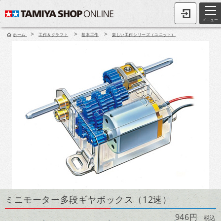
メニュー
>
>
>
ホーム
工作＆クラフト
基本工作
楽しい工作シリーズ（ユニット）
ミニモーター多段ギヤボックス（12速）
946円
税込