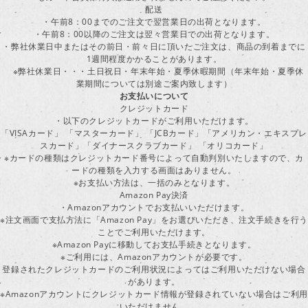
配送
・午前8：00までのご注文で翌営業日の出荷となります。
・午前8：00以降のご注文は翌々営業日での出荷となります。
・弊社休業日中またはその前日・前々日に頂いたご注文は、商品の到着までに
1週間程度かかることがあります。
※弊社休業日・・・土日祝日・年末年始・夏季休暇期間（年末年始・夏季休
業期間については別途ご案内致します）
お支払いについて
クレジットカード
・以下のクレジットカードがご利用いただけます。
「VISAカード」 「マスターカード」 「JCBカード」「アメリカン・エキスプレ
スカード」「ダイナースクラブカード」 「オリコカード」
※カードの種類はクレジットカード番号によって自動判別いたしますので、カ
ードの種類を入力する画面はありません。
※お支払い方法は、一括のみとなります。
Amazon Pay決済
・Amazonアカウントでお支払いいただけます。
※注文画面で支払方法に「Amazon Pay」をお選びいただき、注文手続きを行
ことでご利用いただけます。
※Amazon Payに移動してお支払手続きとなります。
※ご利用には、Amazonアカウントが必要です。
登録されたクレジットカードのご利用状況によってはご利用いただけない場合
があります。
※Amazonアカウントにクレジットカード情報が登録されていない場合はご利用
いただけません。