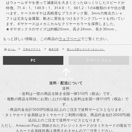
はウォームギヤを使って減速比を大きくとったゆっくりしたスピードが
特徴。71.4：1、149.9：1、314.9：1、661.2：1の4種類のギヤ比が選
べます。ケースやギヤは高精度なプラスチック製、3mm六角出力シャ
フトは丈夫な金属製。動きに変化をつけるクランクプレートも付いてい
ます。ギヤケースはメカニカルなクリヤーカラーを採用しました。
★ギヤボックスのサイズは約幅20mm、高さ24mm、長さ30mm 。
もっと詳しい情報は、この商品の
ウェブページ
でご覧ください。
>
>
>
ホーム
工作＆クラフト
基本工作
楽しい工作シリーズ（ユニット）
PC
スマートフォン
送料・配送について
送料
・送料は一部の商品を除き全国一律510円（税込）です。
・複数の商品を同時にお買い上げの場合も送料は全国一律510円（税込）で
す。
・商品代金合計5000円(税込)以上のご注文で送料サービスとなります。
・タミヤカード会員様はタミヤカードご利用の場合、商品代金合計2000円(税
込)以上のご注文で送料サービスとなります。
ただし、Amazon Payに登録されたクレジットカードがタミヤカードの場合で
もカード会員様特典は適用されませんのでご注意ください。