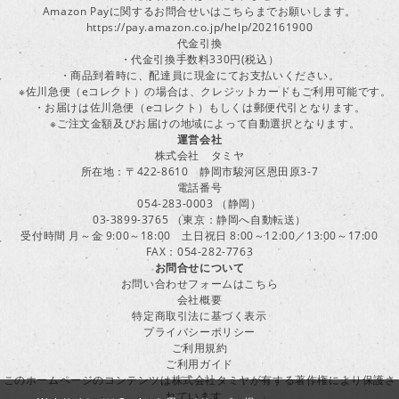
Amazon Payに関するお問合せいはこちらまでお願いします。
https://pay.amazon.co.jp/help/202161900
代金引換
・代金引換手数料330円(税込）
・商品到着時に、配達員に現金にてお支払いください。
※佐川急便（eコレクト）の場合は、クレジットカードもご利用可能です。
・お届けは佐川急便（eコレクト）もしくは郵便代引となります。
※ご注文金額及びお届けの地域によって自動選択となります。
運営会社
株式会社 タミヤ
所在地：〒422-8610 静岡市駿河区恩田原3-7
電話番号
054-283-0003 （静岡）
03-3899-3765 （東京：静岡へ自動転送）
受付時間 月～金 9:00～18:00 土日祝日 8:00～12:00／13:00～17:00
FAX：054-282-7763
お問合せについて
お問い合わせフォームはこちら
会社概要
特定商取引法に基づく表示
プライバシーポリシー
ご利用規約
ご利用ガイド
このホームページのコンテンツは株式会社タミヤが有する著作権により保護さ
れています。