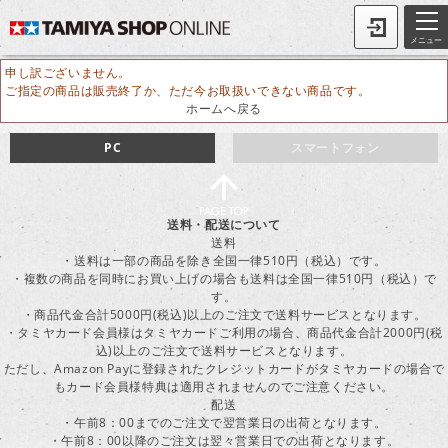
メニュー
申し訳ございません。
ご指定の商品は販売終了か、ただ今お取扱いできない商品です。
ホームへ戻る
PC
スマートフォン
送料・配送について
送料
・送料は一部の商品を除き全国一律510円（税込）です。
・複数の商品を同時にお買い上げの場合も送料は全国一律510円（税込）で
す。
・商品代金合計5000円(税込)以上のご注文で送料サービスとなります。
・タミヤカード会員様はタミヤカードご利用の場合、商品代金合計2000円(税
込)以上のご注文で送料サービスとなります。
ただし、Amazon Payに登録されたクレジットカードがタミヤカードの場合で
もカード会員様特典は適用されませんのでご注意ください。
配送
・午前8：00までのご注文で翌営業日の出荷となります。
・午前8：00以降のご注文は翌々営業日での出荷となります。