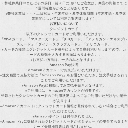
・弊社休業日中またはその前日・前々日に頂いたご注文は、商品の到着までに
1週間程度かかることがあります。
※弊社休業日・・・土日祝日・年末年始・夏季休暇期間（年末年始・夏季休
業期間については別途ご案内致します）
お支払いについて
クレジットカード
・以下のクレジットカードがご利用いただけます。
「VISAカード」 「マスターカード」 「JCBカード」「アメリカン・エキスプレ
スカード」「ダイナースクラブカード」 「オリコカード」
※カードの種類はクレジットカード番号によって自動判別いたしますので、カ
ードの種類を入力する画面はありません。
※お支払い方法は、一括のみとなります。
Amazon Pay決済
・Amazonアカウントでお支払いいただけます。
※注文画面で支払方法に「Amazon Pay」をお選びいただき、注文手続きを行
ことでご利用いただけます。
※Amazon Payに移動してお支払手続きとなります。
※ご利用には、Amazonアカウントが必要です。
登録されたクレジットカードのご利用状況によってはご利用いただけない場合
があります。
※Amazonアカウントにクレジットカード情報が登録されていない場合はご利用
いただけません。
※Amazonポイントは付与されません。
※Amazon Payに登録されたクレジットカードがタミヤカードの場合でもタミヤ
カード会員様特典は適用されません。