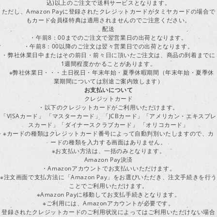
込)以上のご注文で送料サービスとなります。
ただし、Amazon Payに登録されたクレジットカードがタミヤカードの場合で
もカード会員様特典は適用されませんのでご注意ください。
配送
・午前8：00までのご注文で翌営業日の出荷となります。
・午前8：00以降のご注文は翌々営業日での出荷となります。
・弊社休業日中またはその前日・前々日に頂いたご注文は、商品の到着までに
1週間程度かかることがあります。
※弊社休業日・・・土日祝日・年末年始・夏季休暇期間（年末年始・夏季休
業期間については別途ご案内致します）
お支払いについて
クレジットカード
・以下のクレジットカードがご利用いただけます。
「VISAカード」 「マスターカード」 「JCBカード」「アメリカン・エキスプレ
スカード」「ダイナースクラブカード」 「オリコカード」
※カードの種類はクレジットカード番号によって自動判別いたしますので、カ
ードの種類を入力する画面はありません。
※お支払い方法は、一括のみとなります。
Amazon Pay決済
・Amazonアカウントでお支払いいただけます。
※注文画面で支払方法に「Amazon Pay」をお選びいただき、注文手続きを行
ことでご利用いただけます。
※Amazon Payに移動してお支払手続きとなります。
※ご利用には、Amazonアカウントが必要です。
登録されたクレジットカードのご利用状況によってはご利用いただけない場合