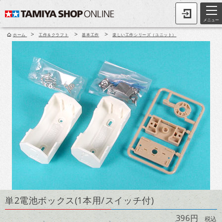
メニュー
>
>
>
ホーム
工作＆クラフト
基本工作
楽しい工作シリーズ（ユニット）
単2電池ボックス(1本用/スイッチ付)
396円
税込