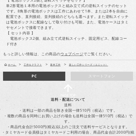
【 電池ボックス2個と逆転スイッチをセット 】
単2形電池１本用の電池ボックスと組み立て式の逆転スイッチのセット
です。8角形の電池ボックスは工作にあわせて1本、または2本を自由に
配置でき、直列接続、並列接続のどちらも選べます。また逆転スイッチ
は電池ボックスに配線なしで取り付けも可能。また、電池ケースはタミ
ヤセメントで接着できます。
【 セット内容 】
電池ボックス2個、組み立て式逆転スイッチ、固定用ビス、配線コー
ド付き
もっと詳しい情報は、この商品の
ウェブページ
でご覧ください。
>
>
>
ホーム
工作＆クラフト
基本工作
楽しい工作シリーズ（ユニット）
PC
スマートフォン
送料・配送について
送料
・送料は一部の商品を除き全国一律510円（税込）です。
・複数の商品を同時にお買い上げの場合も送料は全国一律510円（税込）で
す。
・商品代金合計5000円(税込)以上のご注文で送料サービスとなります。
・タミヤカード会員様はタミヤカードご利用の場合、商品代金合計2000円(税