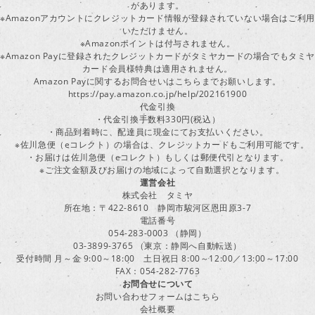
があります。
※Amazonアカウントにクレジットカード情報が登録されていない場合はご利用
いただけません。
※Amazonポイントは付与されません。
※Amazon Payに登録されたクレジットカードがタミヤカードの場合でもタミヤ
カード会員様特典は適用されません。
Amazon Payに関するお問合せいはこちらまでお願いします。
https://pay.amazon.co.jp/help/202161900
代金引換
・代金引換手数料330円(税込）
・商品到着時に、配達員に現金にてお支払いください。
※佐川急便（eコレクト）の場合は、クレジットカードもご利用可能です。
・お届けは佐川急便（eコレクト）もしくは郵便代引となります。
※ご注文金額及びお届けの地域によって自動選択となります。
運営会社
株式会社 タミヤ
所在地：〒422-8610 静岡市駿河区恩田原3-7
電話番号
054-283-0003 （静岡）
03-3899-3765 （東京：静岡へ自動転送）
受付時間 月～金 9:00～18:00 土日祝日 8:00～12:00／13:00～17:00
FAX：054-282-7763
お問合せについて
お問い合わせフォームはこちら
会社概要