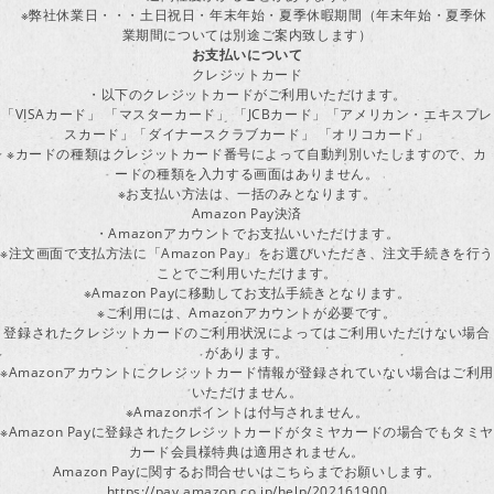
※弊社休業日・・・土日祝日・年末年始・夏季休暇期間（年末年始・夏季休
業期間については別途ご案内致します）
お支払いについて
クレジットカード
・以下のクレジットカードがご利用いただけます。
「VISAカード」 「マスターカード」 「JCBカード」「アメリカン・エキスプレ
スカード」「ダイナースクラブカード」 「オリコカード」
※カードの種類はクレジットカード番号によって自動判別いたしますので、カ
ードの種類を入力する画面はありません。
※お支払い方法は、一括のみとなります。
Amazon Pay決済
・Amazonアカウントでお支払いいただけます。
※注文画面で支払方法に「Amazon Pay」をお選びいただき、注文手続きを行
ことでご利用いただけます。
※Amazon Payに移動してお支払手続きとなります。
※ご利用には、Amazonアカウントが必要です。
登録されたクレジットカードのご利用状況によってはご利用いただけない場合
があります。
※Amazonアカウントにクレジットカード情報が登録されていない場合はご利用
いただけません。
※Amazonポイントは付与されません。
※Amazon Payに登録されたクレジットカードがタミヤカードの場合でもタミヤ
カード会員様特典は適用されません。
Amazon Payに関するお問合せいはこちらまでお願いします。
https://pay.amazon.co.jp/help/202161900