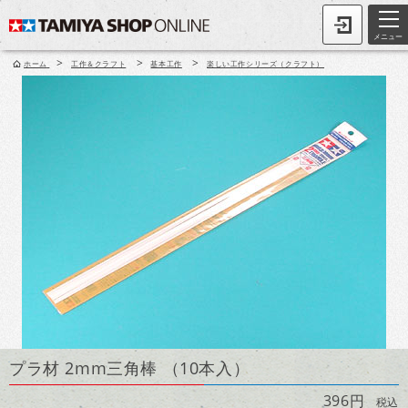
メニュー
>
>
>
ホーム
工作＆クラフト
基本工作
楽しい工作シリーズ（クラフト）
プラ材 2mm三角棒 （10本入）
396円
税込