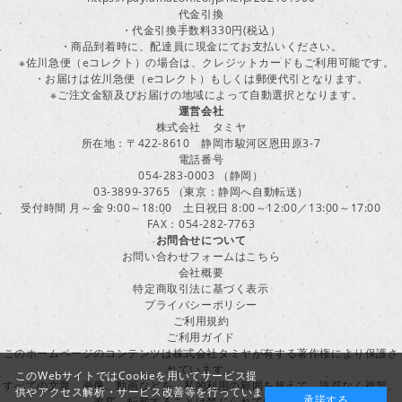
代金引換
・代金引換手数料330円(税込）
・商品到着時に、配達員に現金にてお支払いください。
※佐川急便（eコレクト）の場合は、クレジットカードもご利用可能です。
・お届けは佐川急便（eコレクト）もしくは郵便代引となります。
※ご注文金額及びお届けの地域によって自動選択となります。
運営会社
株式会社 タミヤ
所在地：〒422-8610 静岡市駿河区恩田原3-7
電話番号
054-283-0003 （静岡）
03-3899-3765 （東京：静岡へ自動転送）
受付時間 月～金 9:00～18:00 土日祝日 8:00～12:00／13:00～17:00
FAX：054-282-7763
お問合せについて
お問い合わせフォームはこちら
会社概要
特定商取引法に基づく表示
プライバシーポリシー
ご利用規約
ご利用ガイド
このホームページのコンテンツは株式会社タミヤが有する著作権により保護さ
れています。
このWebサイトではCookieを用いてサービス提
すべての文章、画像、動画などを、私的利用の範囲を超えて、許可なく複製、
供やアクセス解析・サービス改善等を行っていま
承諾する
改変、転載することは禁じられています。