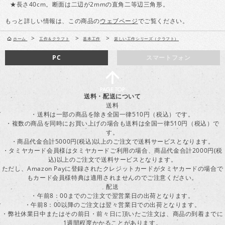
★長さ40cm。断面は二辺が2mmの直角二等辺三角形。
もっと詳しい情報は、この商品の
ウェブページ
でご覧ください。
>
>
>
ホーム
工作＆クラフト
基本工作
楽しい工作シリーズ（クラフト）
PC
スマートフォン
送料・配送について
送料
・送料は一部の商品を除き全国一律510円（税込）です。
・複数の商品を同時にお買い上げの場合も送料は全国一律510円（税込）で
す。
・商品代金合計5000円(税込)以上のご注文で送料サービスとなります。
・タミヤカード会員様はタミヤカードご利用の場合、商品代金合計2000円(税
込)以上のご注文で送料サービスとなります。
ただし、Amazon Payに登録されたクレジットカードがタミヤカードの場合で
もカード会員様特典は適用されませんのでご注意ください。
配送
・午前8：00までのご注文で翌営業日の出荷となります。
・午前8：00以降のご注文は翌々営業日での出荷となります。
・弊社休業日中またはその前日・前々日に頂いたご注文は、商品の到着までに
1週間程度かかることがあります。