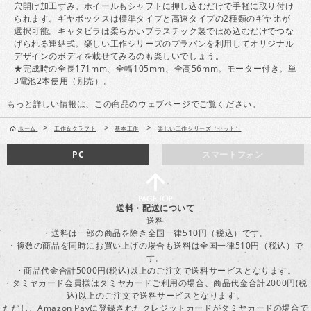
穴開け加工ずみ。ホイールもシャフトに押し込むだけで手軽に取り付け
られます。ギヤボックスは標準タイプと高速タイプの2種類のギヤ比が
選択可能。キャタピラは柔らかいプラスチック製ではめ込むだけでつな
げられる連結式。楽しい工作シリーズのプラバンを利用してオリジナル
デザインのボディを載せてみるのも楽しいでしょう。
★完成時の全長171mm、全幅105mm、全高56mm。モーター付き。単
3電池2本使用（別売）。
もっと詳しい情報は、この商品の
ウェブページ
でご覧ください。
>
>
>
ホーム
工作＆クラフト
基本工作
楽しい工作シリーズ（セット）
PC
スマートフォン
送料・配送について
送料
・送料は一部の商品を除き全国一律510円（税込）です。
・複数の商品を同時にお買い上げの場合も送料は全国一律510円（税込）で
す。
・商品代金合計5000円(税込)以上のご注文で送料サービスとなります。
・タミヤカード会員様はタミヤカードご利用の場合、商品代金合計2000円(税
込)以上のご注文で送料サービスとなります。
ただし、Amazon Payに登録されたクレジットカードがタミヤカードの場合で