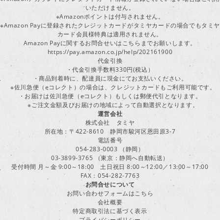
いただけません。
※Amazonポイントは付与されません。
※Amazon Payに登録されたクレジットカードがタミヤカードの場合でもタミヤ
カード会員様特典は適用されません。
Amazon Payに関するお問合せいはこちらまでお願いします。
https://pay.amazon.co.jp/help/202161900
代金引換
・代金引換手数料330円(税込）
・商品到着時に、配達員に現金にてお支払いください。
※佐川急便（eコレクト）の場合は、クレジットカードもご利用可能です。
・お届けは佐川急便（eコレクト）もしくは郵便代引となります。
※ご注文金額及びお届けの地域によって自動選択となります。
運営会社
株式会社 タミヤ
所在地：〒422-8610 静岡市駿河区恩田原3-7
電話番号
054-283-0003 （静岡）
03-3899-3765 （東京：静岡へ自動転送）
受付時間 月～金 9:00～18:00 土日祝日 8:00～12:00／13:00～17:00
FAX：054-282-7763
お問合せについて
お問い合わせフォームはこちら
会社概要
特定商取引法に基づく表示
プライバシーポリシー