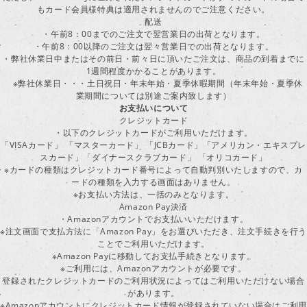
もカード会員様特典は適用されませんのでご注意ください。
配送
・午前8：00までのご注文で翌営業日の出荷となります。
・午前8：00以降のご注文は翌々営業日での出荷となります。
・弊社休業日中またはその前日・前々日に頂いたご注文は、商品の到着までに
1週間程度かかることがあります。
※弊社休業日・・・土日祝日・年末年始・夏季休暇期間（年末年始・夏季休
業期間については別途ご案内致します）
お支払いについて
クレジットカード
・以下のクレジットカードがご利用いただけます。
「VISAカード」 「マスターカード」 「JCBカード」「アメリカン・エキスプレ
スカード」「ダイナースクラブカード」 「オリコカード」
※カードの種類はクレジットカード番号によって自動判別いたしますので、カ
ードの種類を入力する画面はありません。
※お支払い方法は、一括のみとなります。
Amazon Pay決済
・Amazonアカウントでお支払いいただけます。
※注文画面で支払方法に「Amazon Pay」をお選びいただき、注文手続きを行
ことでご利用いただけます。
※Amazon Payに移動してお支払手続きとなります。
※ご利用には、Amazonアカウントが必要です。
登録されたクレジットカードのご利用状況によってはご利用いただけない場合
があります。
※Amazonアカウントにクレジットカード情報が登録されていない場合はご利用