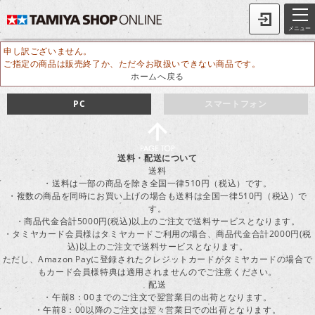
メニュー
申し訳ございません。
ご指定の商品は販売終了か、ただ今お取扱いできない商品です。
ホームへ戻る
PC
スマートフォン
送料・配送について
送料
・送料は一部の商品を除き全国一律510円（税込）です。
・複数の商品を同時にお買い上げの場合も送料は全国一律510円（税込）で
す。
・商品代金合計5000円(税込)以上のご注文で送料サービスとなります。
・タミヤカード会員様はタミヤカードご利用の場合、商品代金合計2000円(税
込)以上のご注文で送料サービスとなります。
ただし、Amazon Payに登録されたクレジットカードがタミヤカードの場合で
もカード会員様特典は適用されませんのでご注意ください。
配送
・午前8：00までのご注文で翌営業日の出荷となります。
・午前8：00以降のご注文は翌々営業日での出荷となります。