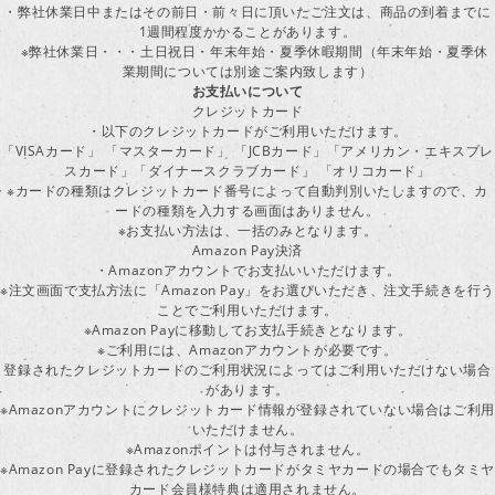
・弊社休業日中またはその前日・前々日に頂いたご注文は、商品の到着までに
1週間程度かかることがあります。
※弊社休業日・・・土日祝日・年末年始・夏季休暇期間（年末年始・夏季休
業期間については別途ご案内致します）
お支払いについて
クレジットカード
・以下のクレジットカードがご利用いただけます。
「VISAカード」 「マスターカード」 「JCBカード」「アメリカン・エキスプレ
スカード」「ダイナースクラブカード」 「オリコカード」
※カードの種類はクレジットカード番号によって自動判別いたしますので、カ
ードの種類を入力する画面はありません。
※お支払い方法は、一括のみとなります。
Amazon Pay決済
・Amazonアカウントでお支払いいただけます。
※注文画面で支払方法に「Amazon Pay」をお選びいただき、注文手続きを行
ことでご利用いただけます。
※Amazon Payに移動してお支払手続きとなります。
※ご利用には、Amazonアカウントが必要です。
登録されたクレジットカードのご利用状況によってはご利用いただけない場合
があります。
※Amazonアカウントにクレジットカード情報が登録されていない場合はご利用
いただけません。
※Amazonポイントは付与されません。
※Amazon Payに登録されたクレジットカードがタミヤカードの場合でもタミヤ
カード会員様特典は適用されません。