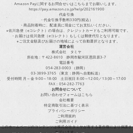
Amazon Payに関するお問合せいはこちらまでお願いします。
https://pay.amazon.co.jp/help/202161900
代金引換
・代金引換手数料330円(税込）
・商品到着時に、配達員に現金にてお支払いください。
※佐川急便（eコレクト）の場合は、クレジットカードもご利用可能です。
・お届けは佐川急便（eコレクト）もしくは郵便代引となります。
※ご注文金額及びお届けの地域によって自動選択となります。
運営会社
株式会社 タミヤ
所在地：〒422-8610 静岡市駿河区恩田原3-7
電話番号
054-283-0003 （静岡）
03-3899-3765 （東京：静岡へ自動転送）
受付時間 月～金 9:00～18:00 土日祝日 8:00～12:00／13:00～17:00
FAX：054-282-7763
お問合せについて
お問い合わせフォームはこちら
会社概要
特定商取引法に基づく表示
プライバシーポリシー
ご利用規約
ご利用ガイド
このホームページのコンテンツは株式会社タミヤが有する著作権により保護さ
れています。