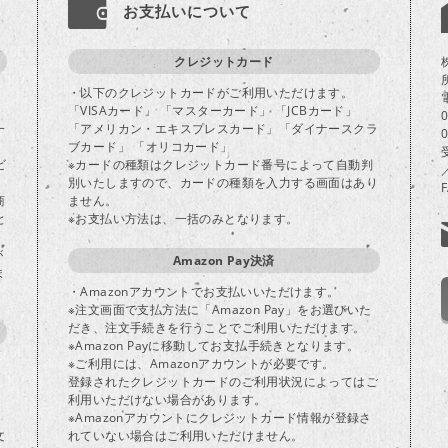
お支払いについて
クレジットカード
・以下のクレジットカードがご利用いただけます。
「VISAカード」 「マスターカード」 「JCBカード」
一
「アメリカン・エキスプレスカード」「ダイナースクラ
ブカード」 「オリコカード」
ビ
※カードの種類はクレジットカード番号によって自動判
別いたしますので、カードの種類を入力する画面はあり
商
ません。
と
※お支払い方法は、一括のみとなります。
が
Amazon Pay決済
ま
・Amazonアカウントでお支払いいただけます。
※注文画面で支払方法に「Amazon Pay」をお選びいた
だき、注文手続きを行うことでご利用いただけます。
※Amazon Payに移動してお支払手続きとなります。
※ご利用には、Amazonアカウントが必要です。
登録されたクレジットカードのご利用状況によってはご
り
利用いただけない場合があります。
※Amazonアカウントにクレジットカード情報が登録さ
文
れていない場合はご利用いただけません。