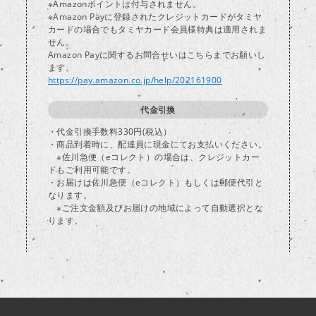
※Amazonポイントは付与されません。
※Amazon Payに登録されたクレジットカードがタミヤ
カードの場合でもタミヤカード会員様特典は適用されま
し
せん。
Amazon Payに関するお問合せいはこちらまでお願いし
ます。
https://pay.amazon.co.jp/help/202161900
代金引換
・代金引換手数料330円(税込）
・商品到着時に、配達員に現金にてお支払いください。
※佐川急便（eコレクト）の場合は、クレジットカー
ドもご利用可能です。
・お届けは佐川急便（eコレクト）もしくは郵便代引と
なります。
※ご注文金額及びお届けの地域によって自動選択とな
ります。