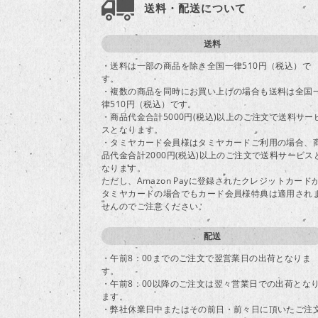
送料・配送について
送料
・送料は一部の商品を除き全国一律510円（税込）で
す。
・複数の商品を同時にお買い上げの場合も送料は全国
律510円（税込）です。
・商品代金合計5000円(税込)以上のご注文で送料サー
スとなります。
・タミヤカード会員様はタミヤカードご利用の場合、
品代金合計2000円(税込)以上のご注文で送料サービス
なります。
ただし、Amazon Payに登録されたクレジットカード
タミヤカードの場合でもカード会員様特典は適用され
せんのでご注意ください。
配送
・午前8：00までのご注文で翌営業日の出荷となりま
す。
・午前8：00以降のご注文は翌々営業日での出荷とな
ます。
・弊社休業日中またはその前日・前々日に頂いたご注