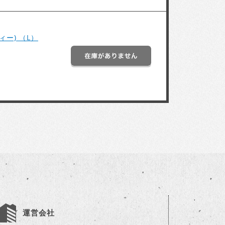
ディー) （L）
運営会社