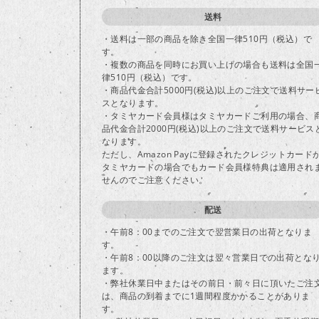
送料
・送料は一部の商品を除き全国一律510円（税込）で
す。
・複数の商品を同時にお買い上げの場合も送料は全国
律510円（税込）です。
・商品代金合計5000円(税込)以上のご注文で送料サー
スとなります。
・タミヤカード会員様はタミヤカードご利用の場合、
品代金合計2000円(税込)以上のご注文で送料サービス
なります。
ただし、Amazon Payに登録されたクレジットカード
タミヤカードの場合でもカード会員様特典は適用され
せんのでご注意ください。
配送
・午前8：00までのご注文で翌営業日の出荷となりま
す。
・午前8：00以降のご注文は翌々営業日での出荷とな
ます。
・弊社休業日中またはその前日・前々日に頂いたご注
は、商品の到着までに1週間程度かかることがありま
す。