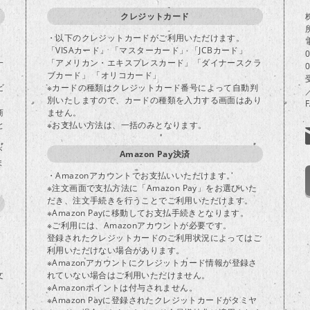
クレジットカード
・以下のクレジットカードがご利用いただけます。
「VISAカード」 「マスターカード」 「JCBカード」
一
「アメリカン・エキスプレスカード」「ダイナースクラ
ブカード」 「オリコカード」
ビ
※カードの種類はクレジットカード番号によって自動判
別いたしますので、カードの種類を入力する画面はあり
商
ません。
と
※お支払い方法は、一括のみとなります。
が
Amazon Pay決済
ま
・Amazonアカウントでお支払いいただけます。
※注文画面で支払方法に「Amazon Pay」をお選びいた
だき、注文手続きを行うことでご利用いただけます。
※Amazon Payに移動してお支払手続きとなります。
※ご利用には、Amazonアカウントが必要です。
登録されたクレジットカードのご利用状況によってはご
り
利用いただけない場合があります。
※Amazonアカウントにクレジットカード情報が登録さ
文
れていない場合はご利用いただけません。
※Amazonポイントは付与されません。
※Amazon Payに登録されたクレジットカードがタミヤ