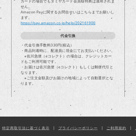
カードの場合でもタミヤカード会員様特典は適用されま
し
せん。
Amazon Payに関するお問合せいはこちらまでお願いし
ます。
https://pay.amazon.co.jp/help/202161900
代金引換
・代金引換手数料330円(税込）
・商品到着時に、配達員に現金にてお支払いください。
※佐川急便（eコレクト）の場合は、クレジットカー
ドもご利用可能です。
・お届けは佐川急便（eコレクト）もしくは郵便代引と
なります。
※ご注文金額及びお届けの地域によって自動選択とな
ります。
特定商取引法に基づく表示
プライバシーポリシー
ご利用規約