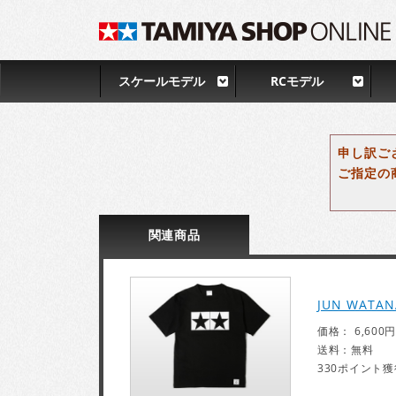
スケールモデル
RCモデル
申し訳ご
ご指定の
関連
商品
JUN WATA
価格： 6,600円
送料：無料
330ポイント獲