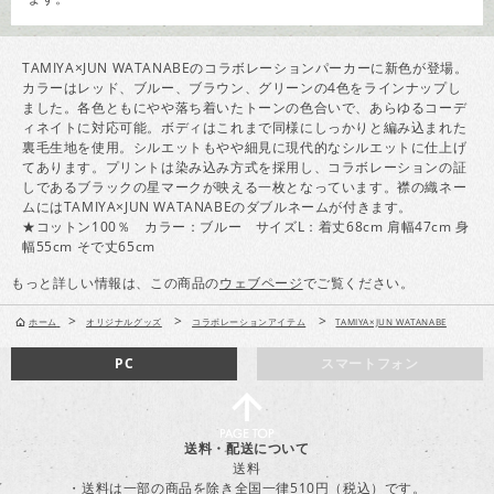
TAMIYA×JUN WATANABEのコラボレーションパーカーに新色が登場。
カラーはレッド、ブルー、ブラウン、グリーンの4色をラインナップし
ました。各色ともにやや落ち着いたトーンの色合いで、あらゆるコーデ
ィネイトに対応可能。ボディはこれまで同様にしっかりと編み込まれた
裏毛生地を使用。シルエットもやや細見に現代的なシルエットに仕上げ
てあります。プリントは染み込み方式を採用し、コラボレーションの証
しであるブラックの星マークが映える一枚となっています。襟の織ネー
ムにはTAMIYA×JUN WATANABEのダブルネームが付きます。
★コットン100％ カラー：ブルー サイズL：着丈68cm 肩幅47cm 身
幅55cm そで丈65cm
もっと詳しい情報は、この商品の
ウェブページ
でご覧ください。
>
>
>
ホーム
オリジナルグッズ
コラボレーションアイテム
TAMIYA×JUN WATANABE
PC
スマートフォン
送料・配送について
送料
・送料は一部の商品を除き全国一律510円（税込）です。