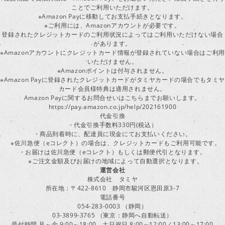
ことでご利用いただけます。
※Amazon Payに移動してお支払手続きとなります。
※ご利用には、Amazonアカウントが必要です。
登録されたクレジットカードのご利用状況によってはご利用いただけない場合
があります。
※Amazonアカウントにクレジットカード情報が登録されていない場合はご利用
いただけません。
※Amazonポイントは付与されません。
※Amazon Payに登録されたクレジットカードがタミヤカードの場合でもタミヤ
カード会員様特典は適用されません。
Amazon Payに関するお問合せいはこちらまでお願いします。
https://pay.amazon.co.jp/help/202161900
代金引換
・代金引換手数料330円(税込）
・商品到着時に、配達員に現金にてお支払いください。
※佐川急便（eコレクト）の場合は、クレジットカードもご利用可能です。
・お届けは佐川急便（eコレクト）もしくは郵便代引となります。
※ご注文金額及びお届けの地域によって自動選択となります。
運営会社
株式会社 タミヤ
所在地：〒422-8610 静岡市駿河区恩田原3-7
電話番号
054-283-0003 （静岡）
03-3899-3765 （東京：静岡へ自動転送）
受付時間 月～金 9:00～18:00 土日祝日 8:00～12:00／13:00～17:00