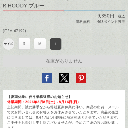
R HOODY ブルー
9,350円
税込
送料無料
468ポイント獲得
(ITEM 67192)
S
M
L
サイズ
【夏期休業に伴う業務遅滞のお知らせ】
休業期間：2026年8月8日(土)～8月16日(日)
上記期間、誠に勝手ながら弊社夏期休業に伴い、商品の出荷・メール
でのお問い合わせのお答えをお休みさせていただきます。商品の発送
につきましては、8月17日(月)以降に順次発送とさせていただきます。
ご不便をお掛けし申し訳ございませんが、予めご了承の程お願い致し
ます。