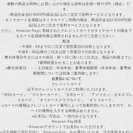
・複数の商品を同時にお買い上げの場合も送料は全国一律510円（税込）で
す。
・商品代金合計5000円(税込)以上のご注文で送料サービスとなります。
・タミヤカード会員様はタミヤカードご利用の場合、商品代金合計2000円(税
込)以上のご注文で送料サービスとなります。
ただし、Amazon Payに登録されたクレジットカードがタミヤカードの場合で
もカード会員様特典は適用されませんのでご注意ください。
配送
・午前8：00までのご注文で翌営業日の出荷となります。
・午前8：00以降のご注文は翌々営業日での出荷となります。
・弊社休業日中またはその前日・前々日に頂いたご注文は、商品の到着までに
1週間程度かかることがあります。
※弊社休業日・・・土日祝日・年末年始・夏季休暇期間（年末年始・夏季休
業期間については別途ご案内致します）
お支払いについて
クレジットカード
・以下のクレジットカードがご利用いただけます。
「VISAカード」 「マスターカード」 「JCBカード」「アメリカン・エキスプレ
スカード」「ダイナースクラブカード」 「オリコカード」
※カードの種類はクレジットカード番号によって自動判別いたしますので、カ
ードの種類を入力する画面はありません。
※お支払い方法は、一括のみとなります。
Amazon Pay決済
・Amazonアカウントでお支払いいただけます。
※注文画面で支払方法に「Amazon Pay」をお選びいただき、注文手続きを行