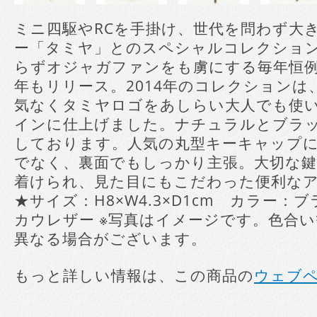
ミニ四駆やRCを手掛け、世代を問わず大
ー「タミヤ」とのスペシャルコレクショ
らずオジャガファンをも虜にする毎年恒
年もリリース。2014年のコレクションは
気なくタミヤロゴをあしらい大人でも使
インに仕上げました。ナチュラルとブラ
しております。人気の丸型キーキャップ
でなく、裏面でもしっかり主張。大切な
着けられ、見た目にもこだわった便利な
★サイズ：H8×W4.3×D1cm カラー：
カウレザー ※写真はイメージです。色合
異なる場合がございます。
もっと詳しい情報は、この商品の
ウェブ