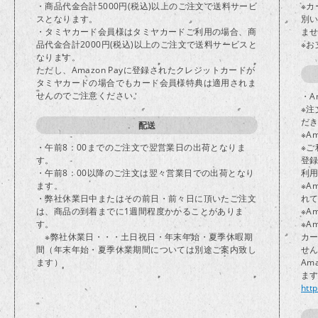
・商品代金合計5000円(税込)以上のご注文で送料サービ
※
スとなります。
別
・タミヤカード会員様はタミヤカードご利用の場合、商
ま
品代金合計2000円(税込)以上のご注文で送料サービスと
※
なります。
ただし、Amazon Payに登録されたクレジットカードが
タミヤカードの場合でもカード会員様特典は適用されま
せんのでご注意ください。
・A
※注
だ
配送
※A
・午前8：00までのご注文で翌営業日の出荷となりま
※ご
す。
登
・午前8：00以降のご注文は翌々営業日での出荷となり
利
ます。
※A
・弊社休業日中またはその前日・前々日に頂いたご注文
れ
は、商品の到着までに1週間程度かかることがありま
※A
す。
※A
※弊社休業日・・・土日祝日・年末年始・夏季休暇期
カ
間（年末年始・夏季休業期間については別途ご案内致し
せ
ます）
Am
ま
htt