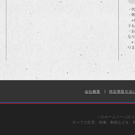
・代
・
※
ド
・
な
※
り
会社概要
特定商取引法
このホームページのコ
すべての文章、画像、動画などを、